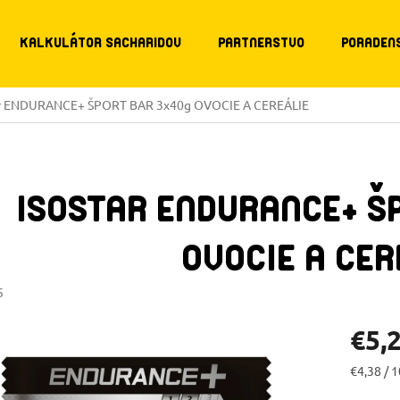
KALKULÁTOR SACHARIDOV
PARTNERSTVO
PORADEN
ar ENDURANCE+ ŠPORT BAR 3x40g OVOCIE A CEREÁLIE
ISOSTAR ENDURANCE+ Š
OVOCIE A CER
5
€5,
Jednotk
€4,38 / 1
cena: