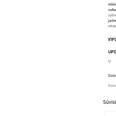
mli
cuko
ryžo
jač
vitam
INF
UPO
U
Doda
Kate
Súvis