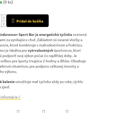
em
(9 ks)
Pridať do košíka
Endurance+ Sport Bar je energetická tyčinka
ocenená
ami za vynikajúcu chuť. Základom sú ovsené vločky a
vocie, ktoré kombinuje s maltodextrínom a fruktózu.
mu je ideálna pre
vytrvalostných
športovcov, ktorí
ú podporiť svoj výkon počas čo najdlhšej doby. Je
voľbou pre športy trvajúce 2 hodiny a dlhšie. Obsahuje
pektrum vitamínov, pre podporu celkovej imunity a
ho výkonu.
é
balenie
umožňuje mať tyčinku vždy po ruke, rýchlo
 zjesť.
 informácie