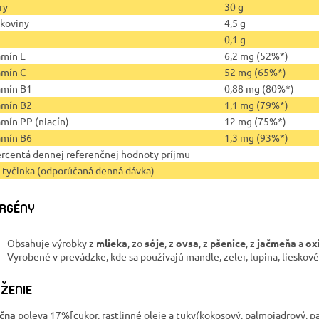
ry
30 g
lkoviny
4,5 g
0,1 g
amín E
6,2 mg (52%*)
amín C
52 mg (65%*)
amín B1
0,88 mg (80%*)
amín B2
1,1 mg (79%*)
amín PP (niacín)
12 mg (75%*)
amín B6
1,3 mg (93%*)
ercentá dennej referenčnej hodnoty príjmu
1 tyčinka (odporúčaná denná dávka)
RGÉNY
Obsahuje výrobky z
mlieka
, zo
sóje
, z
ovsa
, z
pšenice
, z
jačmeňa
a
oxi
Vyrobené v prevádzke, kde sa používajú mandle, zeler, lupina, lieskové 
ŽENIE
čna
poleva 17%[cukor, rastlinné oleje a tuky(kokosový, palmojadrový, p