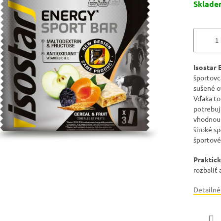
Sklad
Isostar 
športovc
sušené o
Vďaka to
potrebuj
vhodnou 
široké s
športové
Praktick
rozbaliť a
Detailné