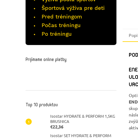
Športová výživa pre deti
Pred tréningom
Počas tréningu
Po tréningu
Popi
POD
Prijímame online platby
ENE
VLO
VRC
Opti
END
Top 10 produktov
skup
násl
Isostar HYDRATE & PERFORM 1,5KG
zvýš
BRUSNICA
€22,36
aktiv
Isostar SET HYDRATE & PERFORM