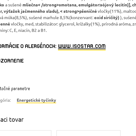
eko
a sušené
mliečna< /strong>smotana, emulgátor:
sójový lecitín
)], 
r, výťažok
jačmenného
sladu), < strong>pšeničné
vločky(11%), maltod
vá múka(8,5%), sušené marhule 8,5%(konzervant:
oxid siričitý)
), sušen
menné
vločky, med, stabilizátor: glycerol, krížalky(1%), prírodná aróma, z
íny: C, E, niacín, B2 a B
1
.
ORMÁCIE O ALERGÉNOCH:
WWW.ISOSTAR.COM
ZORNENIE
točné parametre
gória
:
Energetické tyčinky
iaci tovar