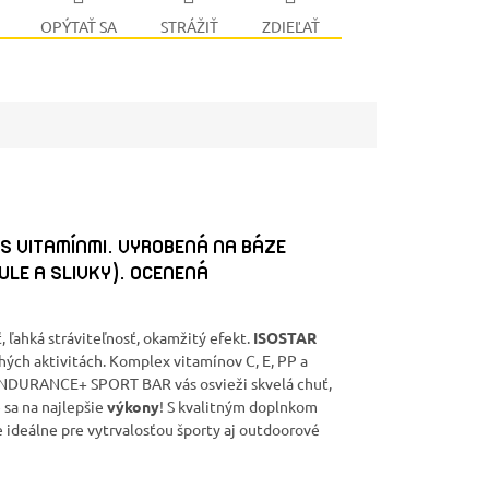
OPÝTAŤ SA
STRÁŽIŤ
ZDIEĽAŤ
S VITAMÍNMI. VYROBENÁ NA BÁZE
LE A SLIVKY). OCENENÁ
ť, ľahká stráviteľnosť, okamžitý efekt.
ISOSTAR
lhých aktivitách. Komplex vitamínov C, E, PP a
ENDURANCE+ SPORT BAR vás osvieži skvelá chuť,
 sa na najlepšie
výkony
! S kvalitným doplnkom
e ideálne pre vytrvalosťou športy aj outdoorové