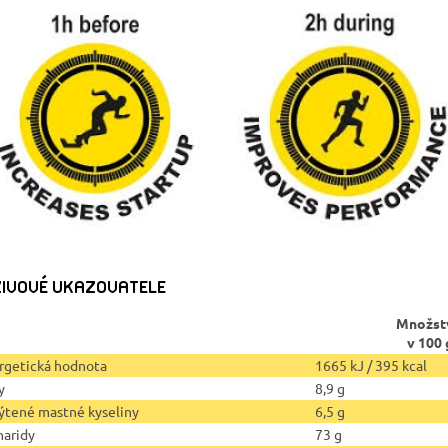
IVOVÉ UKAZOVATELE
Množst
v 100 
rgetická hodnota
1665 kJ / 395 kcal
y
8,9 g
ýtené mastné kyseliny
6,5 g
haridy
73 g