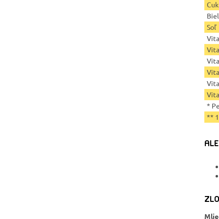
Cuk
Bie
Soľ
Vit
Vit
Vit
Vit
Vit
Vit
* P
** 
ALE
ZLO
Mlie