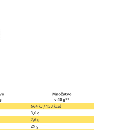
vo
Množstvo
g
v 40 g**
664 kJ / 158 kcal
3,6 g
2,6 g
29 g