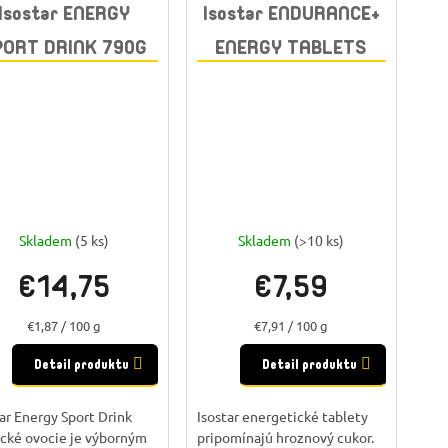
Isostar ENERGY
Isostar ENDURANCE+
PORT DRINK 790G
ENERGY TABLETS
ROPICKÉ OVOCIE
24x4g CITRÓN
Skladem
(5 ks)
Skladem
(>10 ks)
€14,75
€7,59
Jednotková
Jednotková
€1,87 / 100 g
€7,91 / 100 g
cena:
cena:
Detail produktu
Detail produktu
tar Energy Sport Drink
Isostar energetické tablety
ické ovocie je výborným
pripomínajú hroznový cukor.