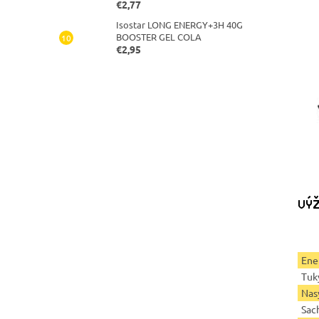
€2,77
Isostar LONG ENERGY+3H 40G
BOOSTER GEL COLA
€2,95
VÝŽ
Ene
Tuk
Nas
Sac