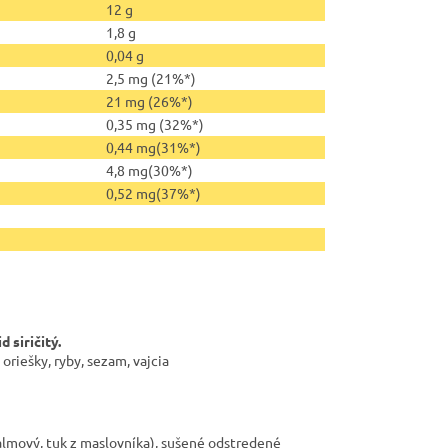
12 g
1,8 g
0,04 g
2,5 mg (21%*)
21 mg (26%*)
0,35 mg (32%*)
0,44 mg(31%*)
4,8 mg(30%*)
0,52 mg(37%*)
d siričitý.
oriešky, ryby, sezam, vajcia
almový, tuk z maslovníka), sušené odstredené