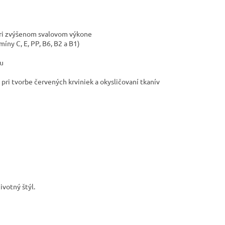
pri zvýšenom svalovom výkone
íny C, E, PP, B6, B2 a B1)
iu
ri tvorbe červených krviniek a okysličovaní tkanív
ivotný štýl.