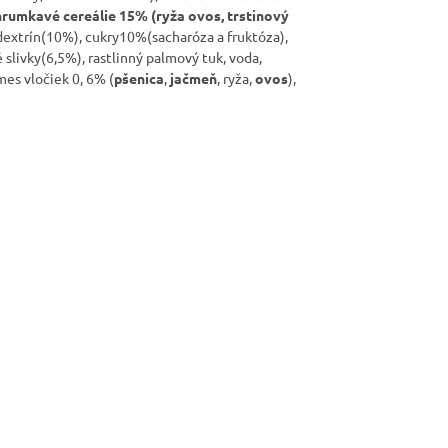
chrumkavé cereálie 15% (ryža
ovos
, trstinový
extrín(10%), cukry10%(sacharóza a fruktóza),
é slivky(6,5%), rastlinný palmový tuk, voda,
mes vločiek 0, 6% (
pšenica
,
jačmeň
, ryža,
ovos
),