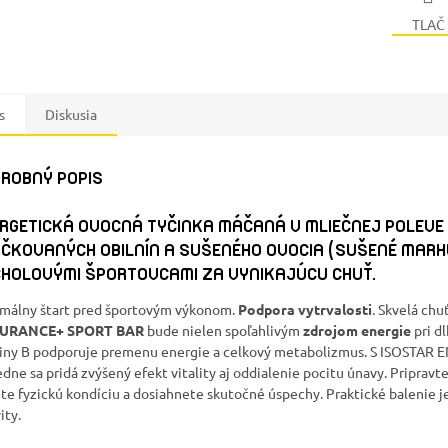
TLAČ
s
Diskusia
ROBNÝ POPIS
RGETICKÁ OVOCNÁ TYČINKA MÁČANÁ V MLIEČNEJ POLEVE 
ČKOVANÝCH OBILNÍN A SUŠENÉHO OVOCIA (SUŠENÉ MARHU
HOLOVÝMI ŠPORTOVCAMI ZA VYNIKAJÚCU CHUŤ.
málny štart pred športovým výkonom.
Podpora vytrvalosti
. Skvelá chu
URANCE+ SPORT BAR
bude nielen spoľahlivým
zdrojom
energie
pri d
iny B podporuje premenu energie a celkový metabolizmus. S ISOSTAR 
edne sa pridá zvýšený efekt vitality aj oddialenie pocitu únavy. Pripravte
ite fyzickú kondíciu a dosiahnete skutočné úspechy. Praktické balenie j
ity.