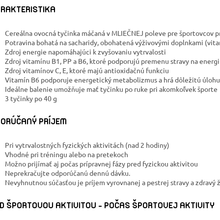
RAKTERISTIKA
Cereálna ovocná tyčinka máčaná v MLIEČNEJ poleve pre športovcov 
Potravina bohatá na sacharidy, obohatená výživovými doplnkami (vitam
Zdroj energie napomáhajúci k zvyšovaniu vytrvalosti
Zdroj vitamínu B1, PP a B6, ktoré podporujú premenu stravy na energ
Zdroj vitamínov C, E, ktoré majú antioxidačnú funkciu
Vitamín B6 podporuje energetický metabolizmus a hrá dôležitú úlohu p
Ideálne balenie umožňuje mať tyčinku po ruke pri akomkoľvek športe
3 tyčinky po 40 g
ORÚČANÝ PRÍJEM
Pri vytrvalostných fyzických aktivitách (nad 2 hodiny)
Vhodné pri tréningu alebo na pretekoch
Možno prijímať aj počas prípravnej fázy pred fyzickou aktivitou
Neprekračujte odporúčanú dennú dávku.
Nevyhnutnou súčasťou je príjem vyrovnanej a pestrej stravy a zdravý ž
D ŠPORTOVOU AKTIVITOU - POČAS ŠPORTOVEJ AKTIVITY