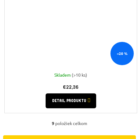
–20 %
Skladem
(>10 ks)
€22,36
DETAIL PRODUKTU
9
položiek celkom
O
v
l