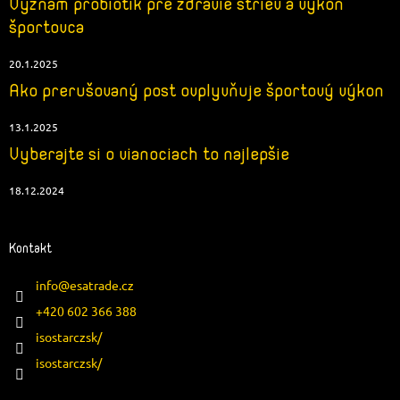
Význam probiotík pre zdravie striev a výkon
športovca
20.1.2025
Ako prerušovaný post ovplyvňuje športový výkon
13.1.2025
Vyberajte si o vianociach to najlepšie
18.12.2024
Kontakt
info
@
esatrade.cz
+420 602 366 388
isostarczsk/
isostarczsk/