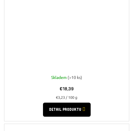
Skladem
(>10 ks)
€18,39
Jednotková
€3,23 / 100 g
cena:
DETAIL PRODUKTU