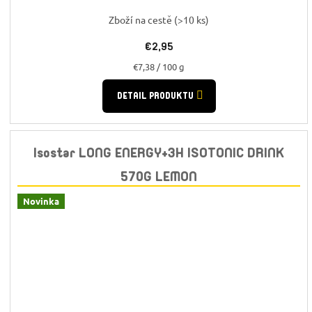
Zboží na cestě
(>10 ks)
€2,95
Jednotková
€7,38 / 100 g
cena:
DETAIL PRODUKTU
Isostar LONG ENERGY+3H ISOTONIC DRINK
570G LEMON
Novinka