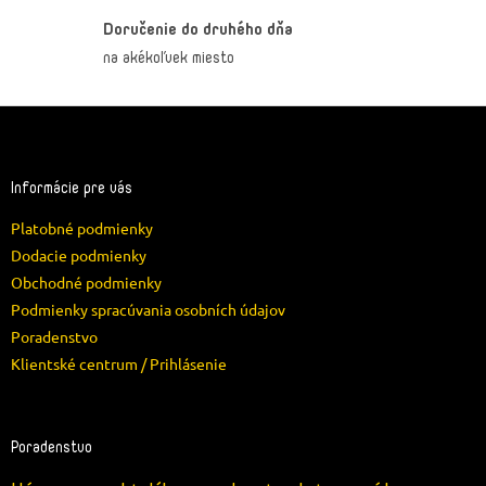
Doručenie do druhého dňa
na akékoľvek miesto
Z
á
p
ä
Informácie pre vás
t
Platobné podmienky
i
e
Dodacie podmienky
Obchodné podmienky
Podmienky spracúvania osobních údajov
Poradenstvo
Klientské centrum / Prihlásenie
Poradenstvo