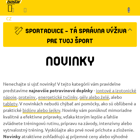
Prejsť
NÁKUPNÝ
na
KOŠÍK
obsah
CZ
Klient
SPORTADVICE - TÁ SPRÁVNA VÝŽIVA
PRE TVOJ ŠPORT
NOVINKY
Nenechajte si ujsť novinky! V tejto kategórii vám pravidelne
predstavíme
najnovšie potravinové doplnky
-
iontové a izotonické
nápoje
,
proteíny
,
energetické tyčinky
,
gély alebo želé
, alebo
tablety
. V novinkách nebudú chýbať ani pomôcky, ako sú obľúbené a
praktické
bidóny alebo šejkry
. Novinky vám ponúknuť mimoriadne
kvalitné a efektívne prípravky, vďaka ktorým lepšie a ľahšie
zvládnete tréningovú rutinu, prípravu na závody, intenzívny alebo
vytrvalostný tréning. Vyskúšajte ako prvé nové príchute a zloženie.
Novinky
atraktívne zohľadňujú aj príjemné ceny alebo výhodné