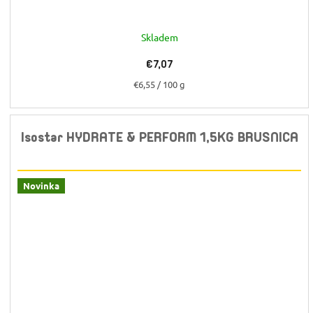
Skladem
€7,07
Jednotková
€6,55 / 100 g
cena:
Isostar HYDRATE & PERFORM 1,5KG BRUSNICA
Novinka