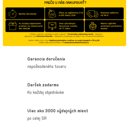
á
d
a
c
i
e
p
r
v
k
Garancia doručenia
y
v
nepoškodeného tovaru
ý
p
i
Darček zadarmo
s
u
Ku každej objednávke
Viac ako 3000 výdajných miest
po celej SR