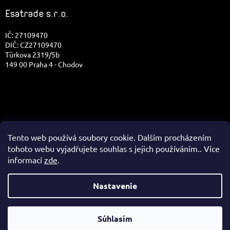
Esatrade s.r.o.
IČ: 27109470
DIČ: CZ27109470
Türkova 2319/5b
149 00 Praha 4 - Chodov
Tento web používá soubory cookie. Dalším procházením
tohoto webu vyjadřujete souhlas s jejich používáním.. Více
informací
zde
.
✉
Nastavenie
Vytvoril Shoptet
Správa e-shopu
☎
Súhlasím
Copyright 2026
Isostar.sk
. Všetky práva vyhradené.