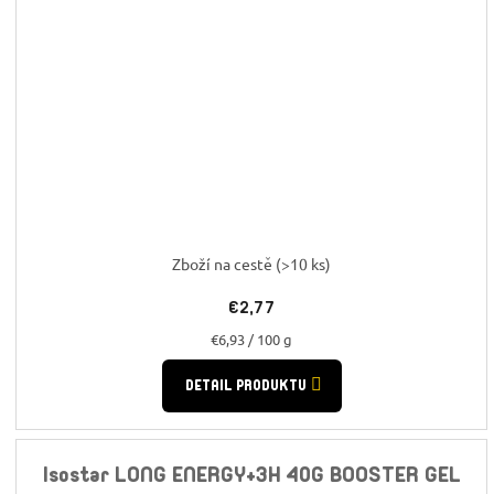
Zboží na cestě
(>10 ks)
€2,77
Jednotková
€6,93 / 100 g
cena:
DETAIL PRODUKTU
Isostar LONG ENERGY+3H 40G BOOSTER GEL