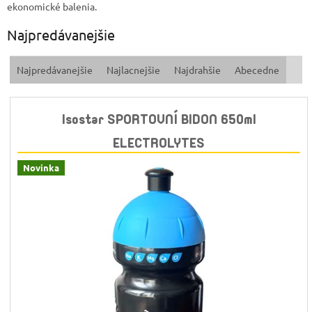
ekonomické balenia.
Najpredávanejšie
R
Najpredávanejšie
Najlacnejšie
Najdrahšie
Abecedne
a
d
e
Isostar SPORTOVNÍ BIDON 650ml
n
i
ELECTROLYTES
e
p
Novinka
r
o
d
u
k
t
o
v