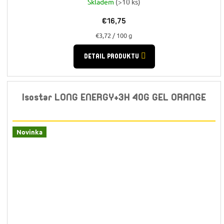
Skladem
(>10 ks)
€16,75
Jednotková
€3,72 / 100 g
cena:
DETAIL PRODUKTU
Isostar LONG ENERGY+3H 40G GEL ORANGE
Novinka