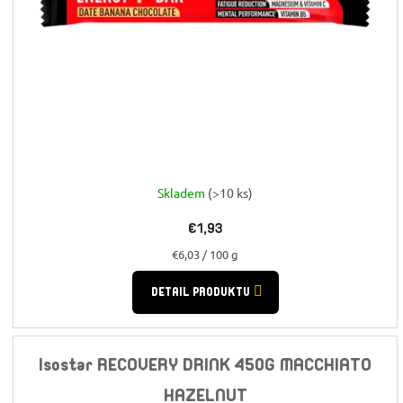
Skladem
(>10 ks)
€1,93
Jednotková
€6,03 / 100 g
cena:
DETAIL PRODUKTU
Isostar RECOVERY DRINK 450G MACCHIATO
HAZELNUT