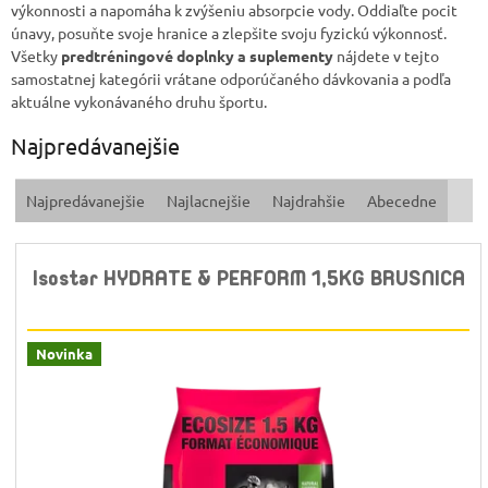
výkonnosti a napomáha k zvýšeniu absorpcie vody. Oddiaľte pocit
únavy, posuňte svoje hranice a zlepšite svoju fyzickú výkonnosť.
Všetky
predtréningové doplnky a suplementy
nájdete v tejto
samostatnej kategórii vrátane odporúčaného dávkovania a podľa
aktuálne vykonávaného druhu športu.
Najpredávanejšie
R
Najpredávanejšie
Najlacnejšie
Najdrahšie
Abecedne
a
d
e
Isostar HYDRATE & PERFORM 1,5KG BRUSNICA
n
i
e
p
Novinka
r
o
d
u
k