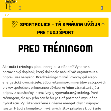
Prejsť
NÁKUPNÝ
na
KOŠÍK
obsah
CZ
Klient
SPORTADVICE - TÁ SPRÁVNA VÝŽIVA
PRE TVOJ ŠPORT
PRED TRÉNINGOM
Ako
začať tréning
s plnou energiou a elánom? Vyberte si
potravinový doplnok, ktorý dokonale nabudí váš organizmus a
pripraví vás na výkon.
Pred tréningom
stačí ovocný gél alebo
energetické ovocné želé. Súbor
vitamínov
,
minerálov
a stopových
prvkov spoločne s primeranou dávkou
kofeínu
vás naštartujú a
pripravia na náročný intenzívny aj
vytrvalostný tréning
. Pred
tréningom, ale aj v jeho priebehu, je tiež potrebné myslieť na
hydratáciu. Využite vyvážené zloženie energetických nápojov
Isostar. Nápoj s komplexom výživných látok prispieva k udržaniu