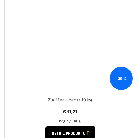
–25 %
Zboží na cestě
(>10 ks)
€41,21
Jednotková
€2,06 / 100 g
cena:
DETAIL PRODUKTU