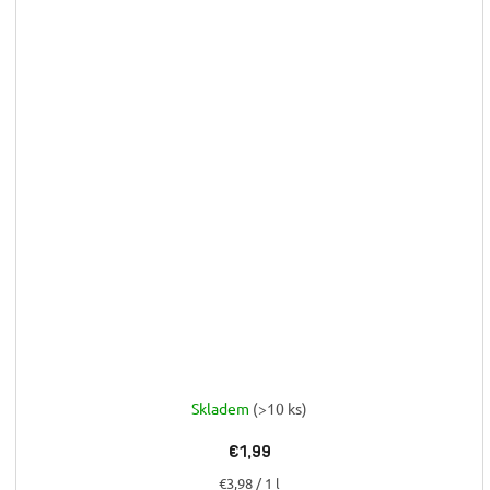
Skladem
(>10 ks)
€1,99
Jednotková
€3,98 / 1 l