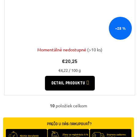
–25 %
Momentálně nedostupné
(>10 ks)
€20,25
Jednotková
€4,22 / 100 g
cena:
DETAIL PRODUKTU
10
položiek celkom
O
v
l
á
d