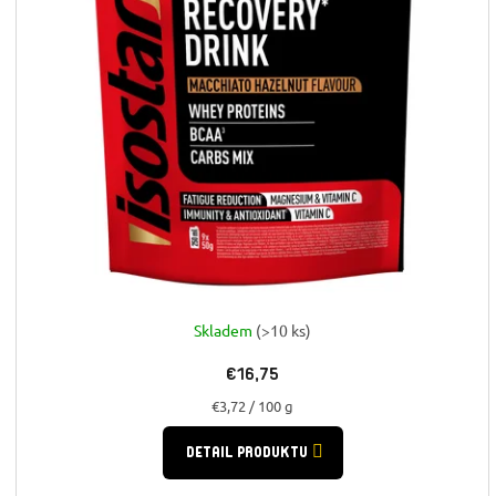
Skladem
(>10 ks)
€16,75
Jednotková
€3,72 / 100 g
cena:
DETAIL PRODUKTU