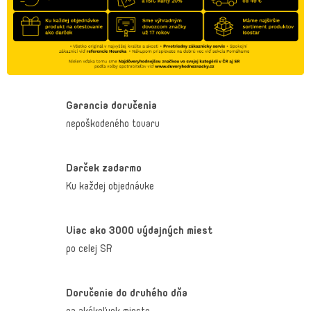
a
c
i
e
p
r
v
k
Garancia doručenia
y
v
nepoškodeného tovaru
ý
p
i
Darček zadarmo
s
u
Ku každej objednávke
Viac ako 3000 výdajných miest
po celej SR
Doručenie do druhého dňa