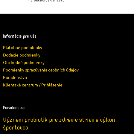
na akékoľvek miesto
Z
á
p
ä
Informácie pre vás
t
Platobné podmienky
i
e
Dodacie podmienky
Obchodné podmienky
Podmienky spracúvania osobních údajov
Poradenstvo
Klientské centrum / Prihlásenie
Poradenstvo
Význam probiotík pre zdravie striev a výkon
športovca