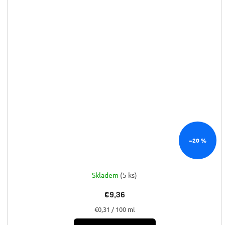
–20 %
Skladem
(5 ks)
€9,36
Jednotková
€0,31 / 100 ml
cena: