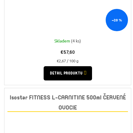
–20 %
Skladem
(4 ks)
€57,60
Jednotková
€2,67 / 100 g
cena:
DETAIL PRODUKTU
Isostar FITNESS L-CARNITINE 500ml ČERVENÉ
OVOCIE