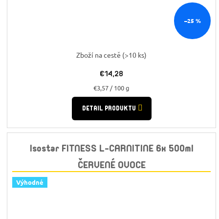
–25 %
Zboží na cestě
(>10 ks)
€14,28
Jednotková
€3,57 / 100 g
cena:
DETAIL PRODUKTU
Isostar FITNESS L-CARNITINE 6x 500ml
ČERVENÉ OVOCE
Výhodné