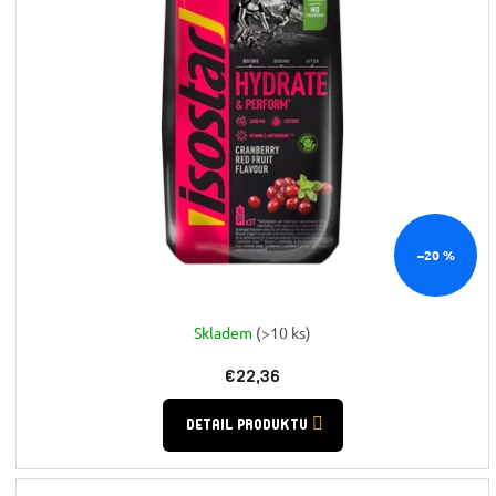
t
o
v
–20 %
Skladem
(>10 ks)
€22,36
DETAIL PRODUKTU