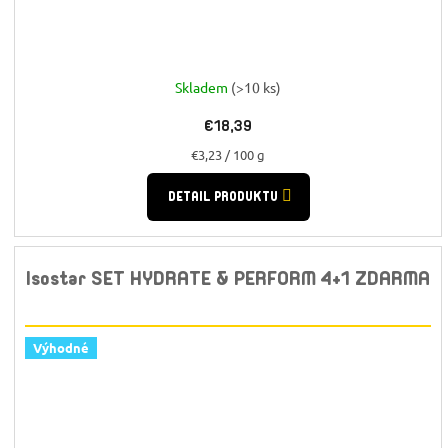
Skladem
(>10 ks)
€18,39
Jednotková
€3,23 / 100 g
cena:
DETAIL PRODUKTU
Isostar SET HYDRATE & PERFORM 4+1 ZDARMA
Výhodné