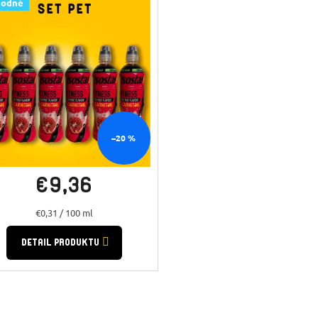
ČERVENÉ OVOCE
hodné
–20 %
Skladem
(5 ks)
€9,36
Jednotková
€0,31 / 100 ml
cena:
DETAIL PRODUKTU
O
v