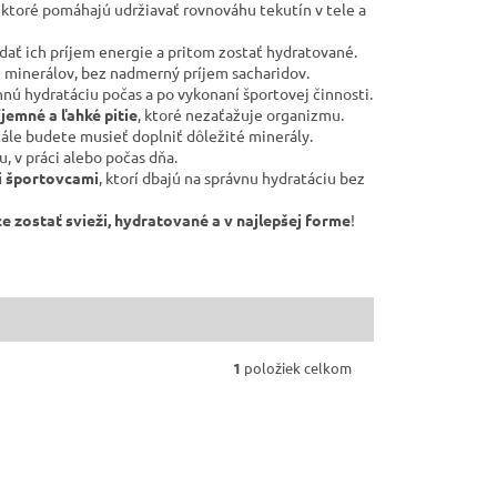
 ktoré pomáhajú udržiavať rovnováhu tekutín v tele a
ládať ich príjem energie a pritom zostať hydratované.
e minerálov, bez nadmerný príjem sacharidov.
nú hydratáciu počas a po vykonaní športovej činnosti.
íjemné a ľahké pitie
, ktoré nezaťažuje organizmu.
stále budete musieť doplniť dôležité minerály.
, v práci alebo počas dňa.
i športovcami
, ktorí dbajú na správnu hydratáciu bez
e zostať svieži, hydratované a v najlepšej forme
!
1
položiek celkom