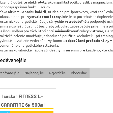
bsahujú
dôležité elektrolyty,
ako napríklad sodík, draslík a magnézium,
odporujú správnu funkciu svalov.
ďaka
nízkemu obsahu kalórií
, sú ideálne pre športovcov, ktorí chcú ov
okonale hodí pre
vytrvalostné športy
, kde je to potrebné na doplneni
sostar nízkoenergetické nápoje sú
rýchlo vstrebateľné
a podporujú účin
emná a osviežujúca chuť bez prebytok cukru zabezpečuje príjemné a
pr
deálnou voľbou pre tých, ktorí chcú
minimalizovať cukry v strave
, ale 
raktické balenie umožňuje jednoduché použitie kdekoľvek – pri tréningu
yvinuté na základe vedeckého výskumu a
odporúčané profesionálnym
admerného energetického zaťaženia.
sostar nízkokalorické nápoje sú
ideálnym riešením pre každého, kto chc
edávanejšie
redávanejšie
Najlacnejšie
Najdrahšie
Abecedne
Isostar FITNESS L-
CARNITINE 6x 500ml