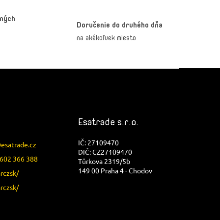
jných
Doručenie do druhého dňa
na akékoľvek miesto
Esatrade s.r.o.
IČ: 27109470
@
esatrade.cz
DIČ: CZ27109470
602 366 388
Türkova 2319/5b
149 00 Praha 4 - Chodov
arczsk/
arczsk/