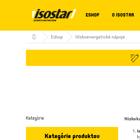
Prejsť
na
obsah
ESHOP
O ISOSTAR
Domov
Eshop
Nízkoenergetické nápoje
B
Preskočiť
kategórie
Kategórie
o
Nízkoka
č
I
n
Kategórie produktov
h