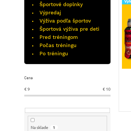
r
Vý
Športové doplnky
o
Výpredaj
d
u
Výživa podľa športov
k
Športová výživa pre deti
t
Pred tréningom
o
Počas tréningu
v
Po tréningu
Cena
€
9
€
10
Na sklade
1