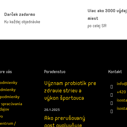
Viac ako 3000 výda
Darček zadarmo
miest
Ku každej objednávke
po celej SR
pre vás
Poradenstvo
Kontakt
podmienky
Význam probiotík pre
info
odmienky
zdravie striev a
+420 
podmienky
výkon športovca
isost
 spracúvania
isost
dajov
20.1.2025
vo
Ako prerušovaný
centrum /
post ovplyvňuje