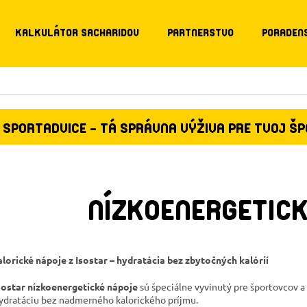
KALKULÁTOR SACHARIDOV
PARTNERSTVO
PORADEN
SPORTADVICE - TÁ SPRÁVNA VÝŽIVA PRE TVOJ Š
NÍZKOENERGETICK
lorické nápoje z Isostar – hydratácia bez zbytočných kalórií
sostar nízkoenergetické nápoje
sú špeciálne vyvinutý pre športovcov a
ydratáciu bez nadmerného kalorického príjmu.