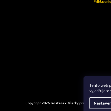
Prihláseni
Tento web p
vyjadřujete 
Nastaven
Copyright 2026
Isostar.sk
. Všetky práva vyhradené.