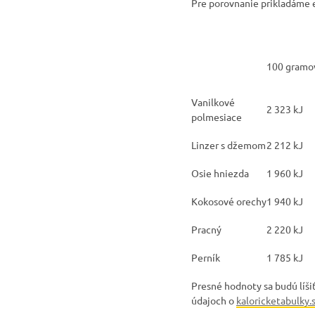
Pre porovnanie prikladáme 
100 gramo
Vanilkové
2 323 kJ
polmesiace
Linzer s džemom
2 212 kJ
Osie hniezda
1 960 kJ
Kokosové orechy
1 940 kJ
Pracný
2 220 kJ
Perník
1 785 kJ
Presné hodnoty sa budú líšiť
údajoch o
kaloricketabulky.