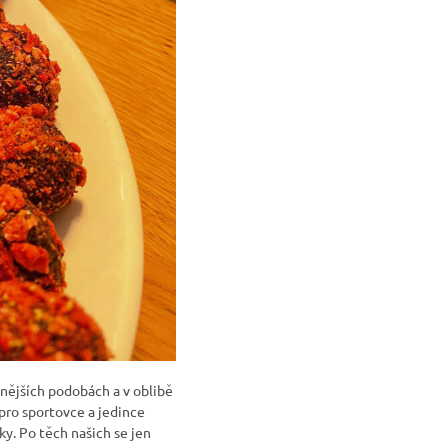
znějších podobách a v oblibě
 pro sportovce a jedince
aky. Po těch našich se jen