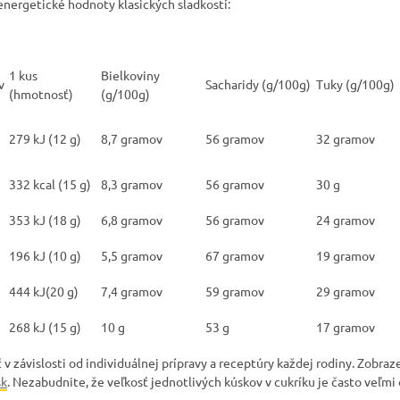
energetické hodnoty klasických sladkostí:
1 kus
Bielkoviny
v
Sacharidy (g/100g)
Tuky (g/100g)
(hmotnosť)
(g/100g)
279 kJ (12 g)
8,7 gramov
56 gramov
32 gramov
332 kcal (15 g)
8,3 gramov
56 gramov
30 g
353 kJ (18 g)
6,8 gramov
56 gramov
24 gramov
196 kJ (10 g)
5,5 gramov
67 gramov
19 gramov
444 kJ(20 g)
7,4 gramov
59 gramov
29 gramov
268 kJ (15 g)
10 g
53 g
17 gramov
 v závislosti od individuálnej prípravy a receptúry každej rodiny. Zobr
sk
. Nezabudnite, že veľkosť jednotlivých kúskov v cukríku je často veľmi 