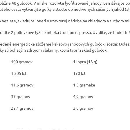
bližne 40 guľôčok. V miske rozdrvte lyofilizované jahody. Len dávajte poz
utého cesta vytvarujte guľky a stočte do nedrvených sušených jahôd (al
čo nezjete, skladujte ihneď v uzavretej nádobe na chladnom a suchom mi
aďte 2 polievkové lyžice mlieka trochou espressa. Uvidíte, že budú tiež
vedené energetické zloženie kakaovo-jahodových guľôčok Isostar. Dôlež
ky sú bohatým zdrojom vlákniny, ktorá tvorí základ guľôčok.
100 gramov
1 lopta (13 g)
1 305 kJ
170 kJ
11,6 gramov
1,5 gramáže
37 gramov
4,9 gramov
22,1 gramov
2,8 gramov