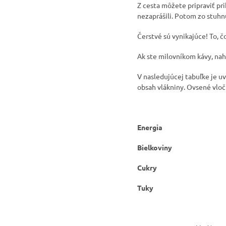
Z cesta môžete pripraviť pri
nezaprášili. Potom zo stuhn
Čerstvé sú vynikajúce! To, 
Ak ste milovníkom kávy, nahr
V nasledujúcej tabuľke je u
obsah vlákniny. Ovsené vloč
Energia
Bielkoviny
Cukry
Tuky