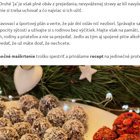
ruhé 'ja' je však plné obáv z prejedania, nevyváženej stravy az kíl navyš
e si treba uchovať a čo najviac si ich užiť.
ravovací a športový plán a verte, že pár dní osláv nič nezborí. Správajte 
 pocity sýtosti a užívajte si s rodinou bez výčitiek. Majte však na pamät
ch, rodiny a priateľov a nie sa prejedať. Jedlo as tým aj spojené pitie alk
edať, že už máte dosť, že nechcete.
nočné maškrtenie
trošku spestriť a prinášame
recept
na jedinečné prot