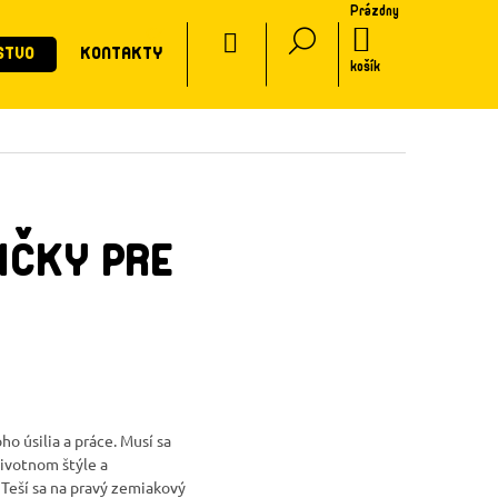
Prázdny
CZ
NÁKUPNÝ
STVO
KONTAKTY
KOŠÍK
košík
IČKY PRE
o úsilia a práce. Musí sa
životnom štýle a
Teší sa na pravý zemiakový