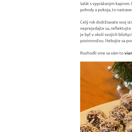
šalát s vyprážaným kaprom. D
pohody a pokoja, to nastaveni
Celý rok dodržiavate svoj st
neprejedajte sa, reflektujte
je byť v okolí svojich blízky
povinnosťou. Nebojte sa pov
Rozhodli sme sa vám to
via