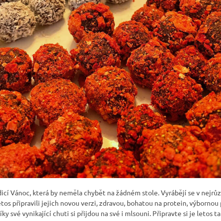
dicí Vánoc, která by neměla chybět na žádném stole. Vyrábějí se v nejrů
tos připravili jejich novou verzi, zdravou, bohatou na protein, výbornou
íky své vynikající chuti si přijdou na své i mlsouni. Připravte si je letos t