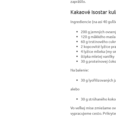
zaprášilo.
Kakaové Isostar kul
Ingrediencie (na asi 40 guľô
200 g jemných ovsený
120 g mäkkého masla
60 g trstinového cukr
2 kopcovité lyžice pr
4 lyžice mlieka (my s
štipka mletej vanilky
30 g proteínovej čok
Na balenie:
30 g lyofilizovaných 
alebo
30 g strúhaného koko
Vo veľkej mise zmiešame ovs
vypracujeme cesto. Prikryte