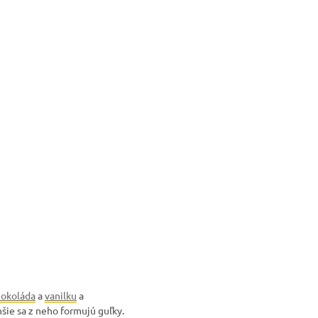
čokoláda
a
vanilku
a
šie sa z neho formujú guľky.