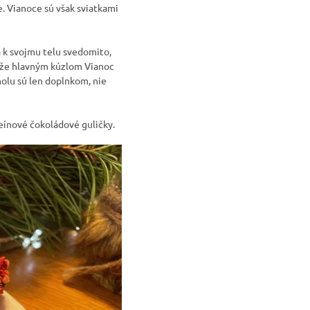
e. Vianoce sú však sviatkami
sa k svojmu telu svedomito,
i, že hlavným kúzlom Vianoc
oholu sú len doplnkom, nie
eínové čokoládové guličky.