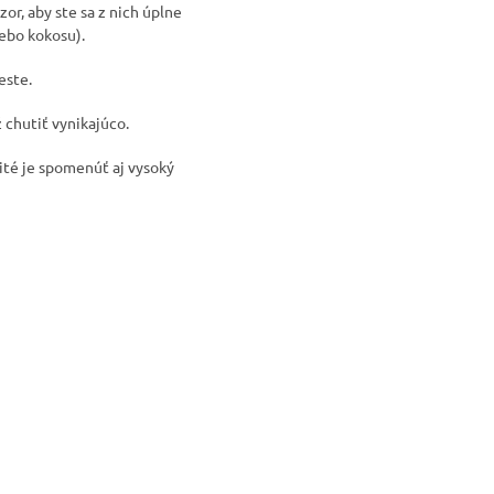
or, aby ste sa z nich úplne
ebo kokosu).
este.
 chutiť vynikajúco.
ité je spomenúť aj vysoký