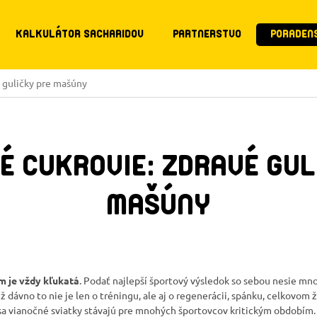
KALKULÁTOR SACHARIDOV
PARTNERSTVO
PORADEN
 guličky pre mašúny
É CUKROVIE: ZDRAVÉ GUL
MAŠÚNY
m je vždy kľukatá
. Podať najlepší športový výsledok so sebou nesie mnoh
Už dávno to nie je len o tréningu, ale aj o regenerácii, spánku, celkovom 
sa vianočné sviatky stávajú pre mnohých športovcov kritickým obdobím. 