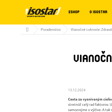
Prejsť
na
obsah
ESHOP
O ISOSTAR
Domov
Poradenstvo
Vianočné cukrovie: Zdravé
VIANOČN
13.12.2024
Cesta za vysnívaným cieľo
stretnúť celý rad faktorov. 
samozrejme o výžive. A tak 