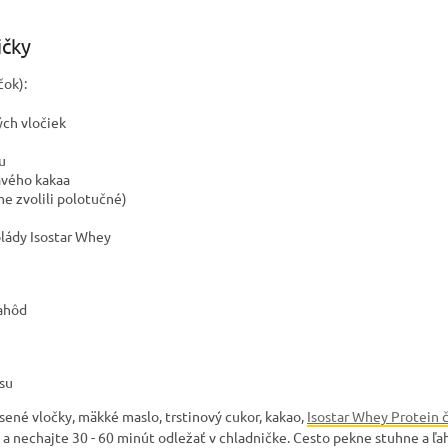
ičky
čok):
ch vločiek
u
avého kakaa
me zvolili polotučné)
olády Isostar Whey
jahôd
su
ené vločky, mäkké maslo, trstinový cukor, kakao,
Isostar Whey Protein 
 a nechajte 30 - 60 minút odležať v chladničke. Cesto pekne stuhne a ľah