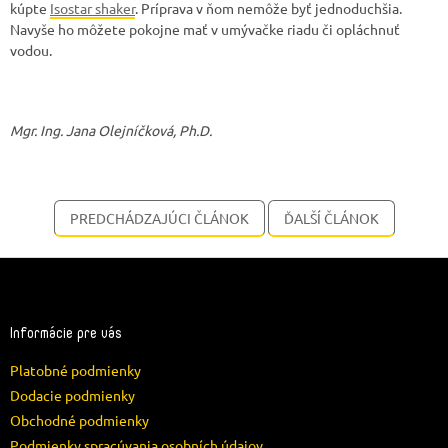
kúpte
Isostar shaker
. Príprava v ňom nemôže byť jednoduchšia.
Navyše ho môžete pokojne mať v umývačke riadu či opláchnuť
vodou.
Mgr. Ing. Jana Olejníčková, Ph.D.
PREDCHÁDZAJÚCI ČLÁNOK
ĎALŠÍ ČLÁNOK
Z
á
p
ä
Informácie pre vás
t
Platobné podmienky
i
e
Dodacie podmienky
Obchodné podmienky
Podmienky spracúvania osobních údajov