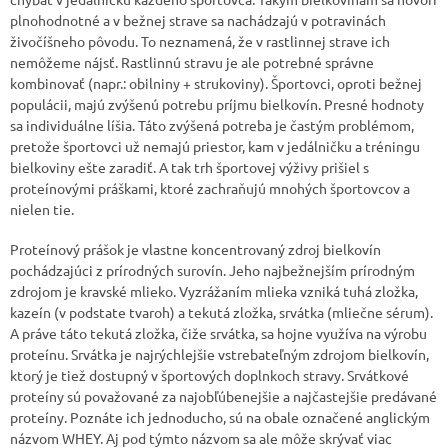
plnohodnotné a v bežnej strave sa nachádzajú v potravinách
živočíšneho pôvodu. To neznamená, že v rastlinnej strave ich
nemôžeme nájsť. Rastlinnú stravu je ale potrebné správne
kombinovať (napr.: obilniny + strukoviny). Športovci, oproti bežnej
populácii, majú zvýšenú potrebu príjmu bielkovín. Presné hodnoty
sa individuálne líšia. Táto zvýšená potreba je častým problémom,
pretože športovci už nemajú priestor, kam v jedálničku a tréningu
bielkoviny ešte zaradiť. A tak trh športovej výživy prišiel s
proteínovými práškami, ktoré zachraňujú mnohých športovcov a
nielen tie.
Proteínový prášok je vlastne koncentrovaný zdroj bielkovín
pochádzajúci z prírodných surovín. Jeho najbežnejším prírodným
zdrojom je kravské mlieko. Vyzrážaním mlieka vzniká tuhá zložka,
kazeín (v podstate tvaroh) a tekutá zložka, srvátka (mliečne sérum).
A práve táto tekutá zložka, čiže srvátka, sa hojne využíva na výrobu
proteínu. Srvátka je najrýchlejšie vstrebateľným zdrojom bielkovín,
ktorý je tiež dostupný v športových doplnkoch stravy. Srvátkové
proteíny sú považované za najobľúbenejšie a najčastejšie predávané
proteíny. Poznáte ich jednoducho, sú na obale označené anglickým
názvom WHEY. Aj pod týmto názvom sa ale môže skrývať viac