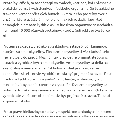
Proteíny
, čiže b, sa nachádzajú vo svaloch, kostiach, koži, vlasoch a
prakticky vo všetkých tkanivách ľudského organizmu. Sú to základné
stavebné kamene všetkých buniek. Okrem iného proteíny tvoria
enzýmy, ktoré spúšťajú mnoho chemických reakcií. Napríklad
hemoglobín prenáša kyslík v krvi. V ľudskom organizme sa nachádza
najmenej 10 000 rôznych proteínov, ktoré z ľudí robia práve to, čo
sú.
Proteín sa skladá z viac ako 20 základných stavebných kameňov,
ktorými sú aminokyseliny. Tieto aminokyseliny si však ľudské telo
nevie uložiť do zásob. Musí ich tak pravidelne prijímať alebo si ich
upraviť a vyrobiť z iných aminokyselín. Aminokyseliny sa delia na
esenciálne a neesenciálne. Základný rozdiel je v tom, že tie
esenciálne si telo nevie vyrobiť a musia byť prijímané stravou. Patrí
medzi ťa týchto 8 aminokyselín: valín, leucín, izoleucín, lyzín,
metionín, fenylalanín, treonín a tryptofán. Dve aminokyseliny sa
radia medzi takzvané semiesenciálne, to znamená, že si ich telo vie
vyrobiť, ale v určitom období musia byť prijímané stravou. Tu patrí
arginín a histidín.
Preto práve bielkoviny so správnym spektrom aminokyselín nesmú
chýbať v jedálničku každého športovca. Takým bielkovinám sa hovorí