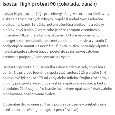
Isostar High protein 90 (čokoláda, banán)
Isostar High proteín 90
je proteínový nápoj, v ktorom sú bielkoviny
získané z troch rôznych zdrojov. Najväčší podiel tvoria mliečne
bielkoviny, kazeín i srvátka, potom pšeničná bielkovina a sójový
bielkovinový izolát. Okrem toho je ešte zdrojom vitamínov a
minerálov. Obsahuje vitamíny skupiny B, ktoré napomáhajú pri
energetickom metabolizme a metabolizme bielkovín a vitamín C
podporujúce imunitu a normálnu funkciu svalov. Minerály vápnik a
horčík znižujú svalovú únavu, podieľajú sa na nervosvalovom
prenose a podporujú koncentráciu k výkonu.
Isostar High proteín 90 sa vyrába s dvoch príchutiach, čokoláda a
banán. Na prípravu jedného nápoja stačí zmiešať 25 g prášku (= 4
polievkové lyžice) so 175 ml vody alebo mlieka. Svojím zložením je
vhodný pre športy vyžadujúce krátke a opakované úsilie, aj keď sú
dlhodobé. Či už sa jedná o kratšie intenzívne opakované úseky alebo
o opakované posilňovanie svalov.
Optimálne dávkovanie sú 1 až 3 porcie rozložené v priebehu dňa
pred alebo po tréningu (navyše k pestré strave).