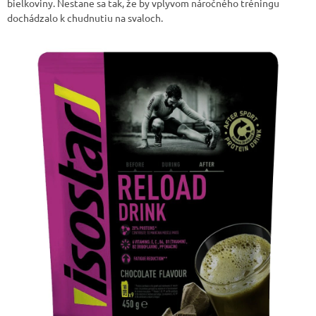
bielkoviny. Nestane sa tak, že by vplyvom náročného tréningu
dochádzalo k chudnutiu na svaloch.