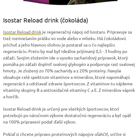
Isostar Reload drink (čokoláda)
Isostar Reload drink
je regeneračný nápoj od Isostaru. Pripravuje sa
tiež rozmiešaním prášku vo vode alebo v mlieku. Má čokoládovú
príchuť a jeho hlavnou úlohou je postarať sa o čo najlepšiu
regeneráciu. Preto by mal byť ideálne prijímaný 0,5 - 3 hodiny po
záťaži. Svojim zložením ide o vysoko sacharidový prípravok, ktorý
pomáha po záťaži doplniť svalový glykogén a podporuje rast svalovej
hmoty. Je zložený zo 70% sacharidy a z 20% proteíny. Navyše
obsahuje celé spektrum vitamínov a minerálov, ktoré napomáhajú
regenerácii a udržiavať zdravie športovcov. Z vitamínov tu nájdeme
vitamíny skupiny B a antioxidačné vitamíny C a E. Z minerálov vápnik
a horčík.
Isostar Reload drink je určený pre všetkých športovcov, ktorí
potrebujú po náročnom výkone dostatočnú regeneráciu a byť opäť
na 100% pripravení podať ďalší výkon.
Pokiaľ si chcete prípravu proteínových nápojov uľahčiť, určite si