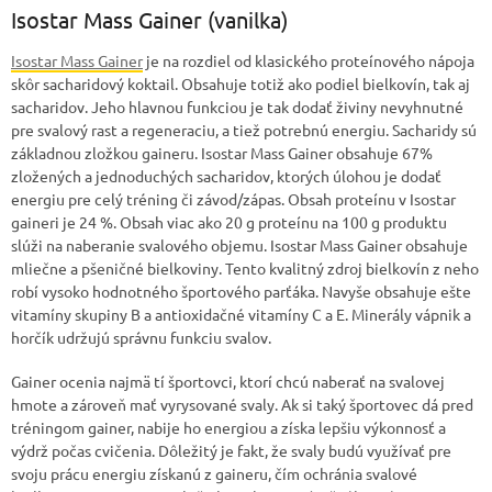
Isostar Mass Gainer (vanilka)
Isostar Mass Gainer
je na rozdiel od klasického proteínového nápoja
skôr sacharidový koktail. Obsahuje totiž ako podiel bielkovín, tak aj
sacharidov. Jeho hlavnou funkciou je tak dodať živiny nevyhnutné
pre svalový rast a regeneraciu, a tiež potrebnú energiu. Sacharidy sú
základnou zložkou gaineru. Isostar Mass Gainer obsahuje 67%
zložených a jednoduchých sacharidov, ktorých úlohou je dodať
energiu pre celý tréning či závod/zápas. Obsah proteínu v Isostar
gaineri je 24 %. Obsah viac ako 20 g proteínu na 100 g produktu
slúži na naberanie svalového objemu. Isostar Mass Gainer obsahuje
mliečne a pšeničné bielkoviny. Tento kvalitný zdroj bielkovín z neho
robí vysoko hodnotného športového parťáka. Navyše obsahuje ešte
vitamíny skupiny B a antioxidačné vitamíny C a E. Minerály vápnik a
horčík udržujú správnu funkciu svalov.
Gainer ocenia najmä tí športovci, ktorí chcú naberať na svalovej
hmote a zároveň mať vyrysované svaly. Ak si taký športovec dá pred
tréningom gainer, nabije ho energiou a získa lepšiu výkonnosť a
výdrž počas cvičenia. Dôležitý je fakt, že svaly budú využívať pre
svoju prácu energiu získanú z gaineru, čím ochránia svalové