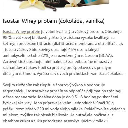
Isostar Whey protein (čokoláda, vanilka)
Isostar Whey proteín
je veľmi kvalitný srvátkový proteín. Obsahuje
98 % srvátkovej bielkoviny, ktorá je získaná vysoko kvalitným a
šetrným procesom filtrácie (diafiltračná membrána a ultrafiltrácia).
Tieto srvátkové bielkoviny obsahujú 45% esenciálnych
aminokyselín, z toho 22% je s rozvetveným reťazcom (BCAA).
Zároveň tiež obsahuje minimálne až zanedbateľné množstvo
sacharidov a tukov. Hodí sa preto aj pre športovcov s prísnym
diétnym režimom. Vyrába sa v dvoch príchutiach, vanilka a čokoláda.
Svojim zložením tak zlepšuje športový výkon a podporuje
regeneráciu. Isostar whey proteín sa odporúča prijímať po tréningu
v čase regenerácie. Ideálna doba je do 0,5 – 3 hodiny po skončení
fyzickej aktivity. Jeho príprava je veľmi jednoduchá. Stačí 30 g
prášku rozmiešať v 220 ml vody alebo mlieka. Pokiaľ zvolíte variant s
mliekom, zvýšite tak obsah bielkovín. Je nutné ale počítať aj s
obsahom cukru a tuku prirodzene sa vyskytujúcim v mlieku.