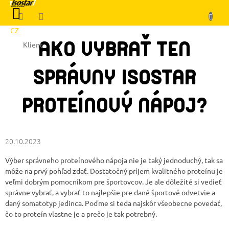
Prejsť
NÁKUPNÝ
na
KOŠÍK
obsah
CZ
AKO VYBRAŤ TEN
Klient
SPRÁVNY ISOSTAR
PROTEÍNOVÝ NÁPOJ?
20.10.2023
Výber správneho proteínového nápoja nie je taký jednoduchý, tak sa
môže na prvý pohľad zdať. Dostatočný príjem kvalitného proteínu je
veľmi dobrým pomocníkom pre športovcov. Je ale dôležité si vedieť
správne vybrať, a vybrať to najlepšie pre dané športové odvetvie a
daný somatotyp jedinca. Poďme si teda najskôr všeobecne povedať,
čo to proteín vlastne je a prečo je tak potrebný.