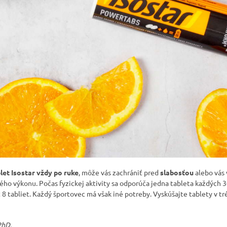
let Isostar vždy po ruke
, môže vás zachrániť pred
slabosťou
alebo vás 
vého výkonu. Počas fyzickej aktivity sa odporúča jedna tableta každých
8 tabliet. Každý športovec má však iné potreby. Vyskúšajte tablety v tr
PhD.