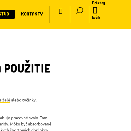
Prázdny
CZ
NÁKUPNÝ
STVO
KONTAKTY
KOŠÍK
košík
 POUŽITIE
a želé
alebo tyčinky.
sahuje pracovné svaly. Tam
aridy. Môžu byť absorbované
ických športových doplnkov