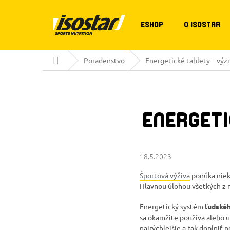
Prejsť
na
obsah
ESHOP
O ISOSTAR
Domov
Poradenstvo
Energetické tablety – výz
ENERGETI
18.5.2023
Športová výživa
ponúka nieko
Hlavnou úlohou všetkých z n
Energetický systém
ľudskéh
sa okamžite používa alebo 
najrýchlejšie a tak doplniť