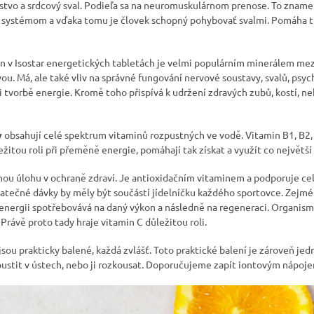
alstvo a srdcový sval. Podieľa sa na neuromuskulárnom prenose. To zname
systémom a vďaka tomu je človek schopný pohybovať svalmi. Pomáha ti
en v Isostar energetických tabletách je velmi populárním minerálem mezi
ou. Má, ale také vliv na správné fungování nervové soustavy, svalů, psy
 tvorbě energie. Kromě toho přispívá k udržení zdravých zubů, kostí, ne
y
obsahují celé spektrum vitaminů rozpustných ve vodě. Vitamin B1, B2, 
žitou roli při přeměně energie, pomáhají tak získat a využít co největš
ou úlohu v ochraně zdraví. Je antioxidačním vitaminem a podporuje ce
atečné dávky by měly být součástí jídelníčku každého sportovce. Zejm
 energii spotřebovává na daný výkon a následně na regeneraci. Organismu
rávě proto tady hraje vitamin C důležitou roli.
jsou prakticky balené, každá zvlášť. Toto praktické balení je zároveň je
ustit v ústech, nebo ji rozkousat. Doporučujeme zapít iontovým nápoj