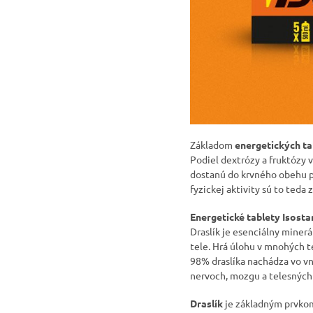
Základom
energetických tab
Podiel dextrózy a fruktózy v
dostanú do krvného obehu p
fyzickej aktivity sú to teda 
Energetické tablety Isosta
Draslík je esenciálny miner
tele. Hrá úlohu v mnohých t
98% draslíka nachádza vo vnú
nervoch, mozgu a telesných
Draslík
je základným prvkom