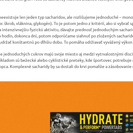
 neexistuje len jeden typ sacharidov, ale rozlišujeme jednoduché – mono
r. škrob, vláknina, glykogén). To je potom jedno z kritérií, ako si vybrať
 a intenzívnejšiu fyzickú aktivitu, dávajte prednosť jednoduchým sachar
o hodín, dokonca dní, potom odporúčame siahnuť po zložených sacharid
u udržať konštantnú po dlhšiu dobu. To pomáha udržiavať vyvážený výkon 
e jednoduchých cukrov majú svoje miesto aj medzi vytrvalostnými discip
íkladom sú bežecké alebo cyklistické preteky, kde športovec potrebuje 
kopca. Komplexné sacharidy by sa dostali do krvi pomalšie a zásobovanie