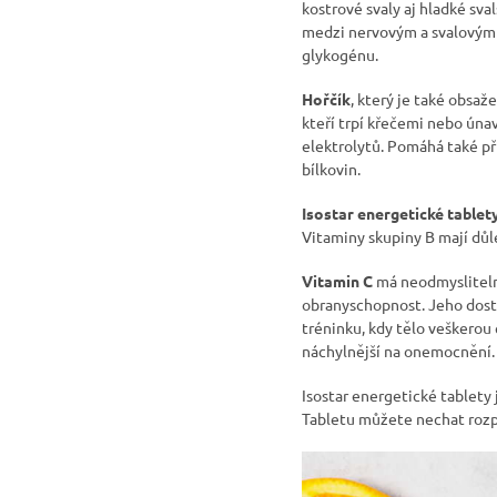
kostrové svaly aj hladké sv
medzi nervovým a svalovým 
glykogénu.
Hořčík
, který je také obsaž
kteří trpí křečemi nebo únav
elektrolytů. Pomáhá také při
bílkovin.
Isostar energetické tablet
Vitaminy skupiny B mají důle
Vitamin C
má neodmysliteln
obranyschopnost. Jeho dost
tréninku, kdy tělo veškerou
náchylnější na onemocnění. P
Isostar energetické tablety 
Tabletu můžete nechat rozp