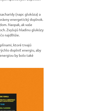
sacharidy (napr. glukóza) a
 správny energetický doplnok.
idom. Naopak, ak vaše
och. Zvyšujú hladinu glukózy
čo najdlhšie.
línami, ktoré trvajú
rýchlo doplniť energiu, aby
 energiou by bolo také