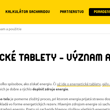
KALKULÁTOR SACHARIDOV
PARTNERSTVO
PORADEN
nam a použitie
CKÉ TABLETY – VÝZNAM A
ľko spôsobov, ako získať energiu. Či
už ide o energetické tablety
,
gély 
ich je dobre a rýchlo
doplniť zdroje energie
.
o tela
je pomerne zložitý proces, pri ktorom energia prijatá stravou do
ukladá vo forme energetických rezerv. Hlavným zdrojom energie sú sach
 potrebnú energiu. Preto sú sacharidy hlavnou zložkou všetkých energet