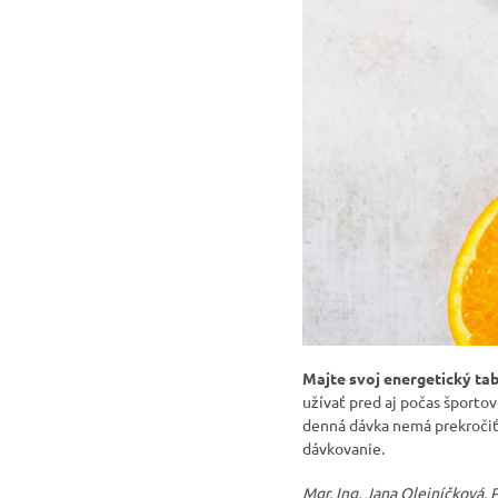
Majte svoj energetický tab
užívať pred aj počas športo
denná dávka nemá prekročiť 
dávkovanie.
Mgr. Ing. Jana Olejníčková, 