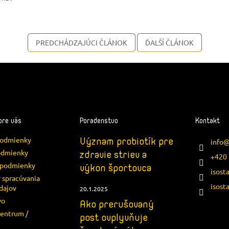
PREDCHÁDZAJÚCI ČLÁNOK
ĎALŠÍ ČLÁNOK
pre vás
Poradenstvo
Kontakt
podmienky
Význam probiotík pre
info
odmienky
zdravie striev a
+420 
podmienky
výkon športovca
isost
 spracúvania
isost
dajov
20.1.2025
vo
Ako prerušovaný
centrum /
post ovplyvňuje
e