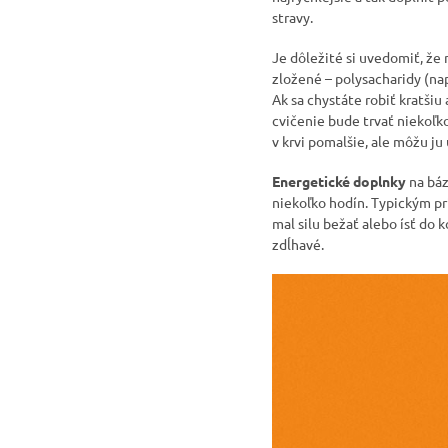
stravy.
Je dôležité si uvedomiť, že
zložené – polysacharidy (nap
Ak sa chystáte robiť kratšiu
cvičenie bude trvať niekoľk
v krvi pomalšie, ale môžu j
Energetické doplnky
na báz
niekoľko hodín. Typickým pr
mal silu bežať alebo ísť do 
zdĺhavé.