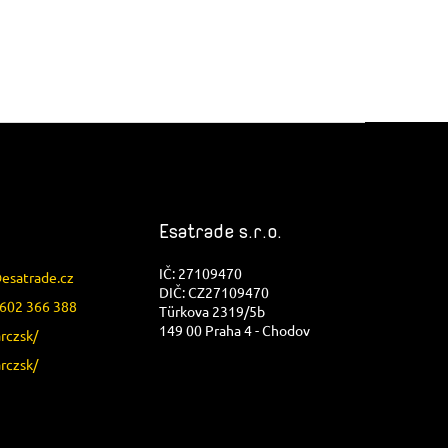
Esatrade s.r.o.
IČ: 27109470
@
esatrade.cz
DIČ: CZ27109470
602 366 388
Türkova 2319/5b
149 00 Praha 4 - Chodov
arczsk/
arczsk/