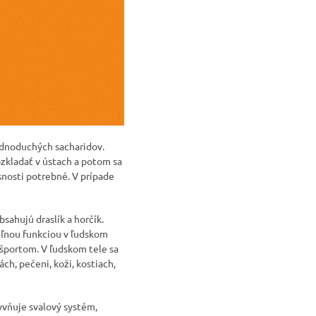
jednoduchých sacharidov.
ozkladať v ústach a potom sa
nosti potrebné. V prípade
ahujú draslík a horčík.
teľnou funkciou v ľudskom
 športom. V ľudskom tele sa
ch, pečeni, koži, kostiach,
yvňuje svalový systém,