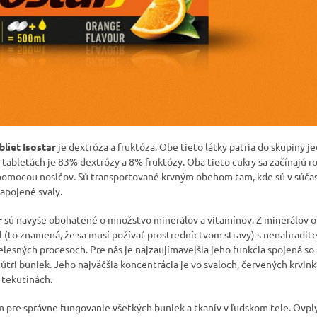
liet Isostar
je dextróza a fruktóza. Obe tieto látky patria do skupiny 
 tabletách je 83% dextrózy a 8% fruktózy. Oba tieto cukry sa začínajú r
omocou nosičov. Sú transportované krvným obehom tam, kde sú v súčas
zapojené svaly.
r
sú navyše obohatené o množstvo minerálov a vitamínov. Z minerálov obs
ál (to znamená, že sa musí požívať prostredníctvom stravy) s nenahradi
elesných procesoch. Pre nás je najzaujímavejšia jeho funkcia spojená so
tri buniek. Jeho najväčšia koncentrácia je vo svaloch, červených krvinká
 tekutinách.
 pre správne fungovanie všetkých buniek a tkanív v ľudskom tele. Ovpl