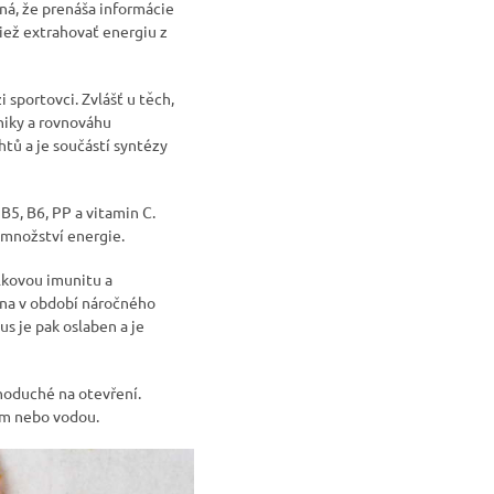
ná, že prenáša informácie
ež extrahovať energiu z
 sportovci. Zvlášť u těch,
chiky a rovnováhu
htů a je součástí syntézy
B5, B6, PP a vitamin C.
í množství energie.
lkovou imunitu a
éna v období náročného
s je pak oslaben a je
dnoduché na otevření.
em nebo vodou.