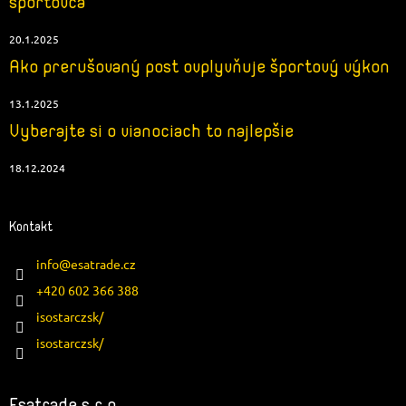
športovca
20.1.2025
Ako prerušovaný post ovplyvňuje športový výkon
13.1.2025
Vyberajte si o vianociach to najlepšie
18.12.2024
Kontakt
info
@
esatrade.cz
+420 602 366 388
isostarczsk/
isostarczsk/
Esatrade s.r.o.