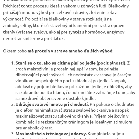
Rýchlosť tohto procesu klesá s vekom u zdravých ľudí. Bielkoviny
prinášajú mnoho výhod pre celkové zdravie, zloženie tela a
výkonnosť. Po požití sa bielkoviny v strave rozkladajú na
aminokyseliny, ktoré sú stavebnými kameňmi pre rast a opravu
tkanív (vrátane svalov), ako aj pre syntézu hormónov, enzýmov,
neurotransmiterov a protilátok.
Okrem toho
má proteín v strave mnoho ďalších výhod
:
Stará sa o to, ako sa cítime plní po jedle (pocit plnosti).
Z
troch makroživín je proteín najlepší v tom, že prináša
dlhotrvajúci pocit sýtosti. Ich nedostatok v strave je častým
vinníkom nespokojného pocitu hladu aj po jedle. Naopak,
adekvátny príjem bielkovín pri každom jedle je dôležitý, aby
sa zabránilo pocitu hladu, čo potenciálne zabraňuje tomu, aby
sa nezdravé občerstvenie dostalo k jedlu.
Udržuje svalovú hmotu pri chudnutí.
Pri pokuse o chudnutie
je cieľom minimalizovať stratu svalového tkaniva a naopak
maximalizovať stratu tukového tkaniva. Príjem bielkovín v
kombinácii s rezistenčným tréningom je ideálnym stimulom
pre anabolický rast.
Maximalizácia tréningovej odozvy.
Kombinácia príjmu