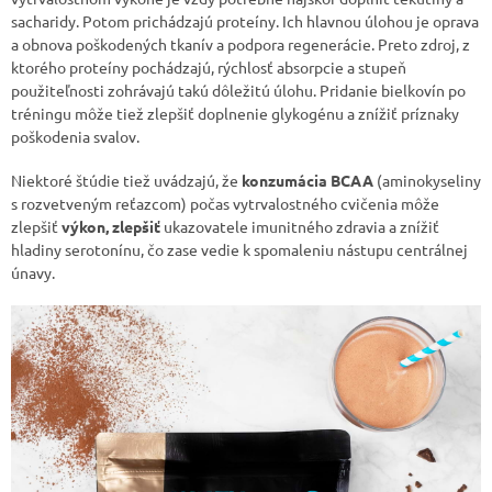
sacharidy. Potom prichádzajú proteíny. Ich hlavnou úlohou je oprava
a obnova poškodených tkanív a podpora regenerácie. Preto zdroj, z
ktorého proteíny pochádzajú, rýchlosť absorpcie a stupeň
použiteľnosti zohrávajú takú dôležitú úlohu. Pridanie bielkovín po
tréningu môže tiež zlepšiť doplnenie glykogénu a znížiť príznaky
poškodenia svalov.
Niektoré štúdie tiež uvádzajú, že
konzumácia BCAA
(aminokyseliny
s rozvetveným reťazcom) počas vytrvalostného cvičenia môže
zlepšiť
výkon, zlepšiť
ukazovatele imunitného zdravia a znížiť
hladiny serotonínu, čo zase vedie k spomaleniu nástupu centrálnej
únavy.