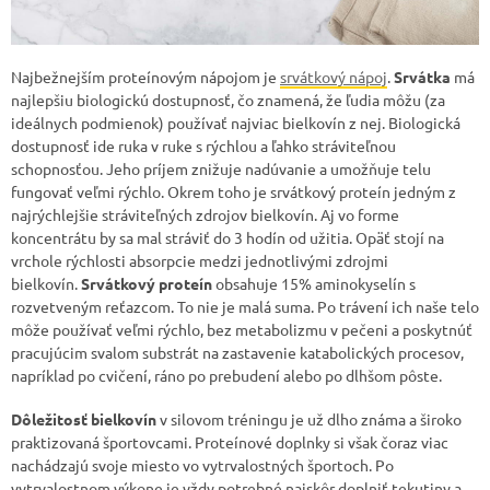
Najbežnejším proteínovým nápojom je
srvátkový nápoj
.
Srvátka
má
najlepšiu biologickú dostupnosť, čo znamená, že ľudia môžu (za
ideálnych podmienok) používať najviac bielkovín z nej. Biologická
dostupnosť ide ruka v ruke s rýchlou a ľahko stráviteľnou
schopnosťou. Jeho príjem znižuje nadúvanie a umožňuje telu
fungovať veľmi rýchlo. Okrem toho je srvátkový proteín jedným z
najrýchlejšie stráviteľných zdrojov bielkovín. Aj vo forme
koncentrátu by sa mal stráviť do 3 hodín od užitia. Opäť stojí na
vrchole rýchlosti absorpcie medzi jednotlivými zdrojmi
bielkovín.
Srvátkový proteín
obsahuje 15% aminokyselín s
rozvetveným reťazcom. To nie je malá suma. Po trávení ich naše telo
môže používať veľmi rýchlo, bez metabolizmu v pečeni a poskytnúť
pracujúcim svalom substrát na zastavenie katabolických procesov,
napríklad po cvičení, ráno po prebudení alebo po dlhšom pôste.
Dôležitosť bielkovín
v silovom tréningu je už dlho známa a široko
praktizovaná športovcami. Proteínové doplnky si však čoraz viac
nachádzajú svoje miesto vo vytrvalostných športoch. Po
vytrvalostnom výkone je vždy potrebné najskôr doplniť tekutiny a