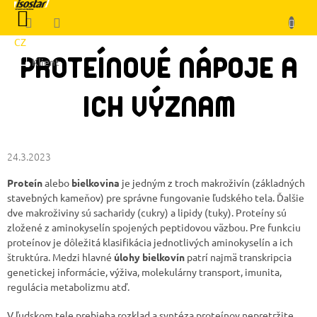
Prejsť
NÁKUPNÝ
na
KOŠÍK
obsah
CZ
PROTEÍNOVÉ NÁPOJE A
Klient
ICH VÝZNAM
24.3.2023
Proteín
alebo
bielkovina
je jedným z troch makroživín (základných
stavebných kameňov) pre správne fungovanie ľudského tela. Ďalšie
dve makroživiny sú sacharidy (cukry) a lipidy (tuky). Proteíny sú
zložené z aminokyselín spojených peptidovou väzbou. Pre funkciu
proteínov je dôležitá klasifikácia jednotlivých aminokyselín a ich
štruktúra. Medzi hlavné
úlohy bielkovín
patrí najmä transkripcia
genetickej informácie, výživa, molekulárny transport, imunita,
regulácia metabolizmu atď.
V ľudskom tele prebieha rozklad a syntéza proteínov nepretržite.