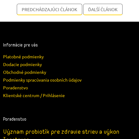
PREDCHÁDZAJÚCI ČLÁNOK
ĎALŠÍ ČLÁNOK
Z
á
p
ä
Informácie pre vás
t
Platobné podmienky
i
e
Dodacie podmienky
Obchodné podmienky
Podmienky spracúvania osobních údajov
Poradenstvo
Klientské centrum / Prihlásenie
Poradenstvo
Význam probiotík pre zdravie striev a výkon