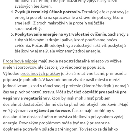
bielkovín a tréningu má preukázateľný vplyv na syntézu
svalových bielkovín.
Zvyšujú termický účinok potravín.
Termický efekt potravy je
energia potrebná na spracovanie a strávenie potravy, ktorú
sme jedli. Z troch makroživín je proteín najťažšie
spracovateľný.
Poskytovanie energie na vytrvalostné cvičenie.
Sacharidy a
tuky sú hlavnými zdrojmi paliva, ktoré používame počas
cvičenia. Počas dlhodobých vytrvalostných aktivít poskytujú
bielkoviny aj malý, ale významný zdroj energie.
Proteínové nápoje
majú svoje nepostrádateľné miesto vo výžive
nielen športovcov, ale často aj vo všeobecnej populácii.
Výhodou
proteínových práškov
je, že sú relatívne lacné, prenosné a
príprava je pohodlná. V každodennom živote našli miesto medzi
jednotlivcami, ktorí v rámci svojej profesie (životného štýlu) nemajú
čas na plnohodnotnú stravu. Môžu byť tiež obzvlášť
prospešné pre
vegánov
a
vegetariánov
, ktorí by inak mohli mať problém
dosiahnuť dostatočnú dennú dávku plnohodnotných bielkovín. Majú
veľký význam vo
výžive športovcov
. Často majú problémy s
dosiahnutím dostatočného množstva bielkovín pri vysokom výdaji
energie. Rovnakým problémom môže byť malý priestor na
doplnenie potravín v súlade s tréningom. To všetko sa dá ľahko