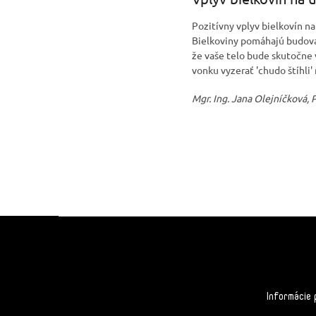
Pozitívny vplyv bielkovín na
Bielkoviny pomáhajú budovať
že vaše telo bude skutočne 
vonku vyzerať 'chudo štíhli' n
Mgr. Ing. Jana Olejníčková, 
Z
á
p
ä
t
Informácie 
i
e