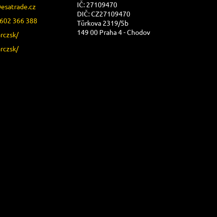
IČ: 27109470
@
esatrade.cz
DIČ: CZ27109470
602 366 388
Türkova 2319/5b
149 00 Praha 4 - Chodov
arczsk/
arczsk/