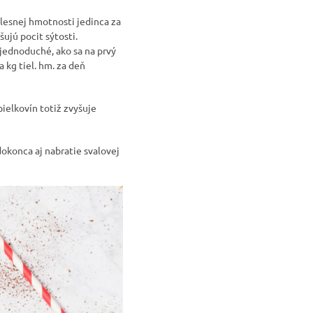
elesnej hmotnosti jedinca za
ujú pocit sýtosti.
jednoduché, ako sa na prvý
 kg tiel. hm. za deň
bielkovín totiž zvyšuje
dokonca aj nabratie svalovej