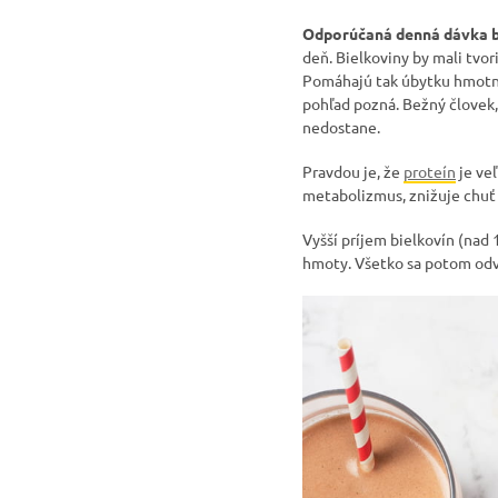
Odporúčaná denná dávka b
deň. Bielkoviny by mali tvor
Pomáhajú tak úbytku hmotnos
pohľad pozná. Bežný človek, 
nedostane.
Pravdou je, že
proteín
je veľ
metabolizmus, znižuje chuť 
Vyšší príjem bielkovín (nad 
hmoty. Všetko sa potom odví