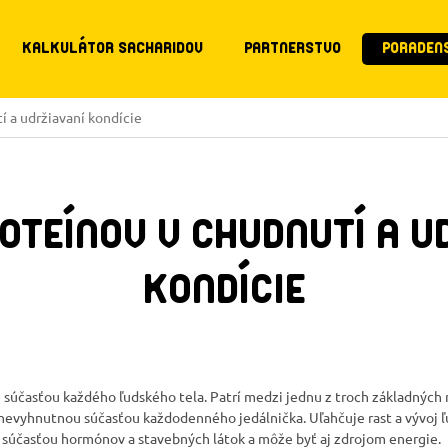
KALKULÁTOR SACHARIDOV
PARTNERSTVO
PORADEN
í a udržiavaní kondície
OTEÍNOV V CHUDNUTÍ A U
KONDÍCIE
 súčasťou každého ľudského tela. Patrí medzi jednu z troch základných 
 nevyhnutnou súčasťou každodenného jedálnička. Uľahčuje rast a vývoj ľu
účasťou hormónov a stavebných látok a môže byť aj zdrojom energie.