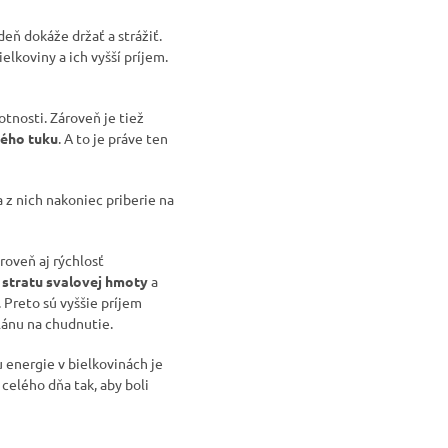
deň dokáže držať a strážiť.
elkoviny a ich vyšší príjem.
tnosti. Zároveň je tiež
ého tuku
. A to je práve ten
a z nich nakoniec priberie na
roveň aj rýchlosť
ť stratu svalovej hmoty
a
 Preto sú vyššie príjem
lánu na chudnutie.
u energie v bielkovinách je
 celého dňa tak, aby boli