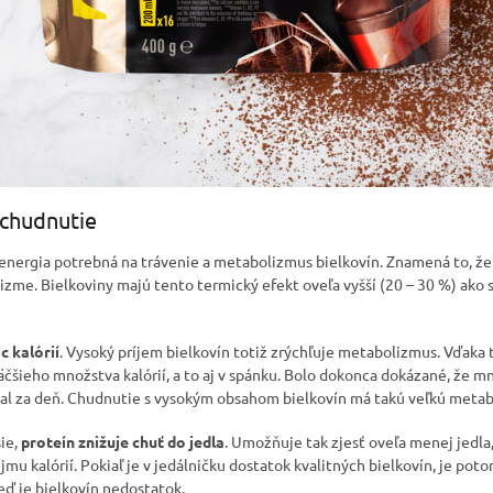
 chudnutie
energia potrebná na trávenie a metabolizmus bielkovín. Znamená to, že u
izme. Bielkoviny majú tento termický efekt oveľa vyšší (20 – 30 %) ako 
ac kalórií
. Vysoký príjem bielkovín totiž zrýchľuje metabolizmus. Vďaka
čšieho množstva kalórií, a to aj v spánku. Bolo dokonca dokázané, že mn
cal za deň. Chudnutie s vysokým obsahom bielkovín má takú veľkú metab
ie,
proteín znižuje chuť do jedla
. Umožňuje tak zjesť oveľa menej jedla
mu kalórií. Pokiaľ je v jedálničku dostatok kvalitných bielkovín, je po
keď je bielkovín nedostatok.