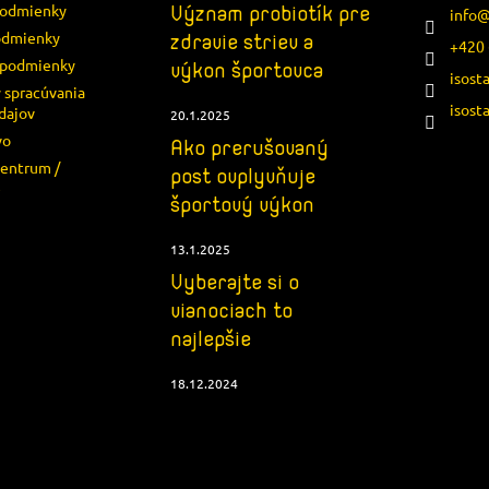
podmienky
Význam probiotík pre
info
odmienky
zdravie striev a
+420 
podmienky
výkon športovca
isost
 spracúvania
isost
dajov
20.1.2025
vo
Ako prerušovaný
centrum /
post ovplyvňuje
e
športový výkon
13.1.2025
Vyberajte si o
vianociach to
najlepšie
18.12.2024