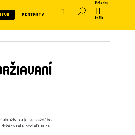
Prázdny
CZ
NÁKUPNÝ
STVO
KONTAKTY
KOŠÍK
košík
DRŽIAVANÍ
makroživín a je pre každého
dského tela, podieľa sa na