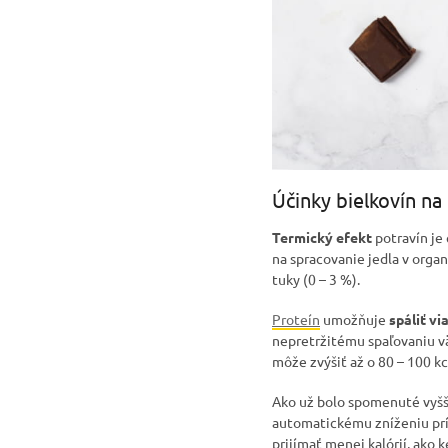
Účinky bielkovín na
Termický efekt
potravín je 
na spracovanie jedla v organ
tuky (0 – 3 %).
Proteín
umožňuje
spáliť vi
nepretržitému spaľovaniu vä
môže zvýšiť až o 80 – 100 k
Ako už bolo spomenuté vyšš
automatickému zníženiu príj
prijímať menej kalórií, ako 