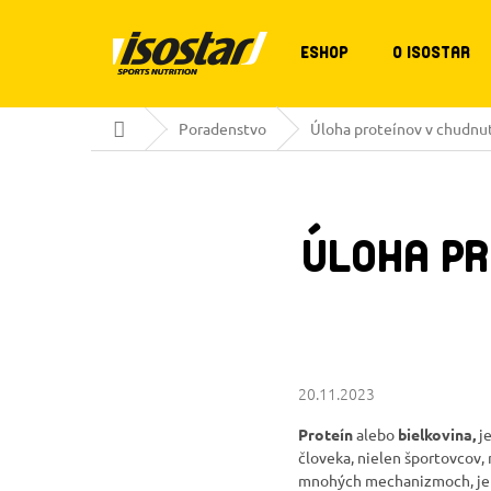
Prejsť
na
obsah
ESHOP
O ISOSTAR
Domov
Poradenstvo
Úloha proteínov v chudnut
ÚLOHA PR
20.11.2023
Proteín
alebo
bielkovina,
je
človeka, nielen športovcov,
mnohých mechanizmoch, je s