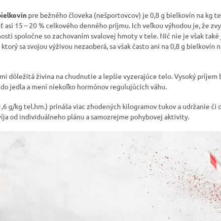
ielkovín
pre bežného človeka (nešportovcov) je 0,8 g bielkovín na kg t
iť asi 15 – 20 % celkového denného príjmu. Ich veľkou výhodou je, že zvyš
ti spoločne so zachovaním svalovej hmoty v tele. Nič nie je však také 
ktorý sa svojou výživou nezaoberá, sa však často ani na 0,8 g bielkovín na
mi dôležitá živina na chudnutie a lepšie vyzerajúce telo. Vysoký príjem 
do jedla a mení niekoľko hormónov regulujúcich váhu.
1,6 g/kg tel.hm.) prináša viac zhodených kilogramov tukov a udržanie či 
ja od individuálneho plánu a samozrejme pohybovej aktivity.