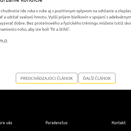
 chudnutie ide ruka v ruke aj s pozitívnym vplyvom na udržanie a zlepšen
 a udržať svalovú hmotu. Vyšší príjem bielkovín v spojení s adekvátnym
vyzerať dobre. Bez proteínového a fyzického tréningu môžete totiž sko
amiesto toho, aby ste boli 'fit a štíhli'.
Ph.D.
PREDCHÁDZAJÚCI ČLÁNOK
ĎALŠÍ ČLÁNOK
pre vás
Poradenstvo
Kontakt