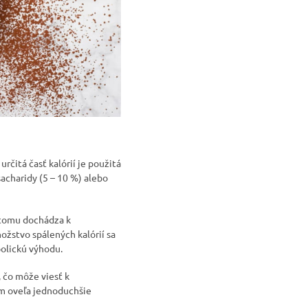
rčitá časť kalórií je použitá
sacharidy (5 – 10 %) alebo
 tomu dochádza k
ožstvo spálených kalórií sa
olickú výhodu.
, čo môže viesť k
tom oveľa jednoduchšie