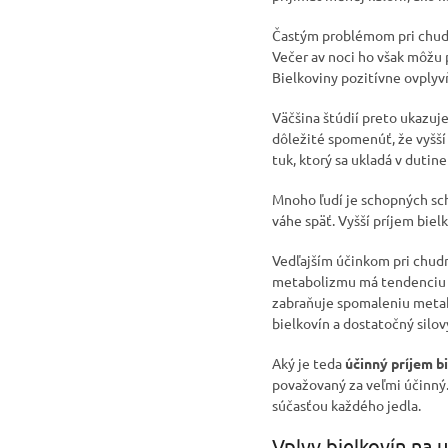
Častým problémom pri chud
Večer av noci ho však môžu p
Bielkoviny pozitívne ovplyvň
Väčšina štúdií preto ukazuj
dôležité spomenúť, že vyšš
tuk, ktorý sa ukladá v dutin
Mnoho ľudí je schopných sc
váhe späť. Vyšší príjem bie
Vedľajším účinkom pri chudnu
metabolizmu má tendenciu 
zabraňuje spomaleniu metabo
bielkovín a dostatočný silo
Aký je teda
účinný príjem b
považovaný za veľmi účinný. 
súčasťou každého jedla.
Vplyv bielkovín na 