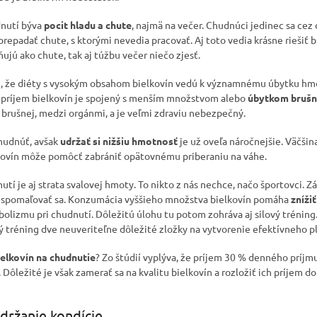
nutí býva
pocit hladu a chute
, najmä na večer. Chudnúci jedinec sa cez 
repadať chute, s ktorými nevedia pracovať. Aj toto vedia krásne riešiť bi
ujú ako chute, tak aj túžbu večer niečo zjesť.
e, že diéty s vysokým obsahom bielkovín vedú k významnému úbytku hmo
í príjem bielkovín je spojený s menším množstvom alebo
úbytkom brušn
e brušnej, medzi orgánmi, a je veľmi zdraviu nebezpečný.
hudnúť, avšak
udržať si nižšiu hmotnosť
je už oveľa náročnejšie. Väčšin
lkovín môže pomôcť zabrániť opätovnému priberaniu na váhe.
tí je aj strata svalovej hmoty. To nikto z nás nechce, načo športovci. Zá
spomaľovať sa. Konzumácia vyššieho množstva bielkovín pomáha
zníži
lizmu pri chudnutí. Dôležitú úlohu tu potom zohráva aj silový tréning.
vý tréning dve neuveriteľne dôležité zložky na vytvorenie efektívneho p
ielkovín na chudnutie
? Zo štúdií vyplýva, že príjem 30 % denného príjm
Dôležité je však zamerať sa na kvalitu bielkovín a rozložiť ich príjem do
udržanie kondície