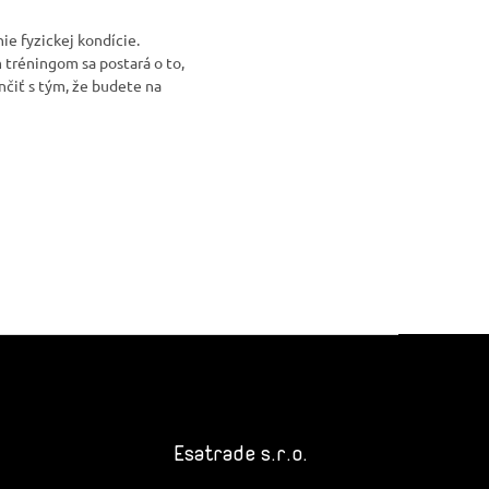
ie fyzickej kondície.
 tréningom sa postará o to,
nčiť s tým, že budete na
Esatrade s.r.o.