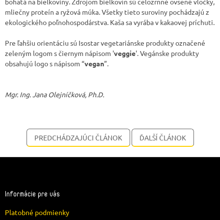
bohatá na bielkoviny. Zdrojom bielkovín sú celozrnné ovsené vločky,
mliečny proteín a ryžová múka. Všetky tieto suroviny pochádzajú z
ekologického poľnohospodárstva. Kaša sa vyrába v kakaovej príchuti.
Pre ľahšiu orientáciu sú Isostar vegetariánske produkty označené
zeleným logom s čiernym nápisom '
veggie
'. Vegánske produkty
obsahujú logo s nápisom “
vegan
”.
Mgr. Ing. Jana Olejníčková, Ph.D.
PREDCHÁDZAJÚCI ČLÁNOK
ĎALŠÍ ČLÁNOK
Z
á
p
ä
Informácie pre vás
t
Platobné podmienky
i