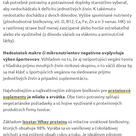
tak potrebné potraviny a potravinové doplnky starostlivo vyberať,
aby nedochádzalo k deficitu jednotlivých živín. K takémuto
nedostatku dochádza z dvoch dôvodov. Vyššie spomínané nutrienty
(plnohodnotné bielkoviny, vit. D, B12, Ca, Fe, Zn a n-3 nenas. MK) sú
v rastlinnej strave buď menej zastúpené alebo horšie vstrebateľné
alebo zle využiteľné (z dôvodu väzieb na vlákninu a antinutrčné
látky).
Nedostatok makro či mikronutrientov negatívne ovplyvňuje
výkon športovcov
. Vzhľadom na to, že aj nešportujúci vegáni tvoria
z hľadiska príjmu mnohých živín rizikovú skupinu, o to väčší dôraz by
sa mal klásť u športujúcich vegánov na sledovanie príjmu
jednotlivých živín a prípadnú suplementáciu.
Najvhodnejším a najkvalitnejším zdrojom bielkovín pre
proteínové
suplementy
je mlieko a srvátka
. Obe tieto potraviny spĺňajú
vegetariánske požiadavky a sú hojne využívané v proteínových
produktoch firmy Isostar.
Základom
Isostar Whey proteínu
sú mliečne srvátkové bielkoviny,
ktorých obsahuje 98%. Vyrába sa vo vanilkovej a čokoládovej
príchuti a má znížený obsah cukru a tuku. Je ideálnym zdrojom