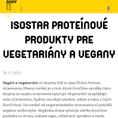
Prejsť
NÁKUPNÝ
na
KOŠÍK
obsah
CZ
ISOSTAR PROTEÍNOVÉ
Klient
PRODUKTY PRE
VEGETARIÁNY A VEGANY
29.11.2023
Vegáni a vegetariáni
sú skupiny ľudí so špecifickou formou
stravovania. Hlavný rozdiel je v tom, ktoré živočíšne výrobky tieto
skupiny zo svojho stravovania vylučujú. Vegetariáni sa vyhýbajú
mäsu (červenému, hydine, morským plodom, rybám a mäsu z iných
živočíchov). Na rozdiel od vegetariánskeho stravovania sú pravidlá
vegánov striktnejšie. Vegánska strava vylučuje všetky živočíšne
produkty zo stravy, vrátane vajec, mliečnych výrobkov a medu.