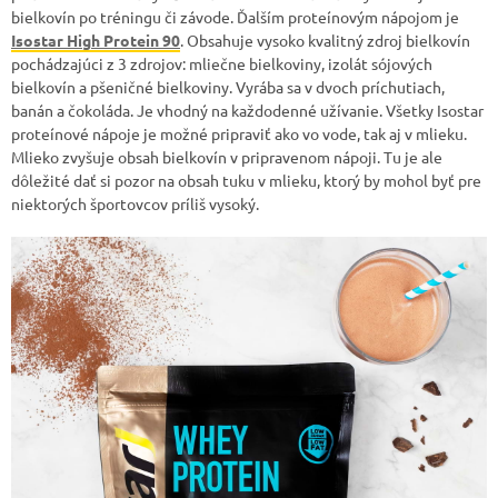
bielkovín po tréningu či závode. Ďalším proteínovým nápojom je
Isostar High Protein 90
. Obsahuje vysoko kvalitný zdroj bielkovín
pochádzajúci z 3 zdrojov: mliečne bielkoviny, izolát sójových
bielkovín a pšeničné bielkoviny. Vyrába sa v dvoch príchutiach,
banán a čokoláda. Je vhodný na každodenné užívanie. Všetky Isostar
proteínové nápoje je možné pripraviť ako vo vode, tak aj v mlieku.
Mlieko zvyšuje obsah bielkovín v pripravenom nápoji. Tu je ale
dôležité dať si pozor na obsah tuku v mlieku, ktorý by mohol byť pre
niektorých športovcov príliš vysoký.