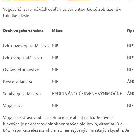
Vegetariánstvo má však oveľa viac variantov, tie sú zobrazené v
tabuľke nižšie:
Druh vegetariánstva
Mäso
Ry
Laktoovovegetariánstvo
NIE
NIE
Laktovegetariánstvo
NIE
NIE
Ovovegetariánstvo
NIE
NIE
Pescetariánstvo
NIE
ÁN
Semivegetariánstvo
HYDINA ÁNO, ČERVENÉ VÝNIMOČNE
ÁN
Vegánstvo
NIE
NIE
Vegánske stravovanie so sebou nesie ale aj riziká. Jedným z
hlavných je nedostatok plnohodnotných bielkovín, vitamínu D a
B12, vápnika, železa, zinku a n-3 nenasýtených mastných kyselín. Je