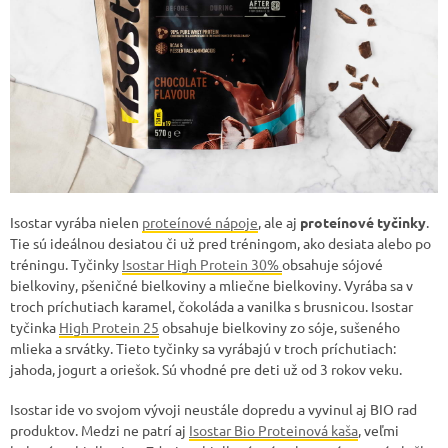
Isostar vyrába nielen
proteínové nápoje
, ale aj
proteínové tyčinky
.
Tie sú ideálnou desiatou či už pred tréningom, ako desiata alebo po
tréningu. Tyčinky
Isostar High Protein 30%
obsahuje sójové
bielkoviny, pšeničné bielkoviny a mliečne bielkoviny. Vyrába sa v
troch príchutiach karamel, čokoláda a vanilka s brusnicou. Isostar
tyčinka
High Protein 25
obsahuje bielkoviny zo sóje, sušeného
mlieka a srvátky. Tieto tyčinky sa vyrábajú v troch príchutiach:
jahoda, jogurt a oriešok. Sú vhodné pre deti už od 3 rokov veku.
Isostar ide vo svojom vývoji neustále dopredu a vyvinul aj BIO rad
produktov. Medzi ne patrí aj
Isostar Bio Proteinová kaša
, veľmi