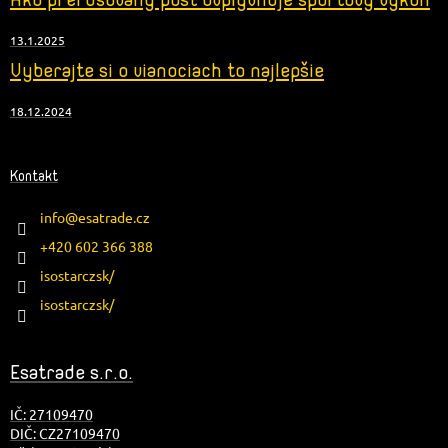
13.1.2025
Vyberajte si o vianociach to najlepšie
18.12.2024
Kontakt
info
@
esatrade.cz
+420 602 366 388
isostarczsk/
isostarczsk/
Esatrade s.r.o.
IČ: 27109470
DIČ: CZ27109470