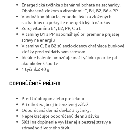
Energetická tyčinka s banánmi bohatá na sacharidy.
Obohatené zinkom a vitamínmi: C, B1, B2, B6 a PP.
Vhodná kombinácia jednoduchých a zložených
sacharidov na pokrytie energetických nárokov
Zdroj vitamínu B1, B2, PP, C a E
Vitamíny B1 a PP napomáhajú pri premene prijatej
stravy na energiu
Vitamíny C, E a B2 sú antioxidanty chrániace bunkové
zložky pred oxidatívnym stresom
Ideálne balenie umožňuje mať tyčinku po ruke pri
akomkoľvek športe
1 tyčinka: 40 g
ODPORÚČANÝ PRÍJEM
Pred tréningom alebo pretekom
Pri dlhotrvajúcej intenzívnej záťaži
Odporúčaná denná dávka: 3 tyčinky.
Neprekračujte odporúčanú dennú dávku
Slúži na doplnenie vyváženej a pestrej stravy a
zdravého životného štýlu.