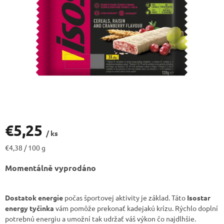
€5,25
/ ks
Jednotková
€4,38 / 100 g
cena:
Momentálně vyprodáno
Dostatok energie
počas športovej aktivity je základ. Táto
Isostar
energy tyčinka
vám pomôže prekonať kadejakú krízu. Rýchlo doplní
potrebnú energiu a umožní tak udržať váš výkon čo najdlhšie.