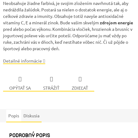
Neobsahuje žiadne farbivá, je svojim zložením navrhnutá tak, aby
nedráždila žalúdok. Postará sa nielen o dostatok energie, ale aj o
celkové zdravie a imunity. Obsahuje totiž navyše antioxidačné
vitamíny C, E a minerál zinok. Bude vašim skvelým
zdrojom energie
pred alebo počas výkonu. Kombinácia vločiek, hrozienok a brusníc v
jogurtovej poleve vás určite poteší. Odporúčame ju mať vždy po
ruke, zachráni vás v dňoch, keď nestíhate vôbec nič. Či už pôjde o
športový alebo pracovný deň.
Detailné informácie
OPÝTAŤ SA
STRÁŽIŤ
ZDIEĽAŤ
Popis
Diskusia
PODROBNÝ POPIS