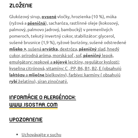
ZLOŽENIE
Glukózový sirup,
ovsené
vločky, hrozienka (10 %), múka
(ryžová a
pšeničná
), sacharóza, rastlinné oleje (kokosový,
palmový, palmovo jadrový, bambucký) v premenlivých
pomeroch, tekutý invertný cukor, stabilizátor: glycerol,
sušené brusnice (1,9 %), ryžové burizóny, sušené odstredené
mlieko >
, sušená
srvátka
, dextróza,
pšeničný
slad, hnedý
cukor, prírodná aróma, morská soľ , soľ,
pšeničný
lepok,
emulgátory: repkové a
sójové
lecitíny, regulátor kyslosti:
kyselina citrónová, vitamíny: C , PP, B6, B1, B2, E (obsahujú
laktózu
a
mliečne
bielkoviny), farbivo: karmíny ( obsahujú
rybí
želatínu), síran zinočnatý.
INFORMÁCIE O ALERGÉNOCH:
WWW.ISOSTAR.COM
UPOZORNENIE
Uchovávajte v suchu