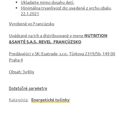
Ukladajte mimo dosahu detí.
Minimálna trvanlivosť do: uvedené z vrchu obalu,
22.1.2021
Vyrobené vo Francúzsku
Uvádzané na trh a distribuované v mene
NUTRITION
&SANTÉ S.A.S., REVEL, FRANCÚZSKO
Predávajúci v SK: Esatrade, s.r.o., Türkova 2319/5b, 149 00
Praha 4
Obsah: 3x40g
Dodatočné parametre
Kategória
:
Energetické tyčinky
Buďte prvý, kto napíše príspevok k tejto položke.