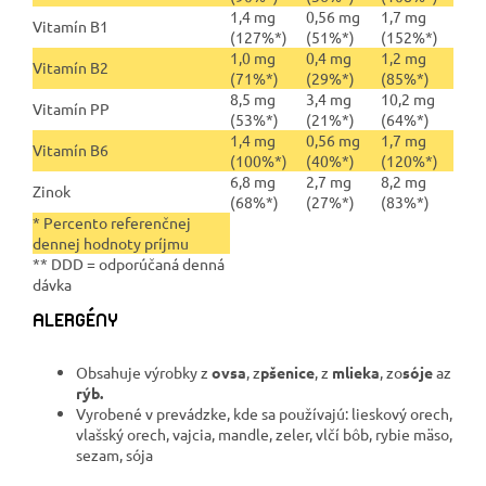
1,4 mg
0,56 mg
1,7 mg
Vitamín B1
(127%*)
(51%*)
(152%*)
1,0 mg
0,4 mg
1,2 mg
Vitamín B2
(71%*)
(29%*)
(85%*)
8,5 mg
3,4 mg
10,2 mg
Vitamín PP
(53%*)
(21%*)
(64%*)
1,4 mg
0,56 mg
1,7 mg
Vitamín B6
(100%*)
(40%*)
(120%*)
6,8 mg
2,7 mg
8,2 mg
Zinok
(68%*)
(27%*)
(83%*)
* Percento referenčnej
dennej hodnoty príjmu
** DDD = odporúčaná denná
dávka
ALERGÉNY
Obsahuje výrobky z
ovsa
, z
pšenice
, z
mlieka
, zo
sóje
az
rýb.
Vyrobené v prevádzke, kde sa používajú: lieskový orech,
vlašský orech, vajcia, mandle, zeler, vlčí bôb, rybie mäso,
sezam, sója