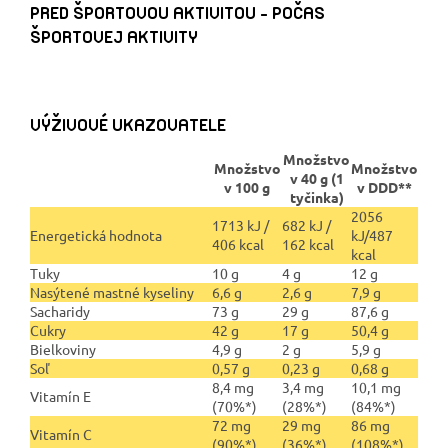
PRED ŠPORTOVOU AKTIVITOU - POČAS
ŠPORTOVEJ AKTIVITY
VÝŽIVOVÉ UKAZOVATELE
Množstvo
Množstvo
Množstvo
v 40 g (1
v 100 g
v DDD**
tyčinka)
2056
1713 kJ /
682 kJ /
Energetická hodnota
kJ/487
406 kcal
162 kcal
kcal
Tuky
10 g
4 g
12 g
Nasýtené mastné kyseliny
6,6 g
2,6 g
7,9 g
Sacharidy
73 g
29 g
87,6 g
Cukry
42 g
17 g
50,4 g
Bielkoviny
4,9 g
2 g
5,9 g
Soľ
0,57 g
0,23 g
0,68 g
8,4 mg
3,4 mg
10,1 mg
Vitamín E
(70%*)
(28%*)
(84%*)
72 mg
29 mg
86 mg
Vitamín C
(90%*)
(36%*)
(108%*)