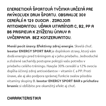
ENERGETICKÁ ŠPORTOVÁ TYČINKA URČENÁ PRE
AKÝKOĽVEK DRUH ŠPORTU. OBSAHUJE 30%
CEREÁLIÍ A 12% OVOCIA . ZDROJOM
ANTIOXIDANTOV. VĎAKA VITAMÍNOM C, B2, PP A
B6 PRISPIEVA K ZNÍŽENIU ÚNAVY A
VYČERPANIA. BEZ KONZERVANTOV.
Menší pocit únavy. Efektívny zdroj energie
. Skvelá chuť.
Isostar ENERGY SPORT BAR
je doplnkom stravy, ktorý vám
dodá energiu pred tréningom aj v jeho priebehu. Jednoduché
a zložené sacharidy postupne pokryjú vašu potrebu v
priebehu celého tréningu. Navyše 30% cereálií a 12% ovocia
dopĺňa účinný zdroj antioxidantov – vitamín C a PP. Proti
únave, ale aj ako podpora správnej funkcie svalov pôsobia
vitamíny skupiny B.
Isostar ENERGY SPORT BAR s príchuťou
brusníc
si obľúbite pre okamžitý efekt aj chuť.
CHARAKTERISTIKA