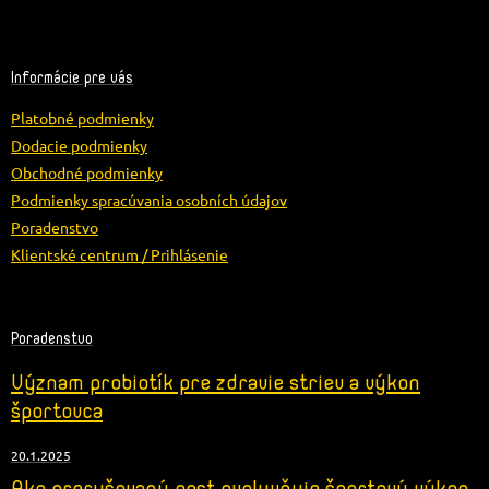
Z
á
p
ä
Informácie pre vás
t
Platobné podmienky
i
e
Dodacie podmienky
Obchodné podmienky
Podmienky spracúvania osobních údajov
Poradenstvo
Klientské centrum / Prihlásenie
Poradenstvo
Význam probiotík pre zdravie striev a výkon
športovca
20.1.2025
Ako prerušovaný post ovplyvňuje športový výkon