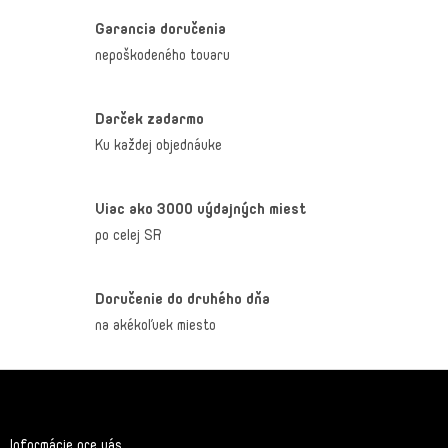
Garancia doručenia
nepoškodeného tovaru
Darček zadarmo
Ku každej objednávke
Viac ako 3000 výdajných miest
po celej SR
Doručenie do druhého dňa
na akékoľvek miesto
Z
á
p
ä
Informácie pre vás