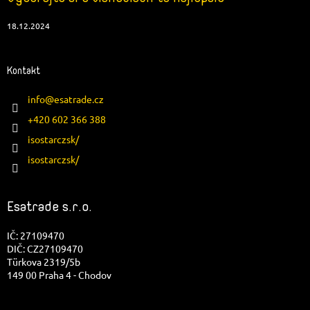
18.12.2024
Kontakt
info
@
esatrade.cz
+420 602 366 388
isostarczsk/
isostarczsk/
Esatrade s.r.o.
IČ: 27109470
DIČ: CZ27109470
Türkova 2319/5b
149 00 Praha 4 - Chodov