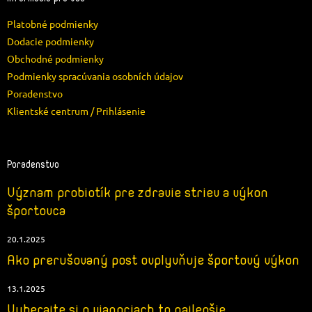
t
Platobné podmienky
i
e
Dodacie podmienky
Obchodné podmienky
Podmienky spracúvania osobních údajov
Poradenstvo
Klientské centrum / Prihlásenie
Poradenstvo
Význam probiotík pre zdravie striev a výkon
športovca
20.1.2025
Ako prerušovaný post ovplyvňuje športový výkon
13.1.2025
Vyberajte si o vianociach to najlepšie