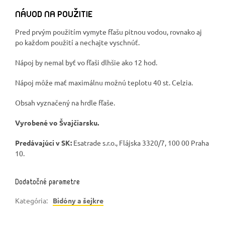
NÁVOD NA POUŽITIE
Pred prvým použitím vymyte fľašu pitnou vodou, rovnako aj
po každom použití a nechajte vyschnúť.
Nápoj by nemal byť vo fľaši dlhšie ako 12 hod.
Nápoj môže mať maximálnu možnú teplotu 40 st. Celzia.
Obsah vyznačený na hrdle fľaše.
Vyrobené vo Švajčiarsku.
Predávajúci v SK:
Esatrade s.r.o., Flájska 3320/7, 100 00 Praha
10.
Dodatočné parametre
Kategória
:
Bidóny a šejkre