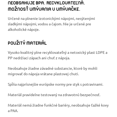
NEOBSAHUJE BPA. RECYKLOVATEĽNÁ.
MOŽNOSŤ UMÝVANIA V UMÝVAČKE.
Určené na plnenie izotonickými nápojmi, nesýtenými
sladkými nápojmi, vodou a čajom. Nie je určené pre
alkoholické nápoje.
POUŽITÝ MATERIÁL
Vysoko kvalitný plne recyklovateľný a netoxický plast LDPE a
PP nedržiaci zápach ani chuť z nápoja.
Neobsahuje žiadne závadné substancie, ktoré by mohli
migrovať do nápoja vrátane plastovej chuti.
Spĺňa najprísnejšie európske normy pre styk s potravinami.
Materiál pravidelne testovaný na zdravotnú bezpečnosť.
Materiál nemá žiadne funkčné bariéry, neobsahuje ťažké kovy
a PAA.