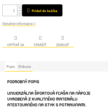
Pridať do košíka
Detailné informácie
OPÝTAŤ SA
STRÁŽIŤ
ZDIEĽAŤ
Popis
Diskusia
PODROBNÝ POPIS
UNIVERZÁLNA ŠPORTOVÁ FĽAŠA NA NÁPOJE
VYROBENÁ Z KVALITNÉHO MATERIÁLU
ATESTOVANÉHO NA STYK S POTRAVINAMI.