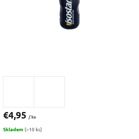
€4,95
/ ks
Jednotková
Skladem
(>10 ks)
cena: