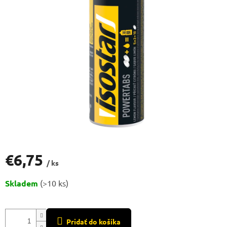
€6,75
/ ks
Jednotková
Skladem
(>10 ks)
cena:
Pridať do košíka