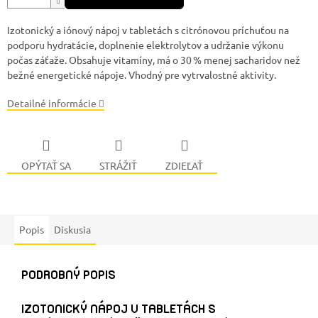
Izotonický a iónový nápoj v tabletách s citrónovou príchuťou na
podporu hydratácie, doplnenie elektrolytov a udržanie výkonu
počas záťaže. Obsahuje vitamíny, má o 30 % menej sacharidov než
bežné energetické nápoje. Vhodný pre vytrvalostné aktivity.
Detailné informácie
OPÝTAŤ SA
STRÁŽIŤ
ZDIEĽAŤ
Popis
Diskusia
PODROBNÝ POPIS
IZOTONICKÝ NÁPOJ V TABLETÁCH S