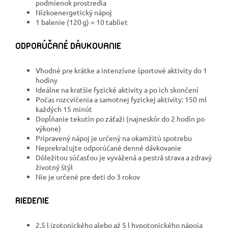
podmienok prostredia
Nízkoenergetický nápoj
1 balenie (120 g) = 10 tabliet
ODPORÚČANÉ DÁVKOVANIE
Vhodné pre krátke a intenzívne športové aktivity do 1
hodiny
Ideálne na kratšie fyzické aktivity a po ich skončení
Počas rozcvičenia a samotnej fyzickej aktivity: 150 ml
každých 15 minút
Dopĺňanie tekutín po záťaži (najneskôr do 2 hodín po
výkone)
Pripravený nápoj je určený na okamžitú spotrebu
Neprekračujte odporúčané denné dávkovanie
Dôležitou súčasťou je vyvážená a pestrá strava a zdravý
životný štýl
Nie je určené pre deti do 3 rokov
RIEDENIE
2,5 l izotonického alebo až 5 l hypotonického nápoja