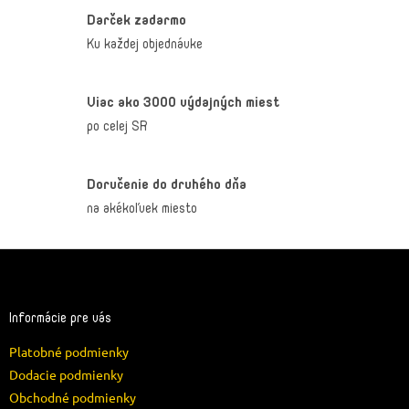
Darček zadarmo
Ku každej objednávke
Viac ako 3000 výdajných miest
po celej SR
Doručenie do druhého dňa
na akékoľvek miesto
Z
á
p
ä
Informácie pre vás
t
Platobné podmienky
i
e
Dodacie podmienky
Obchodné podmienky