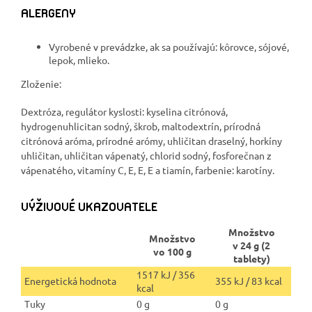
ALERGENY
Vyrobené v prevádzke, ak sa používajú: kôrovce, sójové,
lepok, mlieko.
Zloženie:
Dextróza, regulátor kyslosti: kyselina citrónová,
hydrogenuhlicitan sodný, škrob, maltodextrín, prírodná
citrónová aróma, prírodné arómy, uhličitan draselný, horkíny
uhličitan, uhličitan vápenatý, chlorid sodný, fosforečnan z
vápenatého, vitamíny C, E, E, E a tiamín, farbenie: karotíny.
VÝŽIVOVÉ UKAZOVATELE
Množstvo
Množstvo
v 24 g (2
vo 100 g
tablety)
1517 kJ / 356
Energetická hodnota
355 kJ / 83 kcal
kcal
Tuky
0 g
0 g