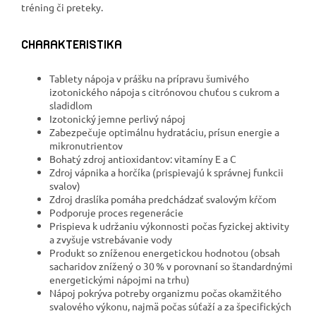
tréning či preteky.
CHARAKTERISTIKA
Tablety nápoja v prášku na prípravu šumivého
izotonického nápoja s citrónovou chuťou s cukrom a
sladidlom
Izotonický jemne perlivý nápoj
Zabezpečuje optimálnu hydratáciu, prísun energie a
mikronutrientov
Bohatý zdroj antioxidantov: vitamíny E a C
Zdroj vápnika a horčíka (prispievajú k správnej funkcii
svalov)
Zdroj draslíka pomáha predchádzať svalovým kŕčom
Podporuje proces regenerácie
Prispieva k udržaniu výkonnosti počas fyzickej aktivity
a zvyšuje vstrebávanie vody
Produkt so zníženou energetickou hodnotou (obsah
sacharidov znížený o 30 % v porovnaní so štandardnými
energetickými nápojmi na trhu)
Nápoj pokrýva potreby organizmu počas okamžitého
svalového výkonu, najmä počas súťaží a za špecifických