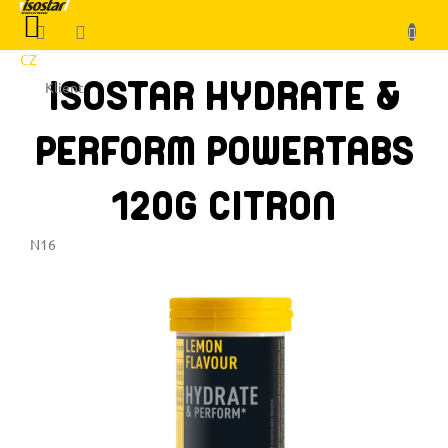
Prejsť
NÁKUPNÝ
na
KOŠÍK
obsah
CZ
ISOSTAR HYDRATE &
Klient
PERFORM POWERTABS
120G CITRON
N16