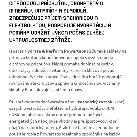
CITRÓNOVOU PRÍCHUŤOU, OBOHATENÝ O
MINERÁLY, VITAMÍNY A SLADIDLÁ,
ZABEZPEČUJE PRÍJEM SACHARIDOV A
ELEKTROLYTOV, PODPORUJE HYDRATÁCIU A
POMÁHA UDRŽAŤ VÝKON POČAS DLHŠEJ
VYTRVALOSTNEJ ZÁŤAŽE.
Isostar Hydrate & Perform Powertabs
sú šumivé tablety na
prípravu izotonického iónového nápoja s osviežujúcou
citrónovou príchuťou. Nápoj pomáha dopĺňať tekutiny,
elektrolyty a dôležité vitamíny, ktoré sú kľúčové počas
dlhodobej fyzickej záťaže. Sodík, draslík a horčík podporujú
rovnováhu elektrolytov a správnu činnosť svalov, vitamíny
skupiny B prispievajú k zníženiu únavy.
Pri správnom riedení vytvára nápoj
izotonický roztok
, ktorý
sa rýchlo vstrebáva a efektívne hydratuje. Vďaka o 30 %
nižšiemu obsahu cukrov oproti priemeru bežných
energetických nápojov je vhodný aj pre športovcov, ktorí
dbajú na kalorický príjem. Praktické balenie a jednoduché
použitie robia z Powertabs ideálneho spoločníka na každý