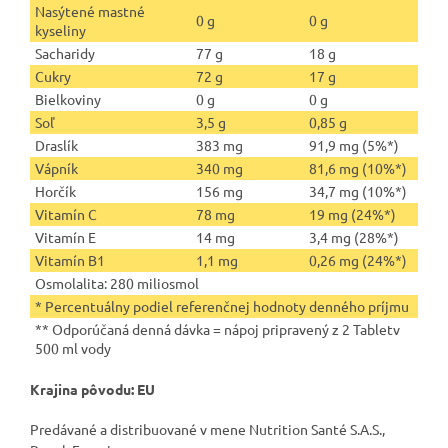
Nasýtené mastné
0 g
0 g
kyseliny
Sacharidy
77 g
18 g
Cukry
72 g
17 g
Bielkoviny
0 g
0 g
Soľ
3,5 g
0,85 g
Draslík
383 mg
91,9 mg (5%*)
Vápník
340 mg
81,6 mg (10%*)
Horčík
156 mg
34,7 mg (10%*)
Vitamín C
78 mg
19 mg (24%*)
Vitamín E
14 mg
3,4 mg (28%*)
Vitamín B1
1,1 mg
0,26 mg (24%*)
Osmolalita: 280 miliosmol
* Percentuálny podiel referenčnej hodnoty denného príjmu
** Odporúčaná denná dávka = nápoj pripravený z 2 Tabletv
500 ml vody
Krajina pôvodu: EU
Predávané a distribuované v mene Nutrition Santé S.A.S.,