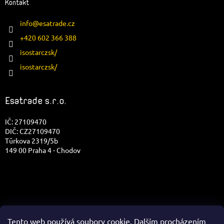
Kontakt
info
@
esatrade.cz
+420 602 366 388
isostarczsk/
isostarczsk/
Esatrade s.r.o.
IČ: 27109470
DIČ: CZ27109470
Türkova 2319/5b
149 00 Praha 4 - Chodov
Tento web používá soubory cookie. Dalším procházením