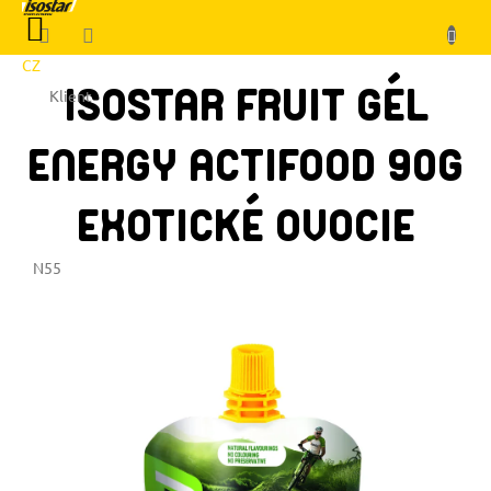
Prejsť
NÁKUPNÝ
na
KOŠÍK
obsah
CZ
ISOSTAR FRUIT GÉL
Klient
ENERGY ACTIFOOD 90G
EXOTICKÉ OVOCIE
N55