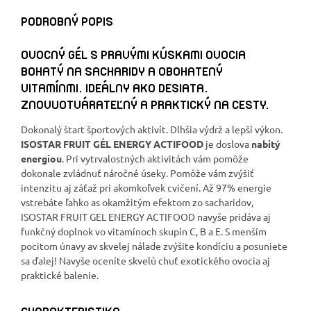
PODROBNÝ POPIS
OVOCNÝ GÉL S PRAVÝMI KÚSKAMI OVOCIA
BOHATÝ NA SACHARIDY A OBOHATENÝ
VITAMÍNMI. IDEÁLNY AKO DESIATA.
ZNOVUOTVÁRATEĽNÝ A PRAKTICKÝ NA CESTY.
Dokonalý štart športových aktivít. Dlhšia výdrž a lepší výkon.
ISOSTAR FRUIT GÉL ENERGY ACTIFOOD
je doslova
nabitý
energiou
. Pri vytrvalostných aktivitách vám pomôže
dokonale zvládnuť náročné úseky. Pomôže vám zvýšiť
intenzitu aj záťaž pri akomkoľvek cvičení. Až 97% energie
vstrebáte ľahko as okamžitým efektom zo sacharidov,
ISOSTAR FRUIT GEL ENERGY ACTIFOOD navyše pridáva aj
funkčný doplnok vo vitamínoch skupín C, B a E. S menším
pocitom únavy av skvelej nálade zvýšite kondíciu a posuniete
sa ďalej! Navyše oceníte skvelú chuť exotického ovocia aj
praktické balenie.