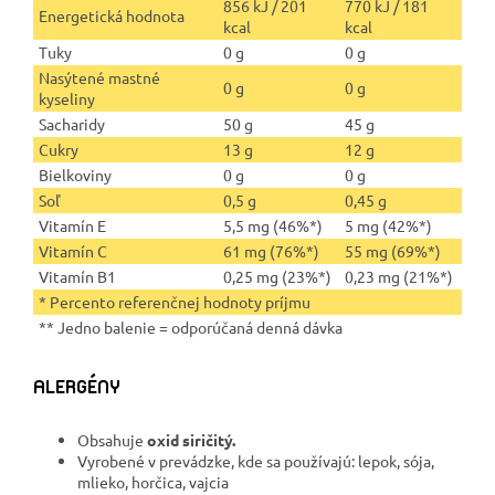
856 kJ / 201
770 kJ / 181
Energetická hodnota
kcal
kcal
Tuky
0 g
0 g
Nasýtené mastné
0 g
0 g
kyseliny
Sacharidy
50 g
45 g
Cukry
13 g
12 g
Bielkoviny
0 g
0 g
Soľ
0,5 g
0,45 g
Vitamín E
5,5 mg (46%*)
5 mg (42%*)
Vitamín C
61 mg (76%*)
55 mg (69%*)
Vitamín B1
0,25 mg (23%*)
0,23 mg (21%*)
* Percento referenčnej hodnoty príjmu
** Jedno balenie = odporúčaná denná dávka
ALERGÉNY
Obsahuje
oxid siričitý.
Vyrobené v prevádzke, kde sa používajú: lepok, sója,
mlieko, horčica, vajcia