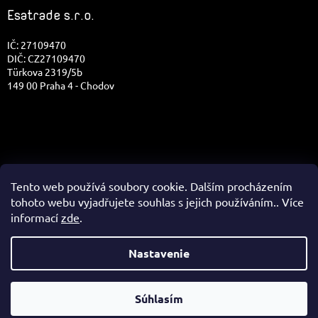
Esatrade s.r.o.
IČ: 27109470
DIČ: CZ27109470
Türkova 2319/5b
149 00 Praha 4 - Chodov
Tento web používá soubory cookie. Dalším procházením
tohoto webu vyjadřujete souhlas s jejich používáním.. Více
informací
zde
.
✉
Nastavenie
Vytvoril Shoptet
Správa e-shopu
☎
Súhlasím
Copyright 2026
Isostar.sk
. Všetky práva vyhradené.