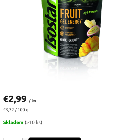
€2,99
/ ks
Jednotková
€3,32 / 100 g
cena:
Skladem
(>10 ks)