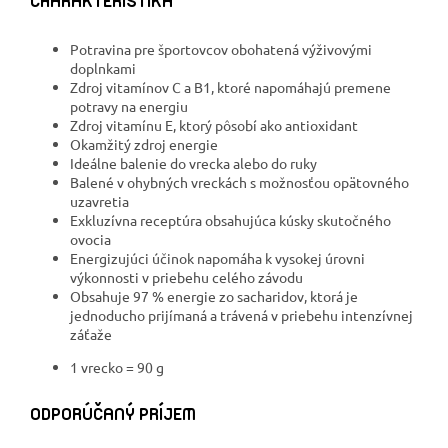
CHARAKTERISTIKA
Potravina pre športovcov obohatená výživovými
doplnkami
Zdroj vitamínov C a B1, ktoré napomáhajú premene
potravy na energiu
Zdroj vitamínu E, ktorý pôsobí ako antioxidant
Okamžitý zdroj energie
Ideálne balenie do vrecka alebo do ruky
Balené v ohybných vreckách s možnosťou opätovného
uzavretia
Exkluzívna receptúra ​​obsahujúca kúsky skutočného
ovocia
Energizujúci účinok napomáha k vysokej úrovni
výkonnosti v priebehu celého závodu
Obsahuje 97 % energie zo sacharidov, ktorá je
jednoducho prijímaná a trávená v priebehu intenzívnej
záťaže
1 vrecko = 90 g
ODPORÚČANÝ PRÍJEM