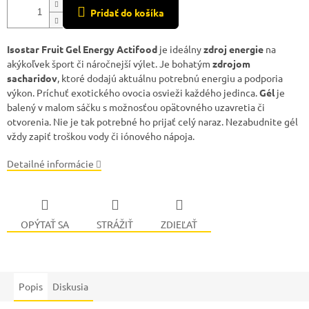
Pridať do košíka
Isostar Fruit Gel Energy Actifood
je ideálny
zdroj energie
na
akýkoľvek šport či náročnejší výlet. Je bohatým
zdrojom
sacharidov
, ktoré dodajú aktuálnu potrebnú energiu a podporia
výkon. Príchuť exotického ovocia osvieži každého jedinca.
Gél
je
balený v malom sáčku s možnosťou opätovného uzavretia či
otvorenia. Nie je tak potrebné ho prijať celý naraz. Nezabudnite gél
vždy zapiť troškou vody či iónového nápoja.
Detailné informácie
OPÝTAŤ SA
STRÁŽIŤ
ZDIEĽAŤ
Popis
Diskusia