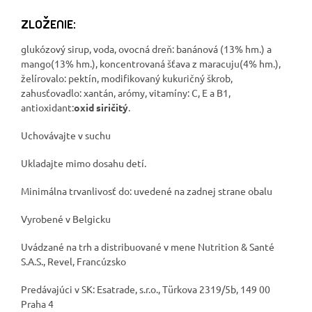
ZLOŽENIE:
glukózový sirup, voda, ovocná dreň: banánová (13% hm.) a
mango(13% hm.), koncentrovaná šťava z maracuju(4% hm.),
želírovalo: pektín, modifikovaný kukuričný škrob,
zahusťovadlo: xantán, arómy, vitamíny: C, E a B
1
,
antioxidant:
oxid siričitý
.
Uchovávajte v suchu
Ukladajte mimo dosahu detí.
Minimálna trvanlivosť do: uvedené na zadnej strane obalu
Vyrobené v Belgicku
Uvádzané na trh a distribuované v mene Nutrition & Santé
S.A.S., Revel, Francúzsko
Predávajúci v SK: Esatrade, s.r.o., Türkova 2319/5b, 149 00
Praha 4