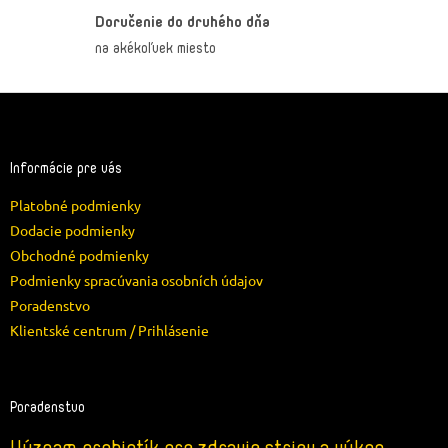
Doručenie do druhého dňa
na akékoľvek miesto
Z
á
p
ä
Informácie pre vás
t
Platobné podmienky
i
e
Dodacie podmienky
Obchodné podmienky
Podmienky spracúvania osobních údajov
Poradenstvo
Klientské centrum / Prihlásenie
Poradenstvo