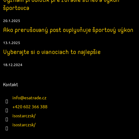
Význam probiotík pre zdravie striev a výkon
športovca
20.1.2025
Ako prerušovaný post ovplyvňuje športový výkon
13.1.2025
Vyberajte si o vianociach to najlepšie
18.12.2024
Kontakt
info
@
esatrade.cz
+420 602 366 388
isostarczsk/
isostarczsk/