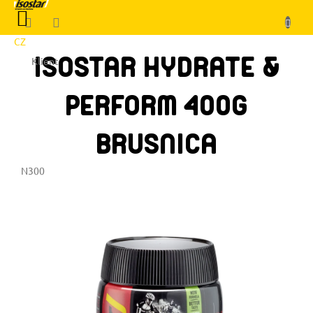
Prejsť
NÁKUPNÝ
na
KOŠÍK
obsah
CZ
ISOSTAR HYDRATE &
Klient
PERFORM 400G
BRUSNICA
N300