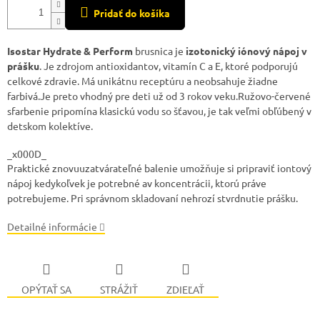
Pridať do košíka
Isostar Hydrate & Perform
brusnica je
izotonický iónový nápoj v
prášku
. Je zdrojom antioxidantov, vitamín C a E, ktoré podporujú
celkové zdravie. Má unikátnu receptúru a neobsahuje žiadne
farbivá.Je preto vhodný pre deti už od 3 rokov veku.Ružovo-červené
sfarbenie pripomína klasickú vodu so šťavou, je tak veľmi obľúbený v
detskom kolektíve.
_x000D_
Praktické znovuuzatvárateľné balenie umožňuje si pripraviť iontový
nápoj kedykoľvek je potrebné av koncentrácii, ktorú práve
potrebujeme. Pri správnom skladovaní nehrozí stvrdnutie prášku.
Detailné informácie
OPÝTAŤ SA
STRÁŽIŤ
ZDIEĽAŤ