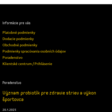
Z
á
p
ä
Informácie pre vás
t
Platobné podmienky
i
e
Dodacie podmienky
Obchodné podmienky
Podmienky spracúvania osobních údajov
Poradenstvo
Klientské centrum / Prihlásenie
Poradenstvo
Význam probiotík pre zdravie striev a výkon
športovca
20.1.2025