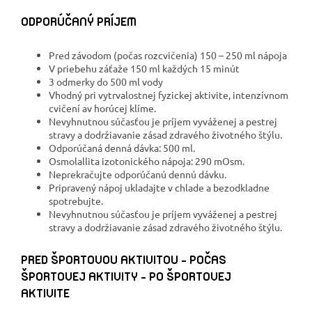
ODPORÚČANÝ PRÍJEM
Pred závodom (počas rozcvičenia) 150 – 250 ml nápoja
V priebehu záťaže 150 ml každých 15 minút
3 odmerky do 500 ml vody
Vhodný pri vytrvalostnej fyzickej aktivite, intenzívnom
cvičení av horúcej klíme.
Nevyhnutnou súčasťou je príjem vyváženej a pestrej
stravy a dodržiavanie zásad zdravého životného štýlu.
Odporúčaná denná dávka: 500 ml.
Osmolallita izotonického nápoja: 290 mOsm.
Neprekračujte odporúčanú dennú dávku.
Pripravený nápoj ukladajte v chlade a bezodkladne
spotrebujte.
Nevyhnutnou súčasťou je príjem vyváženej a pestrej
stravy a dodržiavanie zásad zdravého životného štýlu.
PRED ŠPORTOVOU AKTIVITOU - POČAS
ŠPORTOVEJ AKTIVITY - PO ŠPORTOVEJ
AKTIVITE