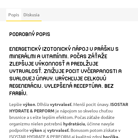
Popis
Diskusia
PODROBNÝ POPIS
ENERGETICKÝ IZOTONICKÝ NÁPOJ V PRÁŠKU S
MINERÁLMI A VITAMÍNMI. POČAS ZÁŤAŽE
ZLEPŠUJE VÝKONNOSŤ A PREDLŽUJE
VYTRVALOSŤ. ZNIŽUJE POCIT VYČERPANOSTI A
SVALOVEJ ÚNAVY. URÝCHĽUJE CELKOVÚ
REGENERÁCIU. VYLEPŠENÁ RECEPTÚRA. BEZ
FARBÍV.
Lepšie
výkon
. Dlhšia
vytrvalosť
. Menší pocit únavy.
ISOSTAR
HYDRATE & PERFORM
je nápojom so skvelou chuťou
brusnice a s ešte lepším efektom. Počas záťaže dodáte
organizmu nielen potrebnú
hydratáciu
, účinne navyše
podporíte
výkon
aj
vytrvalosť
. Bonusom potom získate v
ISOSTAR HYDRATE & PERFORM aj kvalitný zdroj
horčíka,