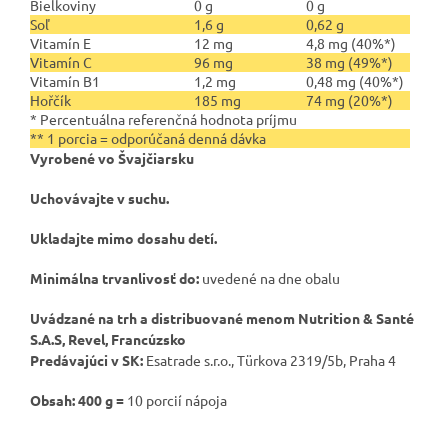
Bielkoviny
0 g
0 g
Soľ
1,6 g
0,62 g
Vitamín E
12 mg
4,8 mg (40%*)
Vitamín C
96 mg
38 mg (49%*)
Vitamín B1
1,2 mg
0,48 mg (40%*)
Hořčík
185 mg
74 mg (20%*)
* Percentuálna referenčná hodnota príjmu
** 1 porcia = odporúčaná denná dávka
Vyrobené vo Švajčiarsku
Uchovávajte v suchu.
Ukladajte mimo dosahu detí.
Minimálna trvanlivosť do:
uvedené na dne obalu
Uvádzané na trh a distribuované menom Nutrition & Santé
S.A.S, Revel, Francúzsko
Predávajúci v SK:
Esatrade s.r.o., Türkova 2319/5b, Praha 4
Obsah: 400 g =
10 porcií nápoja