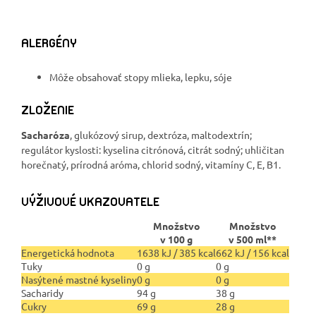
ALERGÉNY
Môže obsahovať stopy mlieka, lepku, sóje
ZLOŽENIE
Sacharóza
, glukózový sirup, dextróza, maltodextrín;
regulátor kyslosti: kyselina citrónová, citrát sodný; uhličitan
horečnatý, prírodná aróma, chlorid sodný, vitamíny C, E, B1.
VÝŽIVOVÉ UKAZOVATELE
Množstvo
Množstvo
v 100 g
v 500 ml**
Energetická hodnota
1638 kJ / 385 kcal
662 kJ / 156 kcal
Tuky
0 g
0 g
Nasýtené mastné kyseliny
0 g
0 g
Sacharidy
94 g
38 g
Cukry
69 g
28 g