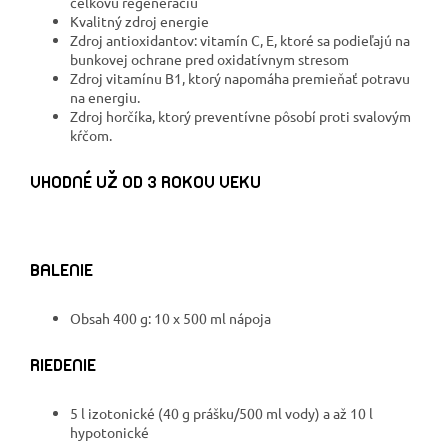
celkovú regeneráciu
Kvalitný zdroj energie
Zdroj antioxidantov: vitamín C, E, ktoré sa podieľajú na
bunkovej ochrane pred oxidatívnym stresom
Zdroj vitamínu B1, ktorý napomáha premieňať potravu
na energiu.
Zdroj horčíka, ktorý preventívne pôsobí proti svalovým
kŕčom.
VHODNÉ UŽ OD 3 ROKOV VEKU
BALENIE
Obsah 400 g: 10 x 500 ml nápoja
RIEDENIE
5 l izotonické (40 g prášku/500 ml vody) a až 10 l
hypotonické