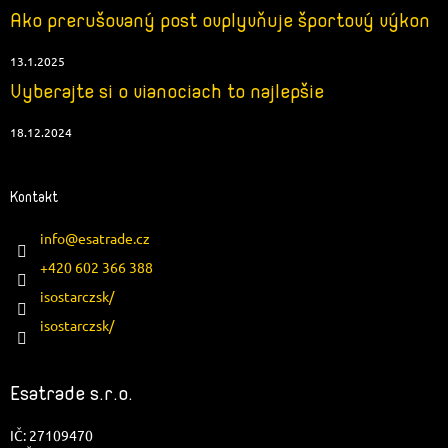
Ako prerušovaný post ovplyvňuje športový výkon
13.1.2025
Vyberajte si o vianociach to najlepšie
18.12.2024
Kontakt
info
@
esatrade.cz
+420 602 366 388
isostarczsk/
isostarczsk/
Esatrade s.r.o.
IČ: 27109470