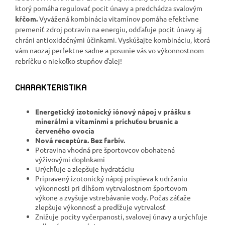
ktorý pomáha regulovať pocit únavy a predchádza svalovým
kŕčom.
Vyvážená kombinácia vitamínov pomáha efektívne
premeniť zdroj potravín na energiu, odďaľuje pocit únavy aj
chráni antioxidačnými účinkami. Vyskúšajte kombináciu, ktorá
vám naozaj perfektne sadne a posunie vás vo výkonnostnom
rebríčku o niekoľko stupňov ďalej!
CHARAKTERISTIKA
Energetický izotonický iónový nápoj v prášku s
minerálmi a vitamínmi s príchuťou brusníc a
červeného ovocia
Nová receptúra. Bez farbív.
Potravina vhodná pre športovcov obohatená
výživovými doplnkami
Urýchľuje a zlepšuje hydratáciu
Pripravený izotonický nápoj prispieva k udržaniu
výkonnosti pri dlhšom vytrvalostnom športovom
výkone a zvyšuje vstrebávanie vody. Počas záťaže
zlepšuje výkonnosť a predlžuje vytrvalosť
Znižuje pocity vyčerpanosti, svalovej únavy a urýchľuje