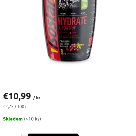
€10,99
/ ks
Jednotková
€2,75 / 100 g
cena:
Skladem
(>10 ks)