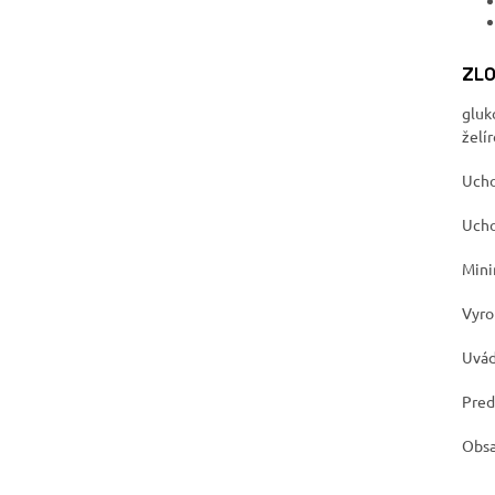
ZLO
gluk
želí
Ucho
Ucho
Mini
Vyro
Uvád
Pred
Obsa