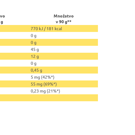
vo
Množstvo
 g
v 90 g**
770 kJ / 181 kcal
0 g
0 g
45 g
12 g
0 g
0,45 g
5 mg (42%*)
55 mg (69%*)
0,23 mg (21%*)