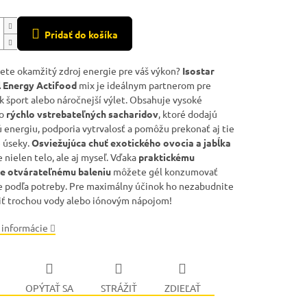
Pridať do košíka
ete okamžitý zdroj energie pre váš výkon?
Isostar
l Energy Actifood
mix je ideálnym partnerom pre
k šport alebo náročnejší výlet. Obsahuje vysoké
vo
rýchlo vstrebateľných sacharidov
, ktoré dodajú
 energiu, podporia vytrvalosť a pomôžu prekonať aj tie
e úseky.
Osviežujúca chuť exotického ovocia a jabĺka
 nielen telo, ale aj myseľ. Vďaka
praktickému
e otvárateľnému baleniu
môžete gél konzumovať
 podľa potreby. Pre maximálny účinok ho nezabudnite
iť trochou vody alebo iónovým nápojom!
 informácie
OPÝTAŤ SA
STRÁŽIŤ
ZDIEĽAŤ