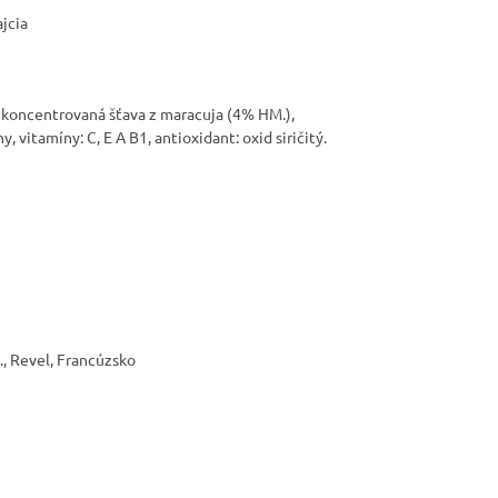
ajcia
 koncentrovaná šťava z maracuja (4% HM.),
 vitamíny: C, E A B1, antioxidant: oxid siričitý.
., Revel, Francúzsko