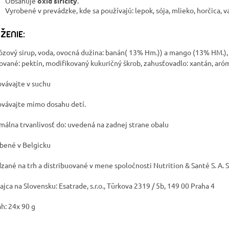
Obsahuje
oxid siričitý
.
Vyrobené v prevádzke, kde sa používajú: lepok, sója, mlieko, horčica, v
ŽENIE:
ózový sirup, voda, ovocná dužina: banán( 13% Hm.)) a mango (13% HM.),
rované: pektín, modifikovaný kukuričný škrob, zahusťovadlo: xantán, arómy,
vávajte v suchu
vávajte mimo dosahu detí.
málna trvanlivosť do: uvedená na zadnej strane obalu
bené v Belgicku
zané na trh a distribuované v mene spoločnosti Nutrition & Santé S. A. S
ajca na Slovensku: Esatrade, s.r.o., Türkova 2319 / 5b, 149 00 Praha 4
h: 24x 90 g