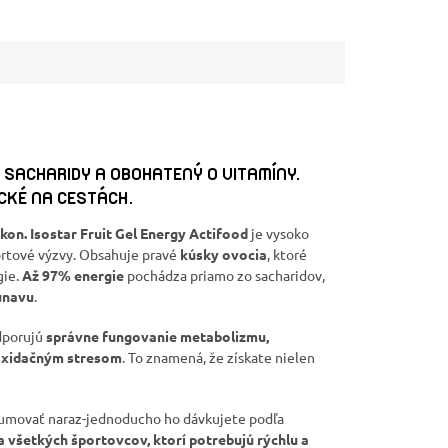
SACHARIDY A OBOHATENÝ O VITAMÍNY.
CKÉ NA CESTÁCH.
ýkon. Isostar Fruit Gel Energy Actifood
je vysoko
ortové výzvy. Obsahuje pravé
kúsky ovocia
, ktoré
gie.
Až 97% energie
pochádza priamo zo sacharidov,
únavu
.
odporujú
správne fungovanie metabolizmu,
 oxidačným stresom
. To znamená, že získate nielen
umovať naraz-jednoducho ho dávkujete podľa
 a všetkých športovcov, ktorí potrebujú rýchlu a