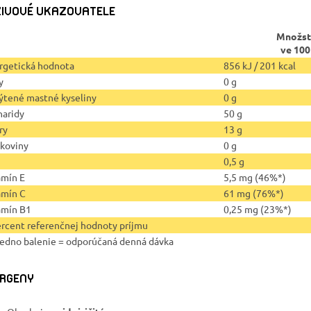
IVOVÉ UKAZOVATELE
Množst
ve 100
rgetická hodnota
856 kJ / 201 kcal
y
0 g
ýtené mastné kyseliny
0 g
haridy
50 g
ry
13 g
lkoviny
0 g
0,5 g
amín E
5,5 mg (46%*)
amín C
61 mg (76%*)
amín B1
0,25 mg (23%*)
ercent referenčnej hodnoty príjmu
Jedno balenie = odporúčaná denná dávka
RGENY