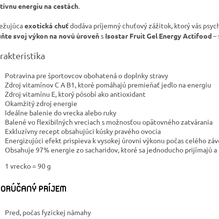
tívnu energiu na cestách
.
ežujúca
exotická chuť
dodáva príjemný chuťový zážitok, ktorý vás psyc
ňte svoj výkon na novú úroveň
s
Isostar Fruit Gel Energy Actifood
– 
rakteristika
Potravina pre športovcov obohatená o doplnky stravy
Zdroj vitamínov C A B1, ktoré pomáhajú premieňať jedlo na energiu
Zdroj vitamínu E, ktorý pôsobí ako antioxidant
Okamžitý zdroj energie
Ideálne balenie do vrecka alebo ruky
Balené vo flexibilných vreciach s možnosťou opätovného zatvárania
Exkluzívny recept obsahujúci kúsky pravého ovocia
Energizujúci efekt prispieva k vysokej úrovni výkonu počas celého zá
Obsahuje 97% energie zo sacharidov, ktoré sa jednoducho prijímajú a 
1 vrecko = 90 g
ORÚČANÝ PRÍJEM
Pred, počas fyzickej námahy