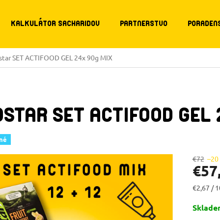
KALKULÁTOR SACHARIDOV
PARTNERSTVO
PORADEN
ostar SET ACTIFOOD GEL 24x 90g MIX
OSTAR SET ACTIFOOD GEL 
né
€72
–20
€57
Jednotk
€2,67 / 1
cena:
Sklad