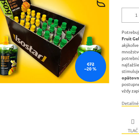
Potrebuj
Fruit Ge
akýkoľve
množst
potrebnú
€72
najťažši
–20 %
stimuluje
opätovn
postupne
vždy zap
Detailné
TLAČ