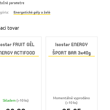
točné parametre
gória
:
Energetické gély a želé
iaci tovar
sostar FRUIT GÉL
Isostar ENERGY
NERGY ACTIFOOD
ŠPORT BAR 3x40g
90g JABLKO
BANÁN a CEREÁLIE
Momentálně vyprodáno
Skladem
(>10 ks)
(>10 ks)