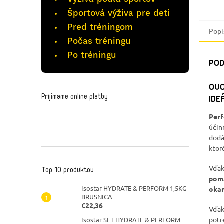
Športová výživa pre deti
Pred tréningom
Popi
Počas tréningu
Po tréningu
POD
OVO
Prijímame online platby
IDE
Perf
účin
dodá
ktor
Vďak
Top 10 produktov
pomá
Isostar HYDRATE & PERFORM 1,5KG
okam
BRUSNICA
€22,36
Vďa
potr
Isostar SET HYDRATE & PERFORM