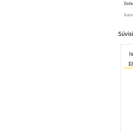
Doda
Kate
Súvis
I
E