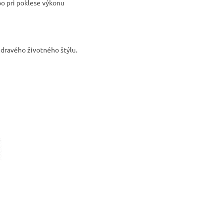
bo pri poklese výkonu
zdravého životného štýlu.