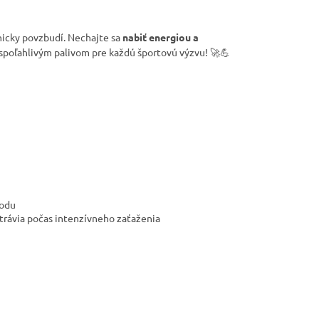
hicky povzbudí. Nechajte sa
nabiť energiou a
spoľahlivým palivom pre každú športovú výzvu! 🚀💪
vodu
trávia počas intenzívneho zaťaženia