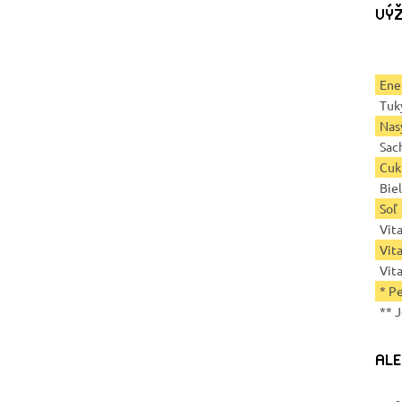
VÝŽ
Ene
Tuk
Nas
Sac
Cuk
Bie
Soľ
Vit
Vit
Vit
* P
** 
ALE