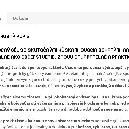
s
Diskusia
ROBNÝ POPIS
CNÝ GÉL SO SKUTOČNÝMI KÚSKAMI OVOCIA BOHATÝMI NA 
ÁLNE AKO OBČERSTVENIE. ZNOVU OTVÁRATEĽNÉ A PRAKTI
ektný štart do športových aktivít
.
Viac energie, dlhšia výdrž, lepší v
ný energetický gél, ktorý vám pomôže zvládnuť aj tie najnáročnejšie šp
vajú nielen vynikajúcu chuť, ale aj prírodné cukry pre rýchly prísun ener
é sa
okamžite
vstrebávajú, účinne
zvyšujú výkon a pomáhajú oddialiť 
a špeciálnemu zloženiu je gél
obohatený o vitamíny C, B a E
, ktoré p
hajú bojovať proti vyčerpaniu a prispievajú k ochrane buniek pred
žitú energiu
, ale aj posilníte svoju
dlhodobú odolnosť a regeneráciu
.
ka
praktickému baleniu s znovu otváracím viečkom
nemusíte gél konz
eby. Vďaka tomu je ideálnym doplnkom pre
bežcov, cyklistov, turistov