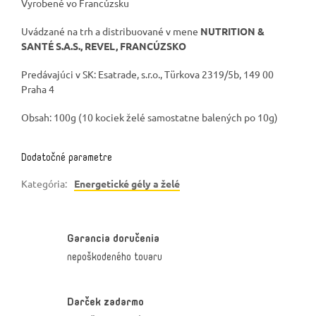
Vyrobené vo Francúzsku
Uvádzané na trh a distribuované v mene
NUTRITION &
SANTÉ S.A.S., REVEL, FRANCÚZSKO
Predávajúci v SK: Esatrade, s.r.o., Türkova 2319/5b, 149 00
Praha 4
Obsah: 100g (10 kociek želé samostatne balených po 10g)
Dodatočné parametre
Kategória
:
Energetické gély a želé
Garancia doručenia
nepoškodeného tovaru
Darček zadarmo