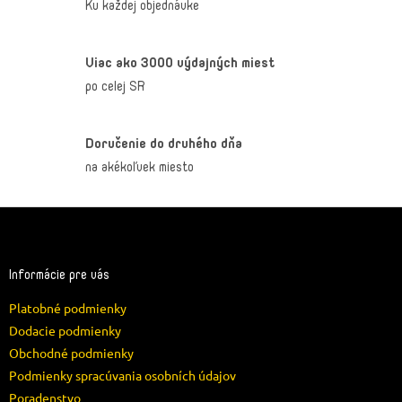
Ku každej objednávke
Viac ako 3000 výdajných miest
po celej SR
Doručenie do druhého dňa
na akékoľvek miesto
Z
á
p
ä
Informácie pre vás
t
Platobné podmienky
i
e
Dodacie podmienky
Obchodné podmienky
Podmienky spracúvania osobních údajov
Poradenstvo