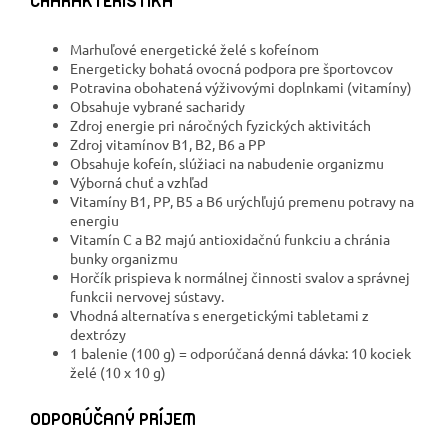
CHARAKTERISTIKA
Marhuľové energetické želé s kofeínom
Energeticky bohatá ovocná podpora pre športovcov
Potravina obohatená výživovými doplnkami (vitamíny)
Obsahuje vybrané sacharidy
Zdroj energie pri náročných fyzických aktivitách
Zdroj vitamínov B1, B2, B6 a PP
Obsahuje kofeín, slúžiaci na nabudenie organizmu
Výborná chuť a vzhľad
Vitamíny B1, PP, B5 a B6 urýchľujú premenu potravy na
energiu
Vitamín C a B2 majú antioxidačnú funkciu a chránia
bunky organizmu
Horčík prispieva k normálnej činnosti svalov a správnej
funkcii nervovej sústavy.
Vhodná alternatíva s energetickými tabletami z
dextrózy
1 balenie (100 g) = odporúčaná denná dávka: 10 kociek
želé (10 x 10 g)
ODPORÚČANÝ PRÍJEM