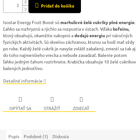
Pridať do košíka
Isostar Energy Fruit Boost sú
marhuľové želé cukríky plné energie
.
Ľahko sa rozhryznú a rýchlo sa rozpustia v ústach. Vďaka
kofeínu,
ktorý obsahujú, okamžite nakopnú a
dodajú energiu
pri náročných
fyzických aktivitách. Sú skvelou záchranou, ktorou sa hodí mať vždy
po ruke. Každý želé cukrík je navyše zvlášť zabalený, zmestí sa tak aj
do toho najmenšieho vrecka a nebude zavadzať. Balenie potom
ľahko jedným ťahom roztrhnete. Krabička obsahuje 10 želé cukríkov
balených jednotlivo.
Detailné informácie
OPÝTAŤ SA
STRÁŽIŤ
ZDIEĽAŤ
Popis
Podobné (1)
Diskusia