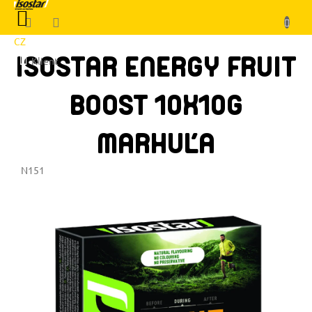
Prejsť
NÁKUPNÝ
na
KOŠÍK
obsah
CZ
ISOSTAR ENERGY FRUIT
Klient
BOOST 10X10G
MARHUĽA
N151