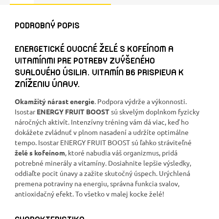
PODROBNÝ POPIS
ENERGETICKÉ OVOCNÉ ŽELÉ S KOFEÍNOM A
VITAMÍNMI PRE POTREBY ZVÝŠENÉHO
SVALOVÉHO ÚSILIA. VITAMÍN B6 PRISPIEVA K
ZNÍŽENIU ÚNAVY.
Okamžitý nárast energie
. Podpora výdrže a výkonnosti.
Isostar
ENERGY FRUIT BOOST
sú skvelým doplnkom fyzicky
náročných aktivít. Intenzívny tréning vám dá viac, keď ho
dokážete zvládnuť v plnom nasadení a udržíte optimálne
tempo. Isostar ENERGY FRUIT BOOST sú ľahko stráviteľné
želé s kofeínom
, ktoré nabudia váš organizmus, pridá
potrebné minerály a vitamíny. Dosiahnite lepšie výsledky,
oddiaľte pocit únavy a zažite skutočný úspech. Urýchlená
premena potraviny na energiu, správna funkcia svalov,
antioxidačný efekt. To všetko v malej kocke želé!