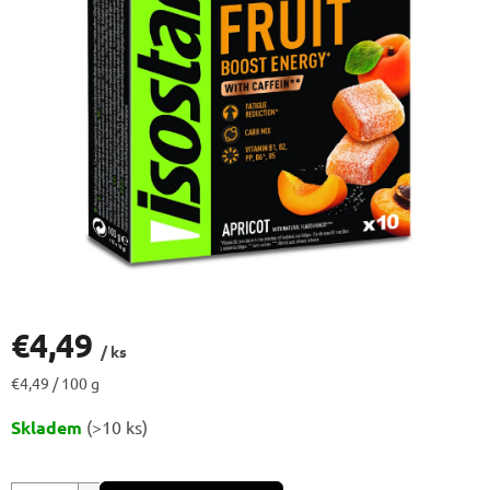
€4,49
/ ks
Jednotková
€4,49 / 100 g
cena:
Skladem
(>10 ks)