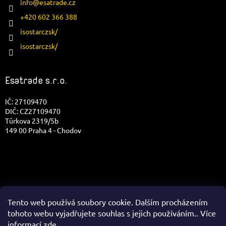
info
@
esatrade.cz
+420 602 366 388
isostarczsk/
isostarczsk/
Esatrade s.r.o.
IČ: 27109470
DIČ: CZ27109470
Türkova 2319/5b
149 00 Praha 4 - Chodov
Tento web používá soubory cookie. Dalším procházením
tohoto webu vyjadřujete souhlas s jejich používáním.. Více
informací
zde
.