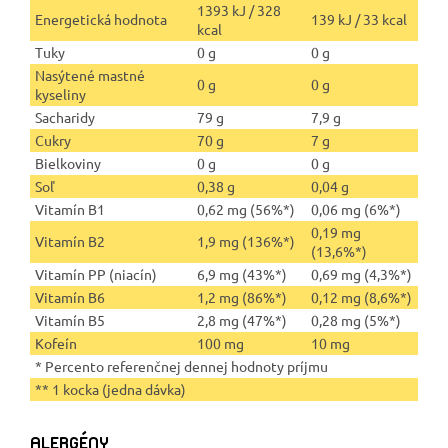
1393 kJ / 328
Energetická hodnota
139 kJ / 33 kcal
kcal
Tuky
0 g
0 g
Nasýtené mastné
0 g
0 g
kyseliny
Sacharidy
79 g
7,9 g
Cukry
70 g
7 g
Bielkoviny
0 g
0 g
Soľ
0,38 g
0,04 g
Vitamín B1
0,62 mg (56%*)
0,06 mg (6%*)
0,19 mg
Vitamín B2
1,9 mg (136%*)
(13,6%*)
Vitamín PP (niacín)
6,9 mg (43%*)
0,69 mg (4,3%*)
Vitamín B6
1,2 mg (86%*)
0,12 mg (8,6%*)
Vitamín B5
2,8 mg (47%*)
0,28 mg (5%*)
Kofeín
100 mg
10 mg
* Percento referenčnej dennej hodnoty príjmu
** 1 kocka (jedna dávka)
ALERGÉNY