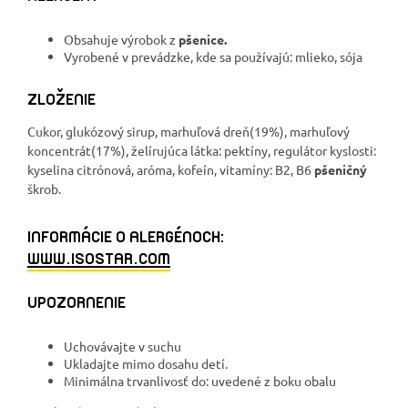
Obsahuje výrobok z
pšenice.
Vyrobené v prevádzke, kde sa používajú: mlieko, sója
ZLOŽENIE
Cukor, glukózový sirup, marhuľová dreň(19%), marhuľový
koncentrát(17%), želírujúca látka: pektíny, regulátor kyslosti:
kyselina citrónová, aróma, kofeín, vitamíny: B2, B6
pšeničný
škrob.
INFORMÁCIE O ALERGÉNOCH:
WWW.ISOSTAR.COM
UPOZORNENIE
Uchovávajte v suchu
Ukladajte mimo dosahu detí.
Minimálna trvanlivosť do: uvedené z boku obalu