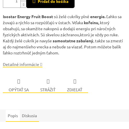
Pridať do košíka
Isostar Energy Fruit Boost
sú želé cukríky plné
energie.
Ľahko sa
žuvajú a rýchlo sa rozpúšťajú v ústach. Vďaka
kofeínu,
ktorý
obsahujú, sa okamžite nakopnú a dodajú energiu pri náročných
fyzických aktivitách. Sú skvelou záchranou,ktorú je vždy po ruke.
Každý želé cukrík je navyše
samostatne zabalený
, takže sa zmestí
aj do najmenšieho vrecka a nebude sa viazať. Potom môžete balík
ľahko roztrhnúť jedným ťahom.
Detailné informácie
OPÝTAŤ SA
STRÁŽIŤ
ZDIEĽAŤ
Popis
Diskusia