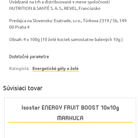
Uvádzané na trh a distribuované v mene spoločnosti
NUTRITION & SANTÉ S. A. S., REVEL, Francúzsko
Predajca na Slovensku: Esatrade, s.r.o., Türkova 2319 / 5b, 149
00 Praha 4
Obsah: 4 x 100g (10 želé kociek samostatne balených 10g )
Dodatočné parametre
Kategória
:
Energetické gély a želé
Súvisiaci tovar
Isostar ENERGY FRUIT BOOST 10x10g
MARHUĽA