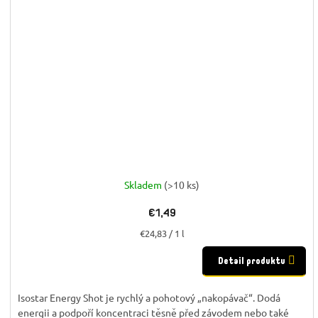
Skladem
(>10 ks)
€1,49
Jednotková
€24,83 / 1 l
cena:
Detail produktu
Isostar Energy Shot je rychlý a pohotový „nakopávač“. Dodá
energii a podpoří koncentraci těsně před závodem nebo také