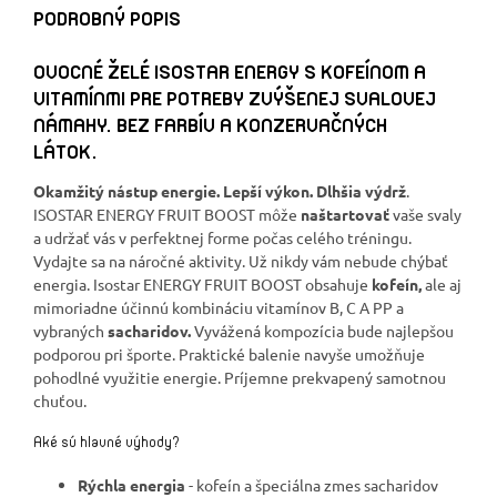
PODROBNÝ POPIS
OVOCNÉ ŽELÉ ISOSTAR ENERGY S KOFEÍNOM A
VITAMÍNMI PRE POTREBY ZVÝŠENEJ SVALOVEJ
NÁMAHY. BEZ FARBÍV A KONZERVAČNÝCH
LÁTOK.
Okamžitý nástup energie. Lepší výkon. Dlhšia výdrž
.
ISOSTAR ENERGY FRUIT BOOST môže
naštartovať
vaše svaly
a udržať vás v perfektnej forme počas celého tréningu.
Vydajte sa na náročné aktivity. Už nikdy vám nebude chýbať
energia. Isostar ENERGY FRUIT BOOST obsahuje
kofeín,
ale aj
mimoriadne účinnú kombináciu vitamínov B, C A PP a
vybraných
sacharidov.
Vyvážená kompozícia bude najlepšou
podporou pri športe. Praktické balenie navyše umožňuje
pohodlné využitie energie. Príjemne prekvapený samotnou
chuťou.
Aké sú hlavné výhody?
Rýchla energia
- kofeín a špeciálna zmes sacharidov