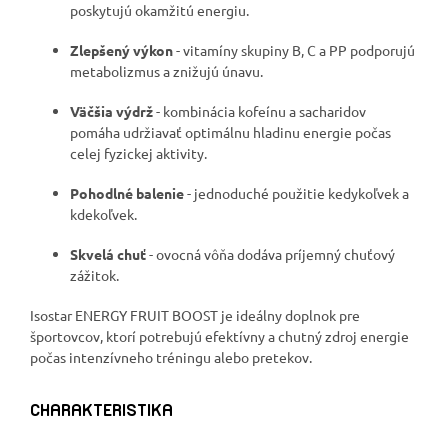
poskytujú okamžitú energiu.
Zlepšený výkon
- vitamíny skupiny B, C a PP podporujú
metabolizmus a znižujú únavu.
Väčšia výdrž
- kombinácia kofeínu a sacharidov
pomáha udržiavať optimálnu hladinu energie počas
celej fyzickej aktivity.
Pohodlné balenie
- jednoduché použitie kedykoľvek a
kdekoľvek.
Skvelá chuť
- ovocná vôňa dodáva príjemný chuťový
zážitok.
Isostar ENERGY FRUIT BOOST je ideálny doplnok pre
športovcov, ktorí potrebujú efektívny a chutný zdroj energie
počas intenzívneho tréningu alebo pretekov.
CHARAKTERISTIKA