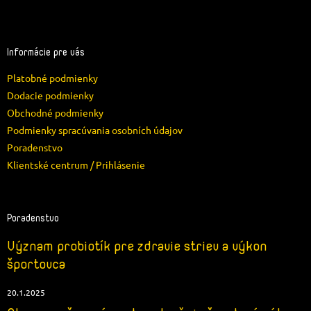
Z
á
p
ä
Informácie pre vás
t
Platobné podmienky
i
e
Dodacie podmienky
Obchodné podmienky
Podmienky spracúvania osobních údajov
Poradenstvo
Klientské centrum / Prihlásenie
Poradenstvo
Význam probiotík pre zdravie striev a výkon
športovca
20.1.2025