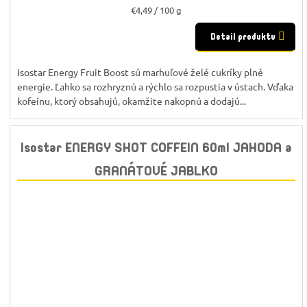
Jednotková
€4,49 / 100 g
cena:
Detail produktu
Isostar Energy Fruit Boost sú marhuľové želé cukríky plné
energie. Ľahko sa rozhryznú a rýchlo sa rozpustia v ústach. Vďaka
kofeínu, ktorý obsahujú, okamžite nakopnú a dodajú...
Isostar ENERGY SHOT COFFEIN 60ml JAHODA a
GRANÁTOVÉ JABLKO