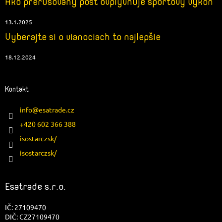
Ako prerušovaný post ovplyvňuje športový výkon
13.1.2025
Vyberajte si o vianociach to najlepšie
18.12.2024
Kontakt
info
@
esatrade.cz
+420 602 366 388
isostarczsk/
isostarczsk/
Esatrade s.r.o.
IČ: 27109470
DIČ: CZ27109470