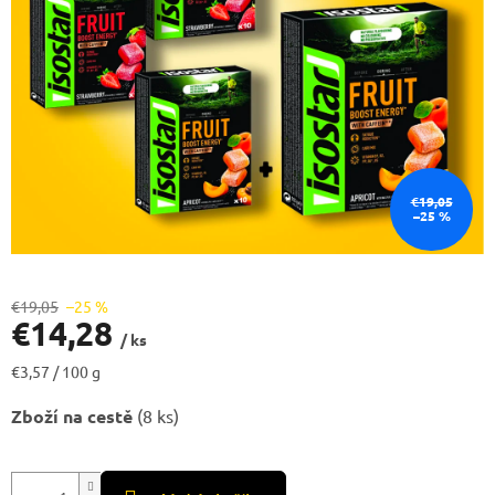
€19,05
–25 %
€19,05
–25 %
€14,28
/ ks
Jednotková
€3,57 / 100 g
cena:
Zboží na cestě
(8 ks)