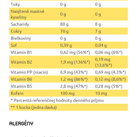
Tuky
0 g
0 g
Nasýtené mastné
0 g
0 g
kyseliny
Sacharidy
80 g
8 g
Cukry
70 g
7 g
Bielkoviny
0 g
0 g
Soľ
0,39 g
0,04 g
Vitamin B1
0,62 mg (56%*)
0,06 mg (6%*)
0,19 mg
Vitamin B2
1,9 mg (136%*)
(13,6%*)
Vitamin PP (niacin)
6,9 mg (43%*)
0,69 mg (4,3%*)
Vitamin B6
1,2 mg (86%*)
0,12 mg (8,6%*)
Vitamin B5
2,8 mg (47%*)
0,28 mg (5%*)
Kofein
100 mg
10 mg
* Percentá referenčnej hodnoty denného príjmu
** 1 kocka (jedna dávka)
ALERGÉNY