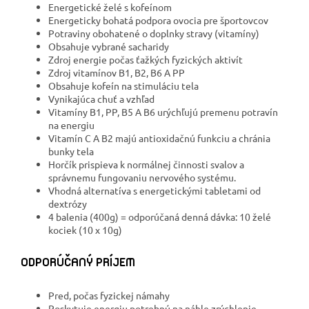
Energetické želé s kofeínom
Energeticky bohatá podpora ovocia pre športovcov
Potraviny obohatené o doplnky stravy (vitamíny)
Obsahuje vybrané sacharidy
Zdroj energie počas ťažkých fyzických aktivít
Zdroj vitamínov B1, B2, B6 A PP
Obsahuje kofeín na stimuláciu tela
Vynikajúca chuť a vzhľad
Vitamíny B1, PP, B5 A B6 urýchľujú premenu potravín
na energiu
Vitamín C A B2 majú antioxidačnú funkciu a chránia
bunky tela
Horčík prispieva k normálnej činnosti svalov a
správnemu fungovaniu nervového systému.
Vhodná alternatíva s energetickými tabletami od
dextrózy
4 balenia (400g) = odporúčaná denná dávka: 10 želé
kociek (10 x 10g)
ODPORÚČANÝ PRÍJEM
Pred, počas fyzickej námahy
Poskytuje energiu potrebnú na náhle zrýchlenie,