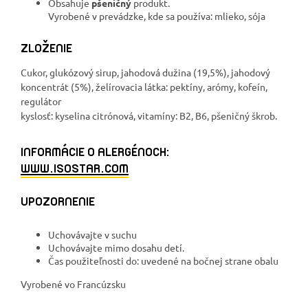
Obsahuje
pšeničný
produkt.
Vyrobené v prevádzke, kde sa používa: mlieko, sója
ZLOŽENIE
Cukor, glukózový sirup, jahodová dužina (19,5%), jahodový
koncentrát (5%), želírovacia látka: pektíny, arómy, kofeín,
regulátor
kyslosť: kyselina citrónová, vitamíny: B2, B6, pšeničný škrob.
INFORMÁCIE O ALERGÉNOCH:
WWW.ISOSTAR.COM
UPOZORNENIE
Uchovávajte v suchu
Uchovávajte mimo dosahu detí.
Čas použiteľnosti do: uvedené na bočnej strane obalu
Vyrobené vo Francúzsku