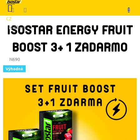
Prejsť
NÁKUPNÝ
na
KOŠÍK
obsah
CZ
ISOSTAR ENERGY FRUIT
Klient
BOOST 3+ 1 ZADARMO
N690
Výhodné