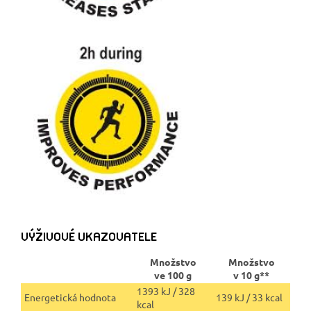
VÝŽIVOVÉ UKAZOVATELE
Množstvo
Množstvo
ve 100 g
v 10 g**
1393 kJ / 328
Energetická hodnota
139 kJ / 33 kcal
kcal