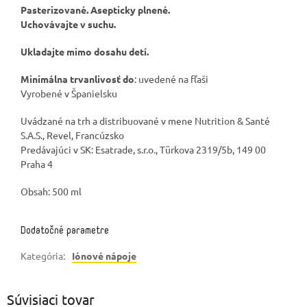
Pasterizované. Asepticky plnené.
Uchovávajte v suchu.
Ukladajte mimo dosahu detí.
Minimálna trvanlivosť do
: uvedené na fľaši
Vyrobené v Španielsku
Uvádzané na trh a distribuované v mene Nutrition & Santé
S.A.S., Revel, Francúzsko
Predávajúci v SK: Esatrade, s.r.o., Türkova 2319/5b, 149 00
Praha 4
Obsah: 500 ml
Dodatočné parametre
Kategória
:
Iónové nápoje
Súvisiaci tovar