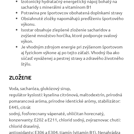
Izotonický hydratačný energetický nápoj bohatý na
sacharidy s minerálmi a vitamínom B1
Potravina pre športovcov obohatená doplnkami stravy
Obsiahnuté zložky napomáhajú predĺženiu športového
výkonu.
Isostar obsahuje zlepšené zloženie sacharidov a
zvýšené množstvo horčíka, ktoré podporuje svalový
výkon.
Je vhodným zdrojom energie pri zvýšenom športovom
aj fyzickom výkone aj po tejto záťaži. Vhodný iba ako
súčasť vyváženej a pestrej stravy a zdravého životného
štýlu.
ZLOŽENIE
Voda, sacharóza, glukózový sirup,
regulátor kyslosti: kyselina citrónová, maltodextrín, prírodná
pomarancová aróma, prírodne identické arómy, stabilizátor:
E445, citrát
sodný, fosforecnany vápenaté, uhličitan horecnatý,
konzervanty: E202 a E211, chlorid sodný, zvýraznovac chuti:
chlorid draselný,
antioxidanty: E306 a E304, tiamín (vitamín B1). Nenahrádza