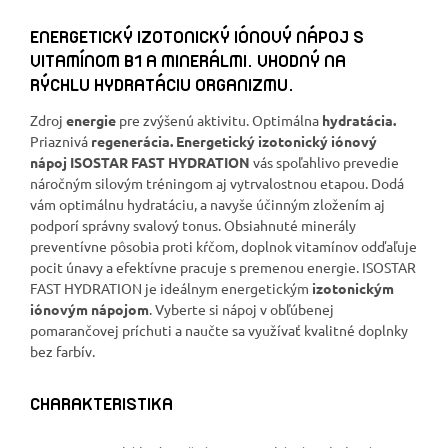
ENERGETICKÝ IZOTONICKÝ IÓNOVÝ NÁPOJ S
VITAMÍNOM B1 A MINERÁLMI. VHODNÝ NA
RÝCHLU HYDRATÁCIU ORGANIZMU.
Zdroj
energie
pre zvýšenú aktivitu. Optimálna
hydratácia.
Priaznivá
regenerácia.
Energetický izotonický iónový
nápoj ISOSTAR FAST HYDRATION
vás spoľahlivo prevedie
náročným silovým tréningom aj vytrvalostnou etapou. Dodá
vám optimálnu hydratáciu, a navyše účinným zložením aj
podporí správny svalový tonus. Obsiahnuté minerály
preventívne pôsobia proti kŕčom, doplnok vitamínov odďaľuje
pocit únavy a efektívne pracuje s premenou energie. ISOSTAR
FAST HYDRATION je ideálnym energetickým
izotonickým
iónovým nápojom
. Vyberte si nápoj v obľúbenej
pomarančovej príchuti a naučte sa využívať kvalitné doplnky
bez farbív.
CHARAKTERISTIKA