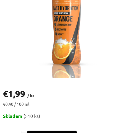
€1,99
/ ks
Jednotková
€0,40 / 100 ml
cena:
Skladem
(>10 ks)