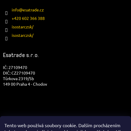
info
@
esatrade.cz
+420 602 366 388
isostarczsk/
isostarczsk/
Esatrade s.r.o.
IČ: 27109470
DIČ: CZ27109470
Türkova 2319/5b
149 00 Praha 4 - Chodov
Tento web používá soubory cookie. Dalším procházením