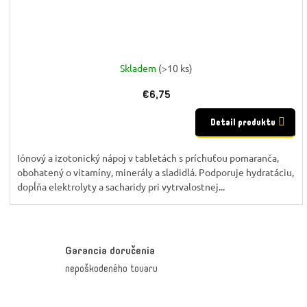
Skladem
(>10 ks)
€6,75
Detail produktu
Iónový a izotonický nápoj v tabletách s príchuťou pomaranča,
obohatený o vitamíny, minerály a sladidlá. Podporuje hydratáciu,
dopĺňa elektrolyty a sacharidy pri vytrvalostnej...
Garancia doručenia
nepoškodeného tovaru