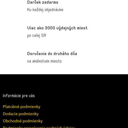
Darček zadarmo
Ku každej objednávke
Viac ako 3000 výdajných miest
po celej SR
Doručenie do druhého dňa
na akékoľvek miesto
Z
á
p
ä
Informácie pre vás
t
Platobné podmienky
i
e
Dodacie podmienky
Obchodné podmienky
Podmienky spracúvania osobních údajov