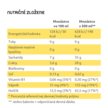
NUTRIČNÉ ​​ZLOŽENIE
Množstvo
Množstvo
ve 100 ml
v 500 ml**
126 kJ / 30
628 kJ / 148
Energetická hodnota
kcal
kcal
Tuky
0 g
0 g
Nasýtené mastné
0 g
0 g
kyseliny
Sacharidy
7 g
35 g
Cukry
5,6 g
28 g
Bielkoviny
0 g
0 g
Soľ
0,13 g
0,62 g
Vitamín B1
0,06 mg (5%*)
0,30 mg (27%*)
Vápník
31 mg (4%*)
155 mg (19%*)
Hořčík
12,5 mg (3%*)
62,5 mg (17%*)
* Percentá referenčnej dennej hodnoty príjmu
** Jedno balenie = odporúčaná denná dávka