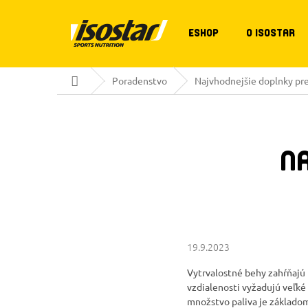
Prejsť
na
obsah
ESHOP
O ISOSTAR
Domov
Poradenstvo
Najvhodnejšie doplnky pre
N
19.9.2023
Vytrvalostné behy zahŕňajú 
vzdialenosti vyžadujú veľké
množstvo paliva je základom