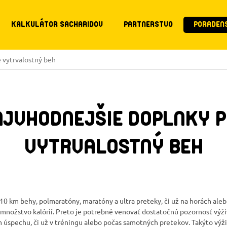
KALKULÁTOR SACHARIDOV
PARTNERSTVO
PORADEN
 vytrvalostný beh
AJVHODNEJŠIE DOPLNKY P
VYTRVALOSTNÝ BEH
10 km behy, polmaratóny, maratóny a ultra preteky, či už na horách aleb
 množstvo kalórií. Preto je potrebné venovať dostatočnú pozornosť výž
 úspechu, či už v tréningu alebo počas samotných pretekov. Takýto výž