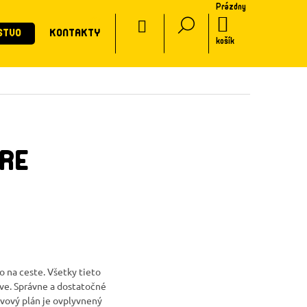
Prázdny
CZ
NÁKUPNÝ
STVO
KONTAKTY
KOŠÍK
košík
RE
o na ceste. Všetky tieto
ive. Správne a dostatočné
ivový plán je ovplyvnený