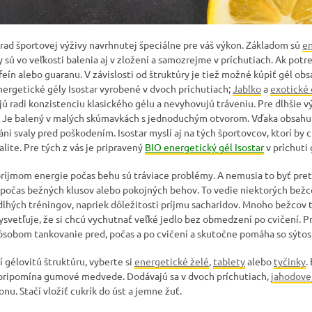
rad športovej výživy navrhnutej špeciálne pre váš výkon. Základom sú
e
 sú vo veľkosti balenia aj v zložení a samozrejme v príchutiach. Ak pot
feín alebo guaranu. V závislosti od štruktúry je tiež možné kúpiť gél o
nergetické gély Isostar vyrobené v dvoch príchutiach;
Jablko
a
exotické 
jú radi konzistenciu klasického gélu a nevyhovujú tráveniu. Pre dlhšie
. Je balený v malých skúmavkách s jednoduchým otvorom. Vďaka obsahu
 svaly pred poškodením. Isostar myslí aj na tých športovcov, ktorí by ch
alite. Pre tých z vás je pripravený
BIO energetický gél Isostar
v príchuti 
íjmom energie počas behu sú tráviace problémy. A nemusia to byť pret
počas bežných klusov alebo pokojných behov. To vedie niektorých bežco
lhých tréningov, napriek dôležitosti príjmu sacharidov. Mnoho bežcov 
vysvetľuje, že si chcú vychutnať veľké jedlo bez obmedzení po cvičení. P
ôsobom tankovanie pred, počas a po cvičení a skutočne pomáha so sýtos
í gélovitú štruktúru, vyberte si
energetické želé
,
tablety
alebo
tyčinky
.
 pripomína gumové medvede. Dodávajú sa v dvoch príchutiach,
jahodove
nu. Stačí vložiť cukrík do úst a jemne žuť.