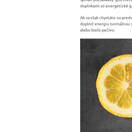
doplnkami sú energetické gé
Ak sa však chystáte na pred
doplniť energiu normálnou s
alebo biele pečivo.