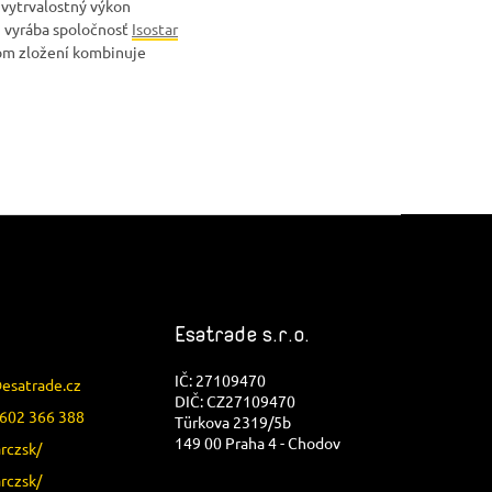
 vytrvalostný výkon
n vyrába spoločnosť
Isostar
ojom zložení kombinuje
Esatrade s.r.o.
IČ: 27109470
@
esatrade.cz
DIČ: CZ27109470
602 366 388
Türkova 2319/5b
149 00 Praha 4 - Chodov
arczsk/
arczsk/