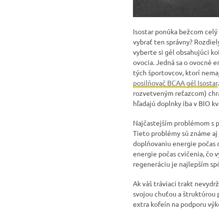
Isostar ponúka bežcom celý 
vybrať ten správny? Rozdiely
vyberte si gél obsahujúci ko
ovocia. Jedná sa o ovocné e
tých športovcov, ktorí nema
posilňovač BCAA gél Isostar
rozvetveným reťazcom) chráni
hľadajú doplnky iba v BIO kv
Najčastejším problémom s pr
Tieto problémy sú známe aj 
doplňovaniu energie počas d
energie počas cvičenia, čo 
regeneráciu je najlepším sp
Ak váš tráviaci trakt nevydrž
svojou chuťou a štruktúrou
extra kofeín na podporu výko