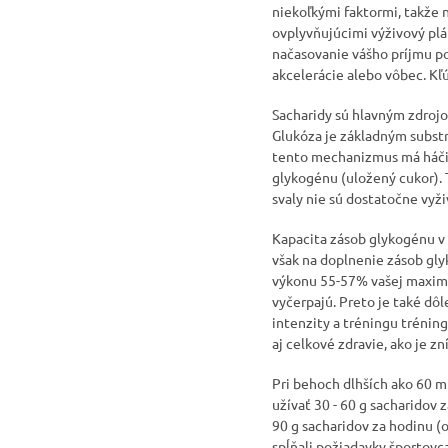
niekoľkými faktormi, takže 
ovplyvňujúcimi výživový plá
načasovanie vášho príjmu po
akcelerácie alebo vôbec. Kľú
Sacharidy sú hlavným zdrojom
Glukóza je základným substr
tento mechanizmus má háčik.
glykogénu (uložený cukor). 
svaly nie sú dostatočne vyži
Kapacita zásob glykogénu v 
však na doplnenie zásob gly
výkonu 55-57% vašej maximál
vyčerpajú. Preto je také dô
intenzity a tréningu trénin
aj celkové zdravie, ako je z
Pri behoch dlhších ako 60 
užívať 30 - 60 g sacharidov 
90 g sacharidov za hodinu (
spĺňali požiadavky športovc