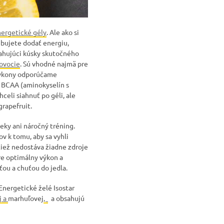
nergetické
gély
. Ale ako si
rebujete dodať energiu,
bsahujúci kúsky skutočného
ovocie
. Sú vhodné najmä pre
 výkony odporúčame
 BCAA (aminokyselín s
celi siahnuť po géli, ale
grapefruit.
eky ani náročný tréning.
v k tomu, aby sa vyhli
tiež nedostáva žiadne zdroje
re optimálny výkon a
ťou a chuťou do jedla.
 Energetické želé Isostar
j a
marhuľovej
,
a obsahujú