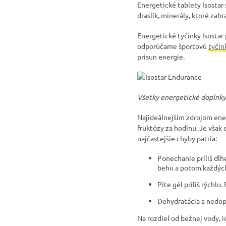
Energetické tablety Isostar
draslík, minerály, ktoré zab
Energetické tyčinky Isostar
odporúčame športovú
tyčin
prísun energie.
Všetky energetické doplnky
Najideálnejším zdrojom ener
fruktózy za hodinu. Je však 
najčastejšie chyby patria:
Ponechanie príliš dlh
behu a potom každých 
Pite gél príliš rýchl
Dehydratácia a nedopl
Na rozdiel od bežnej vody, 