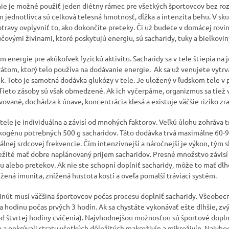
nie je možné použiť jeden diétny rámec pre všetkých športovcov bez ro
n jednotlivca sú celková telesná hmotnosť, dĺžka a intenzita behu. V s
travy ovplyvniť to, ako dokončíte preteky. Či už budete v domácej rovin
čovými živinami, ktoré poskytujú energiu, sú sacharidy, tuky a bielkovin
 energie pre akúkoľvek fyzickú aktivitu. Sacharidy sa v tele štiepia na
átom, ktorý telo používa na dodávanie energie. Ak sa už venujete vytrv
 Toto je samotná dodávka glukózy v tele. Je uložený v ľudskom tele v 
Tieto zásoby sú však obmedzené. Ak ich vyčerpáme, organizmus sa tiež v
vované, dochádza k únave, koncentrácia klesá a existuje väčšie riziko zr
tele je individuálna a závisí od mnohých faktorov. Veľkú úlohu zohráva t
kogénu potrebných 500 g sacharidov. Táto dodávka trvá maximálne 60-9
nej srdcovej frekvencie. Čím intenzívnejší a náročnejší je výkon, tým 
ležité mať dobre naplánovaný príjem sacharidov. Presné množstvo závisí 
gu alebo pretekov. Ak nie ste schopní doplniť sacharidy, môže to mať dl
nížená imunita, znížená hustota kostí a oveľa pomalší tráviaci systém.
minút musí väčšina športovcov počas procesu doplniť sacharidy. Všeobe
za hodinu počas prvých 3 hodín. Ak sa chystáte vykonávať ešte dlhšie, zv
od štvrtej hodiny cvičenia). Najvhodnejšou možnosťou sú športové dopln
a a pokrývali stratu všetkých dôležitých makroživín a mikroživín. Najvh