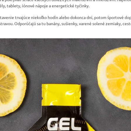
ly, tablety, iónové nápoje a energetické tyčinky.
stavenie trvajúce niekoľko hodín alebo dokonca dní, potom športové dop
travou. Odporúčajú sa tu banány, sušienky, varené solené zemiaky, cest