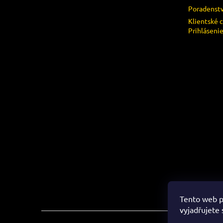
Poradenst
Klientské 
Prihláseni
Tento web p
vyjadřujete 