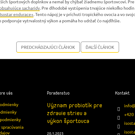
jších športových doplnkov a nemal by chýbať žiadnemu športovcovi. Pre
obsahujúce sacharidy
. Pre dlhodobé vystúpenia trvajúce niekoľko hodí
 Isostar endurace+
. Tento nápoj je v príchuti tropického ovocia a vo sv
o podporuje vytrvalostný výkon a pomáha ho udržať čo najdlhšie.
PREDCHÁDZAJÚCI ČLÁNOK
ĎALŠÍ ČLÁNOK
pre vás
Poradenstvo
Kontakt
podmienky
Význam probiotík pre
info
odmienky
zdravie striev a
+420 
podmienky
výkon športovca
isost
 spracúvania
isost
dajov
20.1.2025