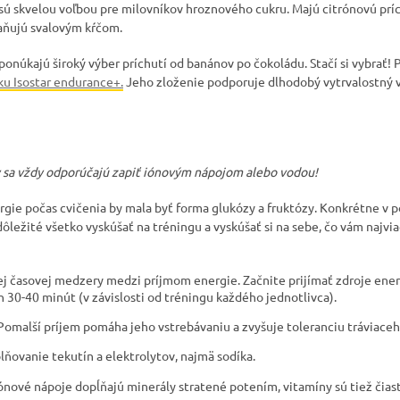
 sú skvelou voľbou pre milovníkov hroznového cukru. Majú citrónovú príc
raňujú svalovým kŕčom.
 ponúkajú široký výber príchutí od banánov po čokoládu. Stačí si vybrať!
ku Isostar endurance+.
Jeho zloženie podporuje dlhodobý vytrvalostný v
 sa vždy odporúčajú zapiť iónovým nápojom alebo vodou!
gie počas cvičenia by mala byť forma glukózy a fruktózy. Konkrétne v 
dôležité všetko vyskúšať na tréningu a vyskúšať si na sebe, čo vám najvi
ej časovej medzery medzi príjmom energie. Začnite prijímať zdroje ene
30-40 minút (v závislosti od tréningu každého jednotlivca).
o. Pomalší príjem pomáha jeho vstrebávaniu a zvyšuje toleranciu tráviace
ňovanie tekutín a elektrolytov, najmä sodíka.
iónové nápoje dopĺňajú minerály stratené potením, vitamíny sú tiež čia