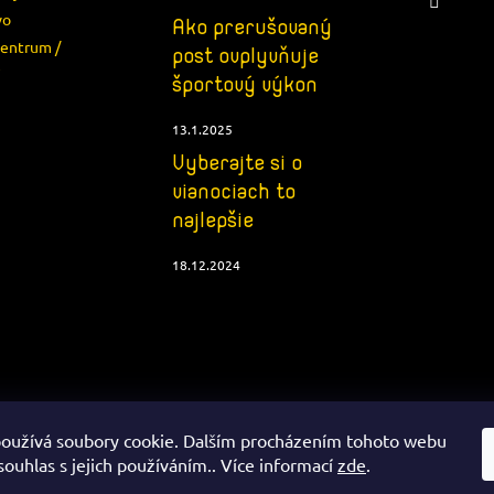
vo
Ako prerušovaný
centrum /
post ovplyvňuje
e
športový výkon
13.1.2025
Vyberajte si o
vianociach to
najlepšie
18.12.2024
oužívá soubory cookie. Dalším procházením tohoto webu
souhlas s jejich používáním.. Více informací
zde
.