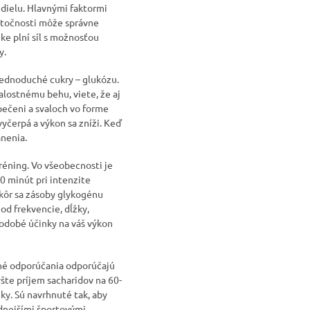
zdielu. Hlavnými faktormi
kutočnosti môže správne
ke plní síl s možnosťou
y.
 jednoduché cukry – glukózu.
alostnému behu, viete, že aj
pečeni a svaloch vo forme
yčerpá a výkon sa zníži. Keď
anenia.
réning. Vo všeobecnosti je
0 minút pri intenzite
skôr sa zásoby glykogénu
od frekvencie, dĺžky,
hodobé účinky na váš výkon
cné odporúčania odporúčajú
ýšte príjem sacharidov na 60-
ky. Sú navrhnuté tak, aby
odnejšími športovými