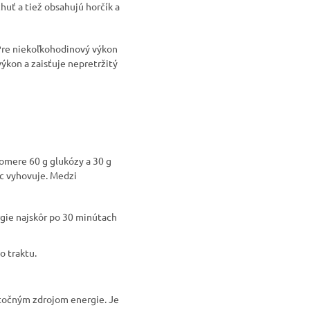
huť a tiež obsahujú horčík a
 Pre niekoľkohodinový výkon
ýkon a zaisťuje nepretržitý
pomere 60 g glukózy a 30 g
ac vyhovuje. Medzi
rgie najskôr po 30 minútach
ho traktu.
stočným zdrojom energie. Je