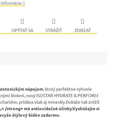
 informácie
OPÝTAŤ SA
STRÁŽIŤ
ZDIEĽAŤ
izotonickým nápojom
, ktorý perfektne vyhovie
lostnými blokmi, nový ISOSTAR HYDRATE & PERFORM
charidov, pridáva však aj minerály.Dokáže tak znížiť
,< /strong> má
antioxidačné
účinky.Vyskúšajte si
navyše štýlový bidón zadarmo.