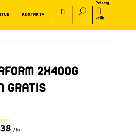
Prázdny
CZ
NÁKUPNÝ
STVO
KONTAKTY
KOŠÍK
košík
ERFORM 2X400G
N GRATIS
–18 %
,38
/ ks