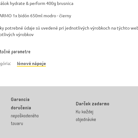
rášok hydrate & perform 400g brusnica
RMO 1x bidón 650ml modro - čierny
ky potrebné údaje sú uvedené pri jednotlivých výrobkoch na týchto we
otlivých výrobkov
točné parametre
gória
:
Iónové nápoje
Garancia
Darček zadarmo
doručenia
Ku každej
nepoškodeného
objednávke
tovaru