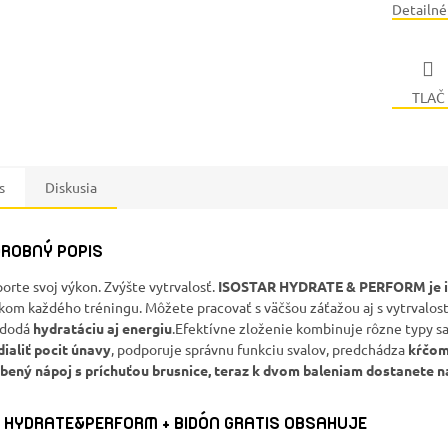
Detailné
TLAČ
s
Diskusia
ROBNÝ POPIS
orte svoj výkon. Zvýšte vytrvalosť.
ISOSTAR HYDRATE & PERFORM je 
kom každého tréningu. Môžete pracovať s väčšou záťažou aj s vytrva
 dodá
hydratáciu aj energiu
.Efektívne zloženie kombinuje rôzne typy sa
ialiť pocit únavy
, podporuje správnu funkciu svalov, predchádza
kŕčom
bený nápoj s príchuťou brusnice, teraz k dvom baleniam dostanete 
 HYDRATE&PERFORM + BIDÓN GRATIS OBSAHUJE