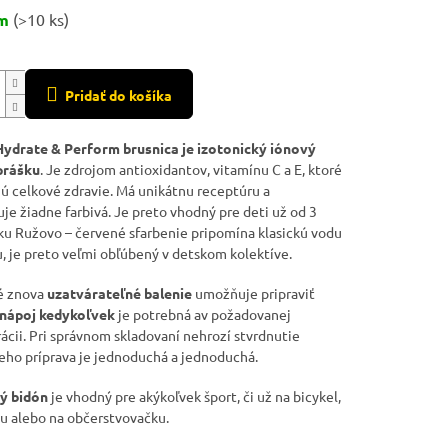
ová
em
(>10 ks)
Pridať do košíka
Hydrate & Perform brusnica je izotonický iónový
prášku
. Je zdrojom antioxidantov, vitamínu C a E, ktoré
ú celkové zdravie. Má unikátnu receptúru a
je žiadne farbivá. Je preto vhodný pre deti už od 3
ku Ružovo – červené sfarbenie pripomína klasickú vodu
u, je preto veľmi obľúbený v detskom kolektíve.
é znova
uzatvárateľné balenie
umožňuje pripraviť
 nápoj kedykoľvek
je potrebná av požadovanej
ácii. Pri správnom skladovaní nehrozí stvrdnutie
Jeho príprava je jednoduchá a jednoduchá.
ý bidón
je vhodný pre akýkoľvek šport, či už na bicykel,
u alebo na občerstvovačku.