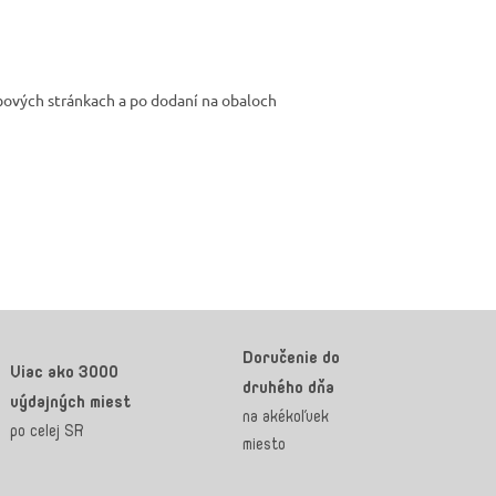
bových stránkach a po dodaní na obaloch
Doručenie do
Viac ako 3000
druhého dňa
výdajných miest
na akékoľvek
po celej SR
miesto