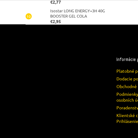
€2,77
Isostar LONG ENERGY+3H 40G
BOOSTER GEL COLA
€2,95
Z
á
p
ä
t
Informácie 
i
e
Platobné 
Dodacie p
Obchodné 
Podmienky
osobních ú
Poradenst
Klientské 
Prihláseni