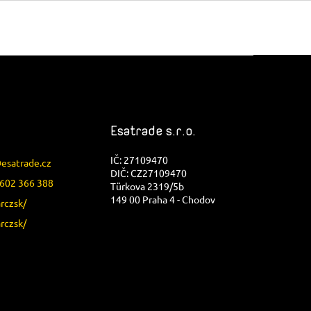
Esatrade s.r.o.
IČ: 27109470
@
esatrade.cz
DIČ: CZ27109470
602 366 388
Türkova 2319/5b
149 00 Praha 4 - Chodov
arczsk/
arczsk/