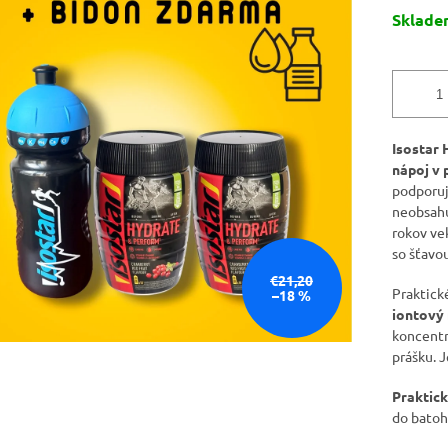
Jednotk
Sklad
cena:
Isostar 
nápoj v 
podporuj
neobsahu
rokov ve
so šťavo
€21,20
Praktick
–18 %
iontový
koncentr
prášku. 
Praktick
do batoh