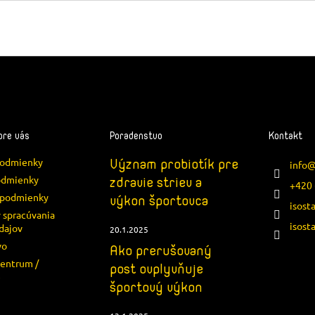
pre vás
Poradenstvo
Kontakt
podmienky
Význam probiotík pre
info
odmienky
zdravie striev a
+420 
podmienky
výkon športovca
isost
 spracúvania
isost
dajov
20.1.2025
vo
Ako prerušovaný
centrum /
post ovplyvňuje
e
športový výkon