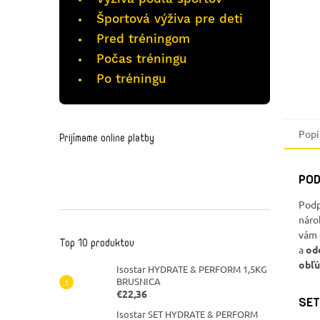
Športová výživa pre deti
Pred tréningom
Počas tréningu
Po tréningu
Popi
Prijímame online platby
POD
Podp
náro
vám
Top 10 produktov
a
odd
obľú
Isostar HYDRATE & PERFORM 1,5KG
BRUSNICA
€22,36
SET
Isostar SET HYDRATE & PERFORM