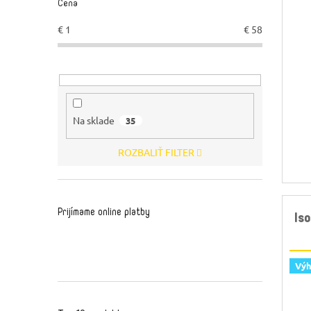
Cena
€
1
€
58
Na sklade
35
ROZBALIŤ FILTER
Prijímame online platby
Is
Vý