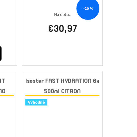
–20 %
Na dotaz
€30,97
IT
Isostar FAST HYDRATION 6x
MO
500ml CITRON
Výhodné