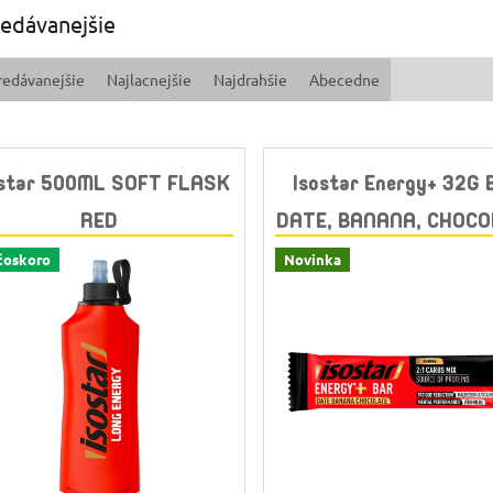
edávanejšie
redávanejšie
Najlacnejšie
Najdrahšie
Abecedne
ostar 500ML SOFT FLASK
Isostar Energy+ 32G
RED
DATE, BANANA, CHOC
čoskoro
Novinka
Skladem
(>10 ks)
Skladem
(>10 ks)