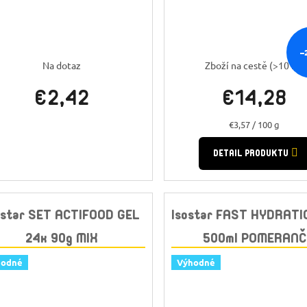
–
Na dotaz
Zboží na cestě
(>10 ks)
€2,42
€14,28
Jednotková
€3,57 / 100 g
cena:
DETAIL PRODUKTU
ostar SET ACTIFOOD GEL
Isostar FAST HYDRATI
24x 90g MIX
500ml POMERANČ
hodné
Výhodné