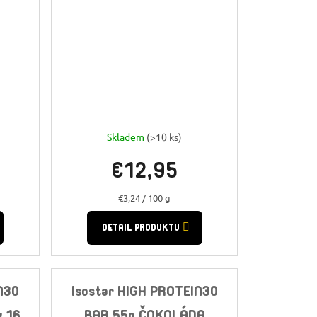
Skladem
(>10 ks)
€12,95
Jednotková
€3,24 / 100 g
cena:
DETAIL PRODUKTU
N30
Isostar HIGH PROTEIN30
 16
BAR 55g ČOKOLÁDA