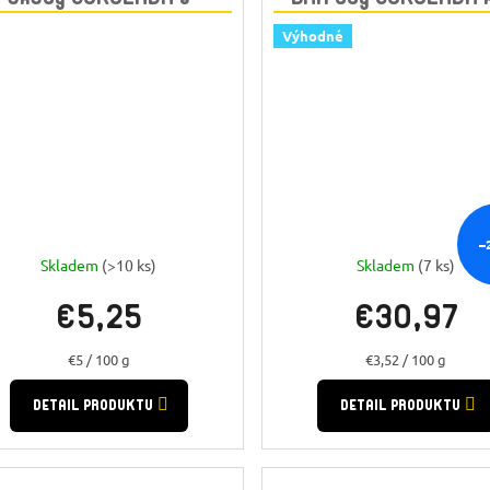
CEREÁLIE
Výhodné
–
Skladem
(>10 ks)
Skladem
(7 ks)
€5,25
€30,97
Jednotková
Jednotková
€5 / 100 g
€3,52 / 100 g
cena:
cena:
DETAIL PRODUKTU
DETAIL PRODUKTU