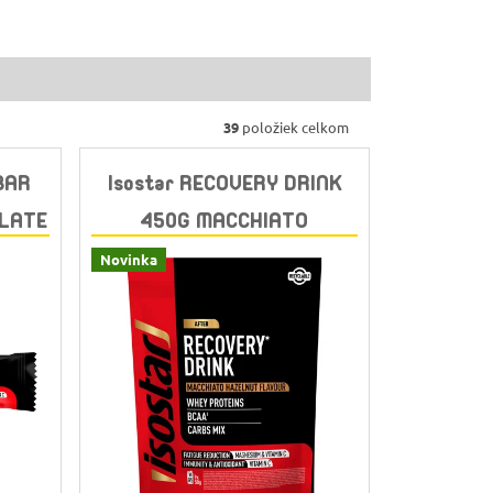
39
položiek celkom
 BAR
Isostar RECOVERY DRINK
OLATE
450G MACCHIATO
HAZELNUT
Novinka
Skladem
(>10 ks)