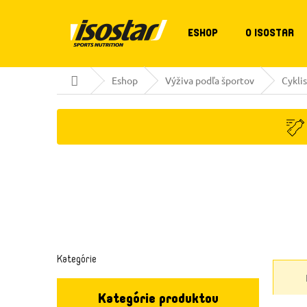
Prejsť
na
obsah
ESHOP
O ISOSTAR
Domov
Eshop
Výživa podľa športov
Cyklis
B
Preskočiť
kategórie
Kategórie
o
č
n
Kategórie produktov