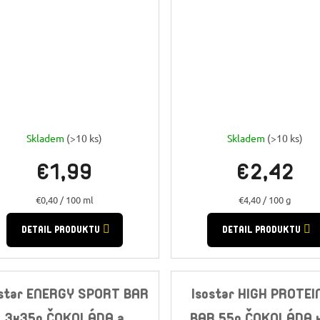
Skladem
(>10 ks)
Skladem
(>10 ks)
€1,99
€2,42
Jednotková
Jednotková
€0,40 / 100 ml
€4,40 / 100 g
cena:
cena:
DETAIL PRODUKTU
DETAIL PRODUKTU
ostar ENERGY SPORT BAR
Isostar HIGH PROTEI
3x35g ČOKOLÁDA a
BAR 55g ČOKOLÁDA x