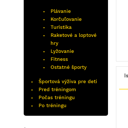
Plávanie
Korčuľovanie
Turistika
Raketové a loptové
hry
Lyžovanie
Fitness
Ostatné športy
I
Športová výživa pre deti
Pred tréningom
Počas tréningu
Po tréningu