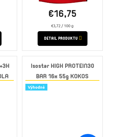
€16,75
Jednotková
€3,72 / 100 g
cena:
DETAIL PRODUKTU
Y+3H
Isostar HIGH PROTEIN30
OLA
BAR 16x 55g KOKOS
Výhodné