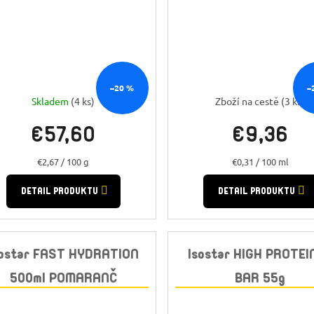
–20 %
–
Skladem
(4 ks)
Zboží na cestě
(3 ks)
€57,60
€9,36
Jednotková
Jednotková
€2,67 / 100 g
€0,31 / 100 ml
cena:
cena:
DETAIL PRODUKTU
DETAIL PRODUKTU
sostar FAST HYDRATION
Isostar HIGH PROTEI
500ml POMARANČ
BAR 55g
VANILKA/BRUSNI