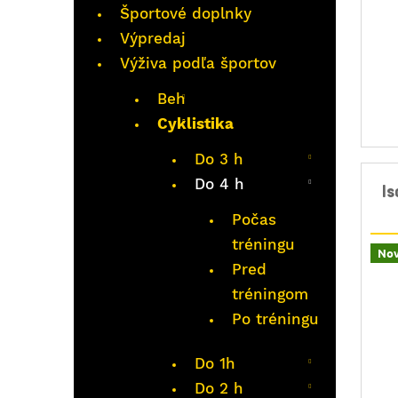
Športové doplnky
Výpredaj
Výživa podľa športov
Beh
Cyklistika
Do 3 h
Do 4 h
I
Počas
tréningu
Nov
Pred
tréningom
Po tréningu
Do 1h
Do 2 h