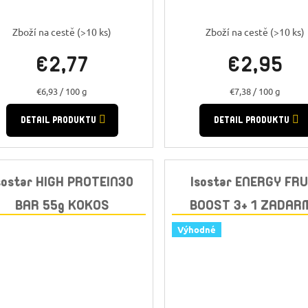
Zboží na cestě
(>10 ks)
Zboží na cestě
(>10 ks)
€2,77
€2,95
Jednotková
Jednotková
€6,93 / 100 g
€7,38 / 100 g
cena:
cena:
DETAIL PRODUKTU
DETAIL PRODUKTU
sostar HIGH PROTEIN30
Isostar ENERGY FRU
BAR 55g KOKOS
BOOST 3+ 1 ZADAR
Výhodné