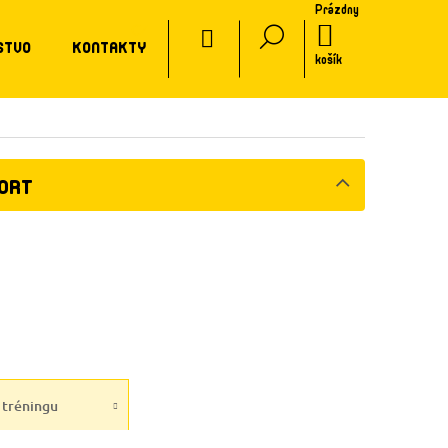
Prázdny
CZ
NÁKUPNÝ
STVO
KONTAKTY
KOŠÍK
košík
PORT
 tréningu