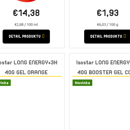
€14,38
€1,93
Jednotková
Jednotková
€2,88 / 100 ml
€6,03 / 100 g
cena:
cena:
DETAIL PRODUKTU
DETAIL PRODUKTU
sostar LONG ENERGY+3H
Isostar LONG ENERG
40G GEL ORANGE
40G BOOSTER GEL C
inka
Novinka