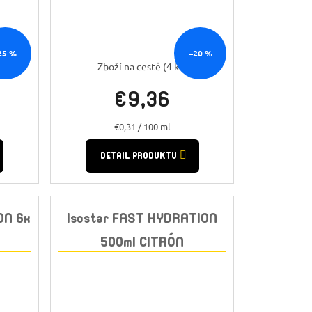
25 %
–20 %
Zboží na cestě
(4 ks)
€9,36
Jednotková
€0,31 / 100 ml
cena:
DETAIL PRODUKTU
ON 6x
Isostar FAST HYDRATION
500ml CITRÓN