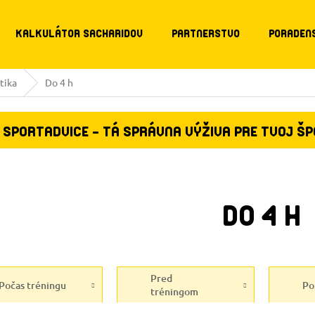
KALKULÁTOR SACHARIDOV
PARTNERSTVO
PORADEN
tika
Do 4 h
SPORTADVICE - TÁ SPRÁVNA VÝŽIVA PRE TVOJ Š
DO 4 H
Pred
Počas tréningu
Po
tréningom