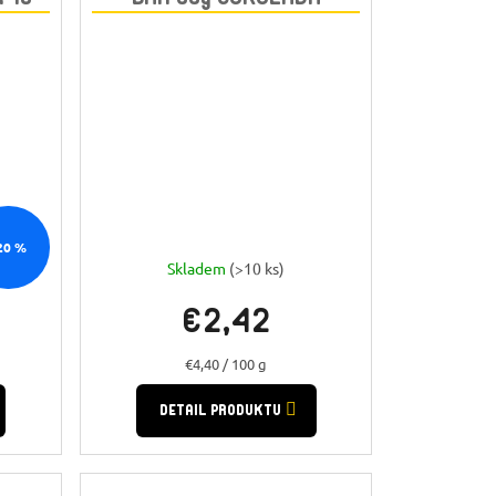
20 %
Skladem
(>10 ks)
€2,42
Jednotková
€4,40 / 100 g
cena:
DETAIL PRODUKTU