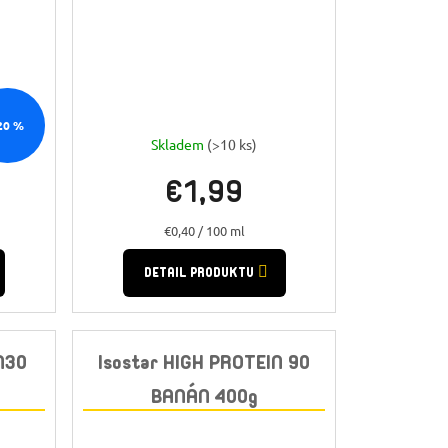
20 %
Skladem
(>10 ks)
€1,99
Jednotková
€0,40 / 100 ml
cena:
DETAIL PRODUKTU
N30
Isostar HIGH PROTEIN 90
BANÁN 400g
CA