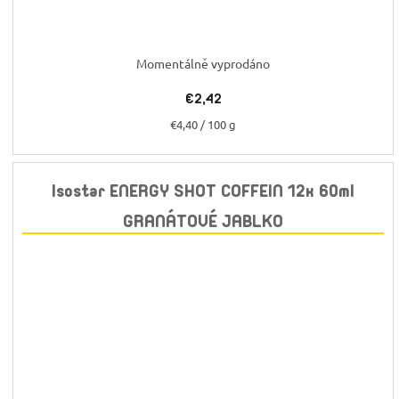
Momentálně vyprodáno
€2,42
Jednotková
€4,40 / 100 g
cena:
Isostar ENERGY SHOT COFFEIN 12x 60ml
GRANÁTOVÉ JABLKO