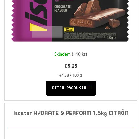
Skladem
(>10 ks)
€5,25
Jednotková
€4,38 / 100 g
cena:
DETAIL PRODUKTU
Isostar HYDRATE & PERFORM 1.5kg CITRÓN