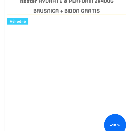
Isostar HYDRATE & PERFORM 2x400G
BRUSNICA + BIDON GRATIS
Výhodné
–18 %