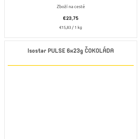
Zboží na cestě
€23,75
Jednotková
€15,83 / 1 kg
cena:
Isostar PULSE 6x23g ČOKOLÁDA