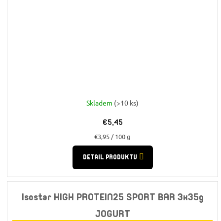
Skladem
(>10 ks)
€5,45
Jednotková
€3,95 / 100 g
cena:
DETAIL PRODUKTU
Isostar HIGH PROTEIN25 SPORT BAR 3x35g
JOGURT