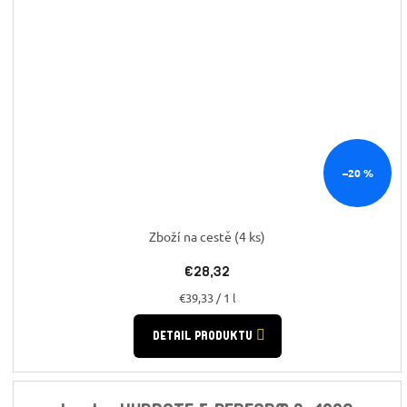
–20 %
Zboží na cestě
(4 ks)
€28,32
Jednotková
€39,33 / 1 l
cena:
DETAIL PRODUKTU