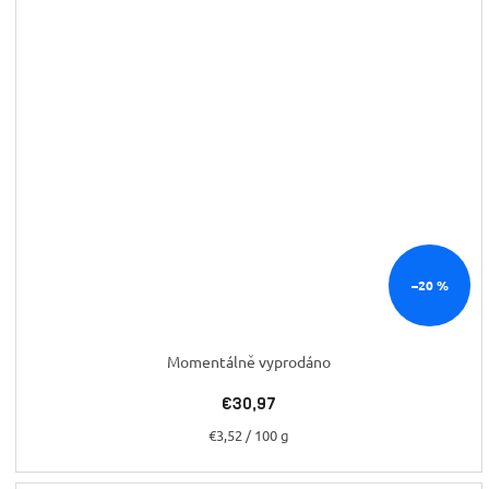
–20 %
Momentálně vyprodáno
€30,97
Jednotková
€3,52 / 100 g
cena: