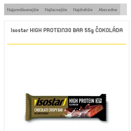
R
Najpredávanejšie
Najlacnejšie
Najdrahšie
Abecedne
a
d
e
Isostar HIGH PROTEIN30 BAR 55g ČOKOLÁDA
n
i
e
p
r
o
d
u
k
t
o
v