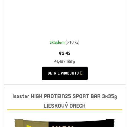
Skladem
(>10 ks)
€2,42
Jednotková
€4,40 / 100 g
cena:
DETAIL PRODUKTU
Isostar HIGH PROTEIN25 SPORT BAR 3x35g
LIESKOVÝ ORECH