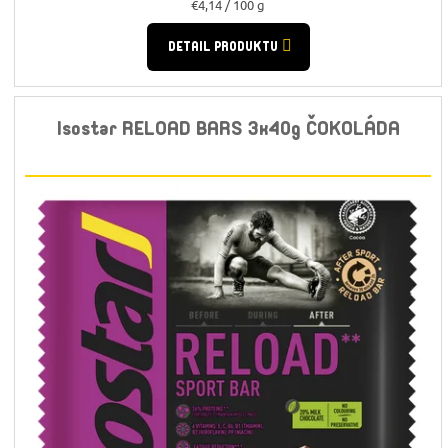
Jednotková
€4,14 / 100 g
cena:
DETAIL PRODUKTU
Isostar RELOAD BARS 3x40g ČOKOLÁDA