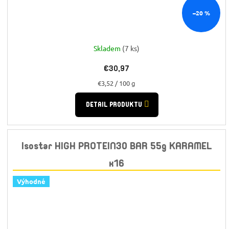
–20 %
Skladem
(7 ks)
€30,97
Jednotková
€3,52 / 100 g
cena:
DETAIL PRODUKTU
Isostar HIGH PROTEIN30 BAR 55g KARAMEL
x16
Výhodné