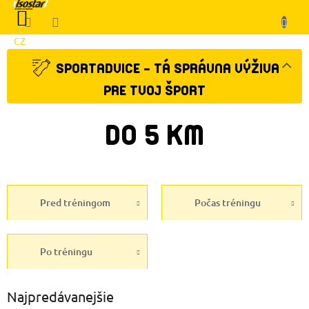
Prejsť
NÁKUPNÝ
na
KOŠÍK
obsah
CZ
Klient
SPORTADVICE - TÁ SPRÁVNA VÝŽIVA
PRE TVOJ ŠPORT
DO 5 KM
Pred tréningom
Počas tréningu
Po tréningu
Najpredávanejšie