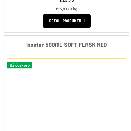
€23,75
Jednotková
€15,83 / 1 kg
cena:
DETAIL PRODUKTU
Isostar 500ML SOFT FLASK RED
Už čoskoro