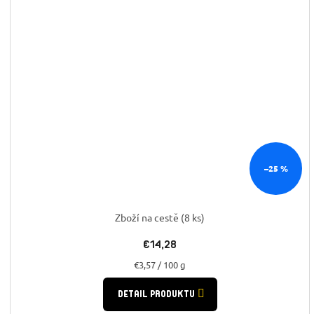
–25 %
Zboží na cestě
(8 ks)
€14,28
Jednotková
€3,57 / 100 g
cena:
DETAIL PRODUKTU