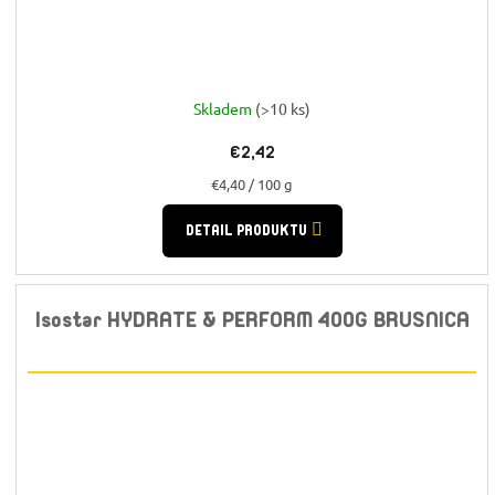
Skladem
(>10 ks)
€2,42
Jednotková
€4,40 / 100 g
cena:
DETAIL PRODUKTU
Isostar HYDRATE & PERFORM 400G BRUSNICA