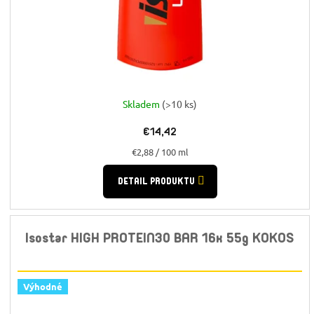
Skladem
(>10 ks)
€14,42
Jednotková
€2,88 / 100 ml
cena:
DETAIL PRODUKTU
Isostar HIGH PROTEIN30 BAR 16x 55g KOKOS
Výhodné