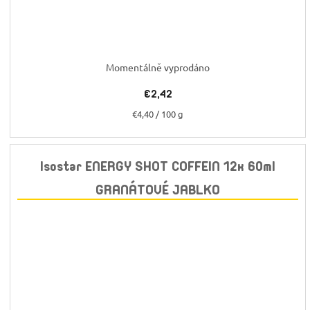
Momentálně vyprodáno
€2,42
Jednotková
€4,40 / 100 g
cena:
Isostar ENERGY SHOT COFFEIN 12x 60ml
GRANÁTOVÉ JABLKO