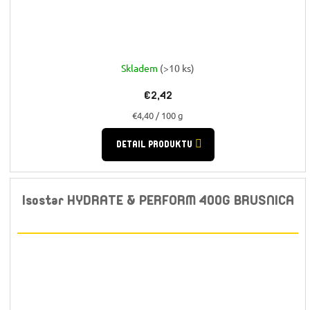
Skladem
(>10 ks)
€2,42
Jednotková
€4,40 / 100 g
cena:
DETAIL PRODUKTU
Isostar HYDRATE & PERFORM 400G BRUSNICA