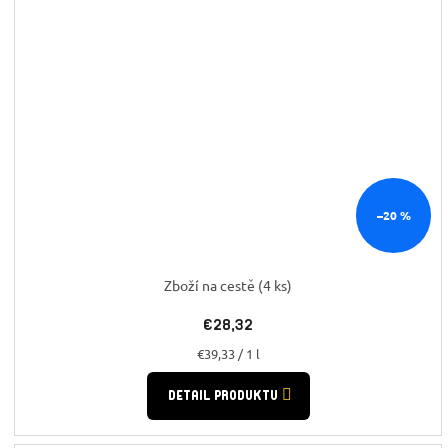
–20 %
Zboží na cestě
(4 ks)
€28,32
Jednotková
€39,33 / 1 l
cena:
DETAIL PRODUKTU