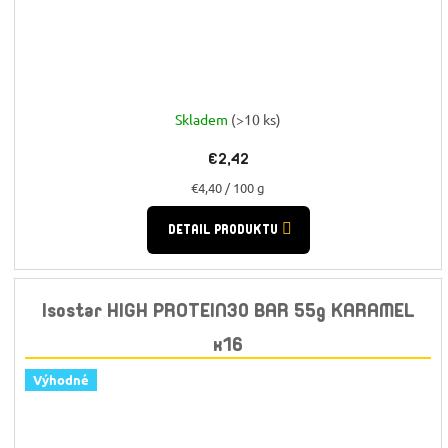
Skladem
(>10 ks)
€2,42
Jednotková
€4,40 / 100 g
cena:
DETAIL PRODUKTU
Isostar HIGH PROTEIN30 BAR 55g KARAMEL
x16
Výhodné