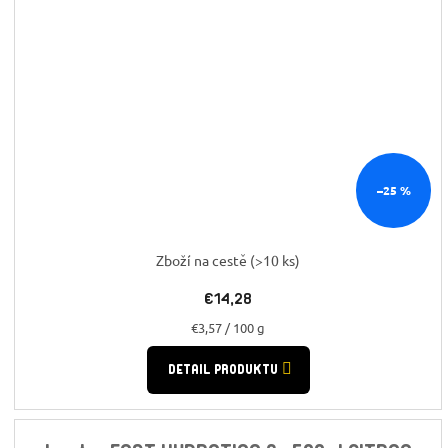
–25 %
Zboží na cestě
(>10 ks)
€14,28
Jednotková
€3,57 / 100 g
cena:
DETAIL PRODUKTU