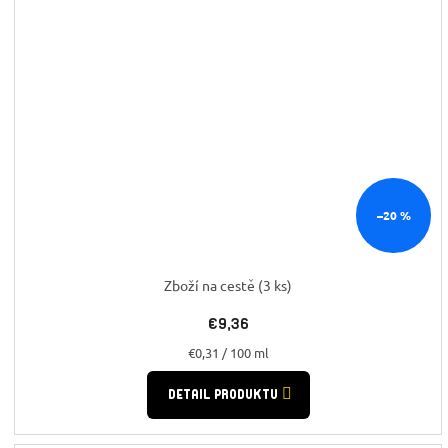
–20 %
Zboží na cestě
(3 ks)
€9,36
Jednotková
€0,31 / 100 ml
cena:
DETAIL PRODUKTU