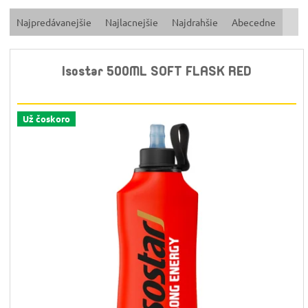
R
Najpredávanejšie
Najlacnejšie
Najdrahšie
Abecedne
a
d
e
Isostar 500ML SOFT FLASK RED
n
i
e
p
Už čoskoro
r
o
d
u
k
t
o
v