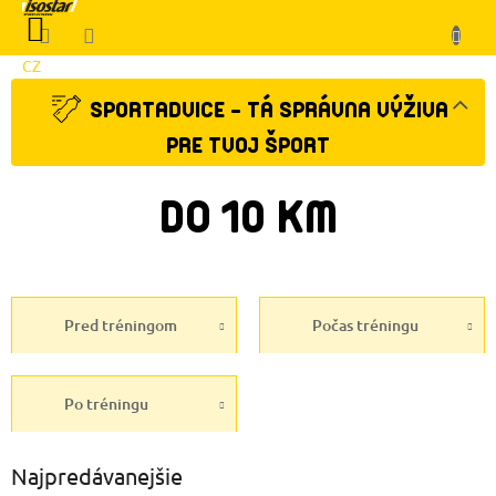
Prejsť
NÁKUPNÝ
na
KOŠÍK
obsah
CZ
Klient
SPORTADVICE - TÁ SPRÁVNA VÝŽIVA
PRE TVOJ ŠPORT
DO 10 KM
Pred tréningom
Počas tréningu
Po tréningu
Najpredávanejšie