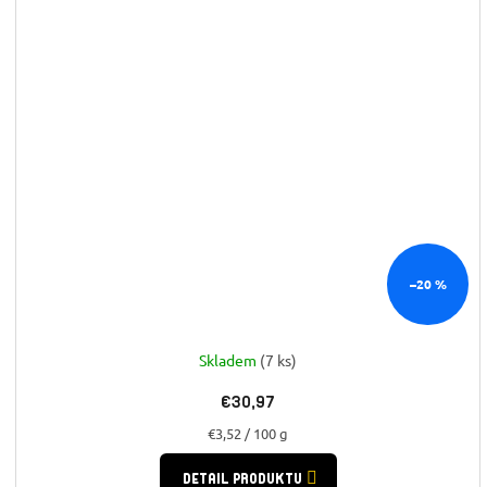
–20 %
Skladem
(7 ks)
€30,97
Jednotková
€3,52 / 100 g
cena:
DETAIL PRODUKTU