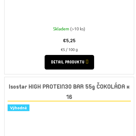
Skladem
(>10 ks)
€5,25
Jednotková
€5 / 100 g
cena:
DETAIL PRODUKTU
Isostar HIGH PROTEIN30 BAR 55g ČOKOLÁDA x
16
Výhodné