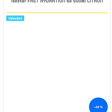
Isostar FAST HYDRATION 6x 500ml CITRON
Výhodné
–20 %