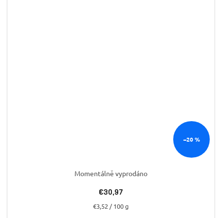
–20 %
Momentálně vyprodáno
€30,97
Jednotková
€3,52 / 100 g
cena: