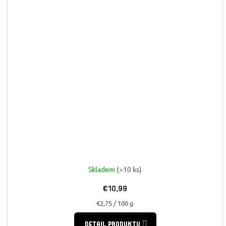
Skladem
(>10 ks)
€10,99
Jednotková
€2,75 / 100 g
cena:
DETAIL PRODUKTU