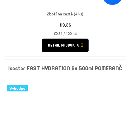
Zboží na cestě
(4 ks)
€9,36
Jednotková
€0,31 / 100 ml
cena:
DETAIL PRODUKTU
Isostar FAST HYDRATION 6x 500ml POMERANČ
Výhodné