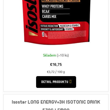
Skladem
(>10 ks)
€16,75
Jednotková
€3,72 / 100 g
cena:
DETAIL PRODUKTU
Isostar LONG ENERGY+3H ISOTONIC DRINK