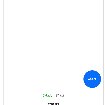
–20 %
Skladem
(7 ks)
€30,97