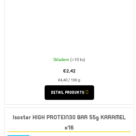
Skladem
(>10 ks)
€2,42
Jednotková
€4,40 / 100 g
cena:
DETAIL PRODUKTU
Isostar HIGH PROTEIN30 BAR 55g KARAMEL
x16