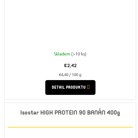
Skladem
(>10 ks)
€2,42
Jednotková
€4,40 / 100 g
cena:
DETAIL PRODUKTU
Isostar HIGH PROTEIN 90 BANÁN 400g