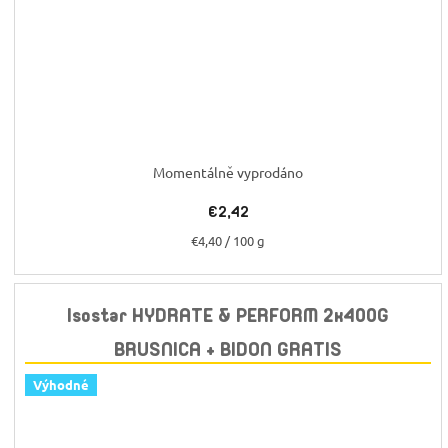
Momentálně vyprodáno
€2,42
Jednotková
€4,40 / 100 g
cena:
Isostar HYDRATE & PERFORM 2x400G
BRUSNICA + BIDON GRATIS
Výhodné