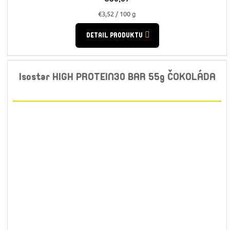
Jednotková
€3,52 / 100 g
cena:
DETAIL PRODUKTU
Isostar HIGH PROTEIN30 BAR 55g ČOKOLÁDA