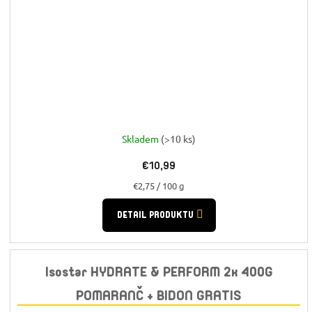
Skladem
(>10 ks)
€10,99
Jednotková
€2,75 / 100 g
cena:
DETAIL PRODUKTU
Isostar HYDRATE & PERFORM 2x 400G
POMARANČ + BIDON GRATIS