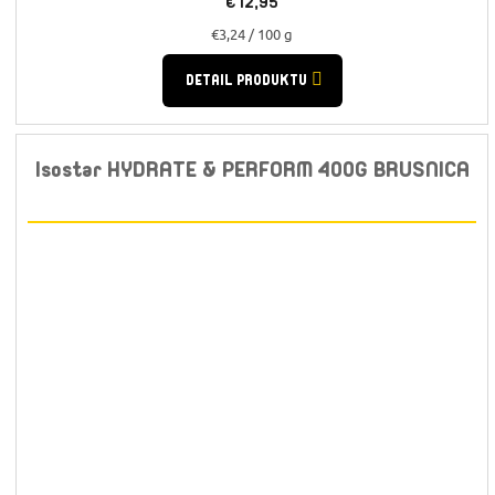
€12,95
Jednotková
€3,24 / 100 g
cena:
DETAIL PRODUKTU
Isostar HYDRATE & PERFORM 400G BRUSNICA