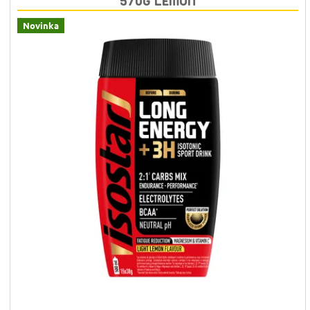
570G LEMON
Novinka