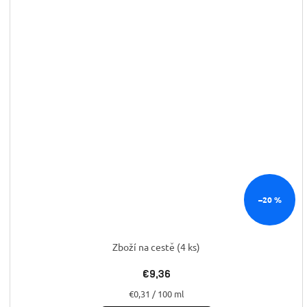
–20 %
Zboží na cestě
(4 ks)
€9,36
Jednotková
€0,31 / 100 ml
cena: