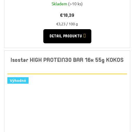
Skladem
(>10 ks)
€18,39
Jednotková
€3,23 / 100 g
cena:
DETAIL PRODUKTU
Isostar HIGH PROTEIN30 BAR 16x 55g KOKOS
Výhodné