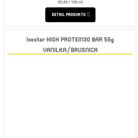
Jednotková
€0,40 / 100 ml
cena:
DETAIL PRODUKTU
Isostar HIGH PROTEIN30 BAR 55g
VANILKA/BRUSNICA