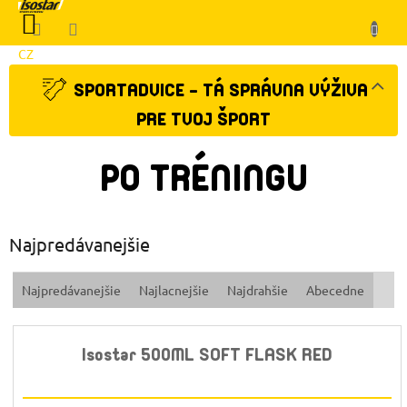
Prejsť
NÁKUPNÝ
na
KOŠÍK
obsah
CZ
Klient
SPORTADVICE - TÁ SPRÁVNA VÝŽIVA
PRE TVOJ ŠPORT
PO TRÉNINGU
Najpredávanejšie
R
Najpredávanejšie
Najlacnejšie
Najdrahšie
Abecedne
a
d
e
Isostar 500ML SOFT FLASK RED
n
i
e