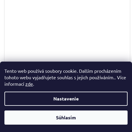
Tento web používá soubory cookie. Dalším procházením
tohoto webu vyjadřujete souhlas s jejich používáním.. Více
–15 %
informací
zde
.
✉
Skladem
(>10 ks)
Nastavenie
€23,75
☎
Súhlasím
Jednotková
€15,83 / 1 kg
cena:
DETAIL PRODUKTU