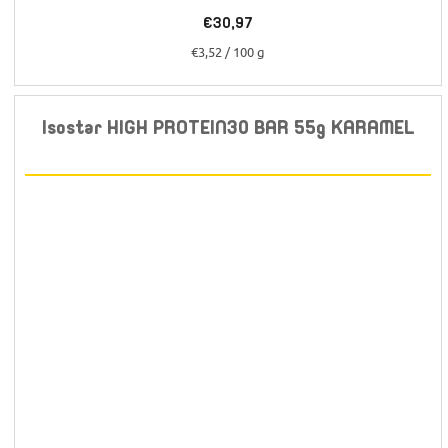
€30,97
Jednotková
€3,52 / 100 g
cena:
Isostar HIGH PROTEIN30 BAR 55g KARAMEL