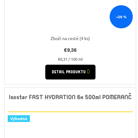
–20 %
Zboží na cestě
(4 ks)
€9,36
Jednotková
€0,31 / 100 ml
cena:
DETAIL PRODUKTU
Isostar FAST HYDRATION 6x 500ml POMERANČ
Výhodné