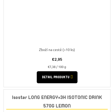
Zboží na cestě
(>10 ks)
€2,95
Jednotková
€7,38 / 100 g
cena:
DETAIL PRODUKTU
Isostar LONG ENERGY+3H ISOTONIC DRINK
570G LEMON