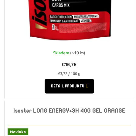
Skladem
(>10 ks)
€16,75
Jednotková
€3,72 / 100 g
cena:
DETAIL PRODUKTU
Isostar LONG ENERGY+3H 40G GEL ORANGE
Novinka