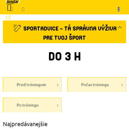
Prejsť
NÁKUPNÝ
na
KOŠÍK
obsah
CZ
Klient
SPORTADVICE - TÁ SPRÁVNA VÝŽIVA
PRE TVOJ ŠPORT
DO 3 H
Pred tréningom
Počas tréningu
Po tréningu
Najpredávanejšie