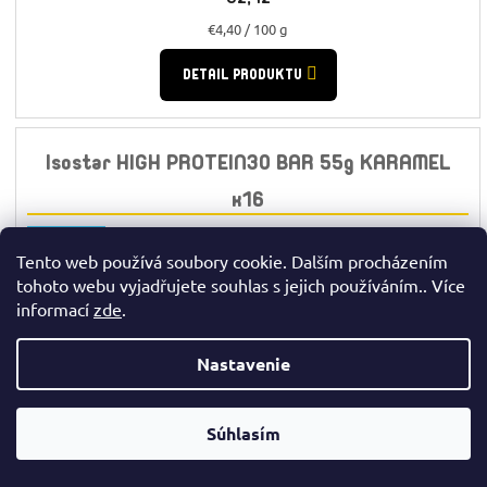
Jednotková
€4,40 / 100 g
cena:
DETAIL PRODUKTU
Isostar HIGH PROTEIN30 BAR 55g KARAMEL
x16
Výhodné
Tento web používá soubory cookie. Dalším procházením
tohoto webu vyjadřujete souhlas s jejich používáním.. Více
informací
zde
.
✉
Nastavenie
☎
Súhlasím