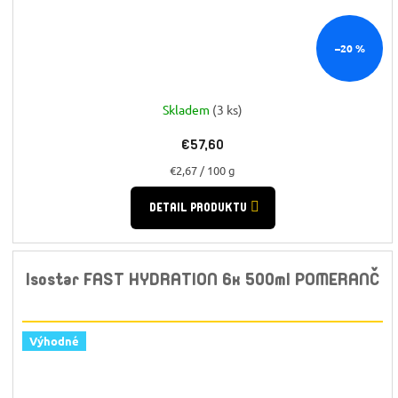
–20 %
Skladem
(3 ks)
€57,60
Jednotková
€2,67 / 100 g
cena:
DETAIL PRODUKTU
Isostar FAST HYDRATION 6x 500ml POMERANČ
Výhodné