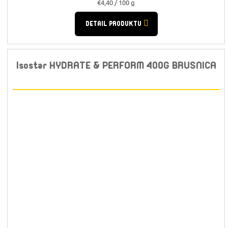
Jednotková
€4,40 / 100 g
cena:
DETAIL PRODUKTU
Isostar HYDRATE & PERFORM 400G BRUSNICA