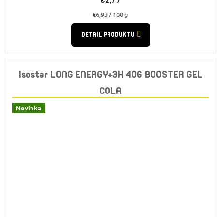
€2,77
Jednotková
€6,93 / 100 g
cena:
DETAIL PRODUKTU
Isostar LONG ENERGY+3H 40G BOOSTER GEL
COLA
Novinka