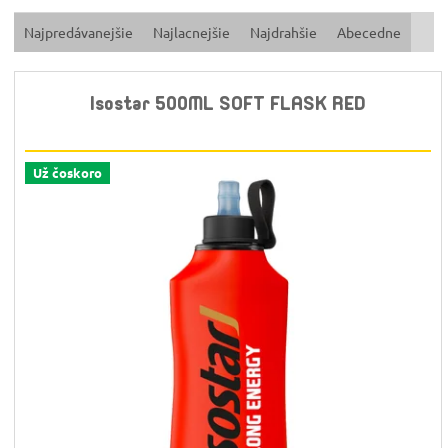
R
Najpredávanejšie
Najlacnejšie
Najdrahšie
Abecedne
a
d
e
Isostar 500ML SOFT FLASK RED
n
i
e
p
Už čoskoro
r
o
d
u
k
t
o
v