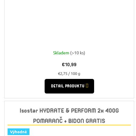
Skladem
(>10 ks)
€10,99
Jednotková
€2,75 / 100 g
cena:
DETAIL PRODUKTU
Isostar HYDRATE & PERFORM 2x 400G
POMARANČ + BIDON GRATIS
Výhodné