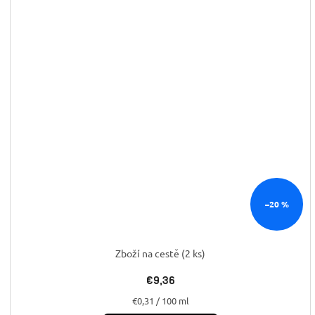
–20 %
Zboží na cestě
(2 ks)
€9,36
Jednotková
€0,31 / 100 ml
cena: