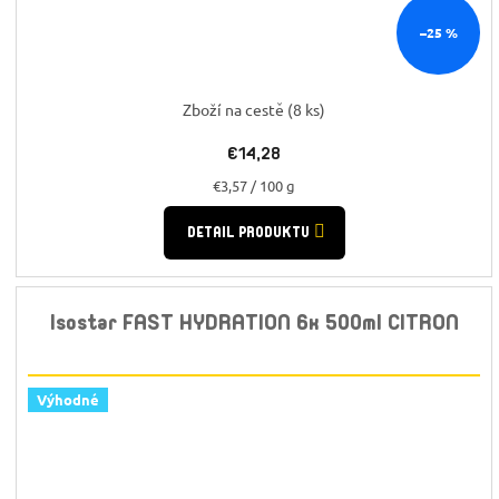
–25 %
Zboží na cestě
(8 ks)
€14,28
Jednotková
€3,57 / 100 g
cena:
DETAIL PRODUKTU
Isostar FAST HYDRATION 6x 500ml CITRON
Výhodné