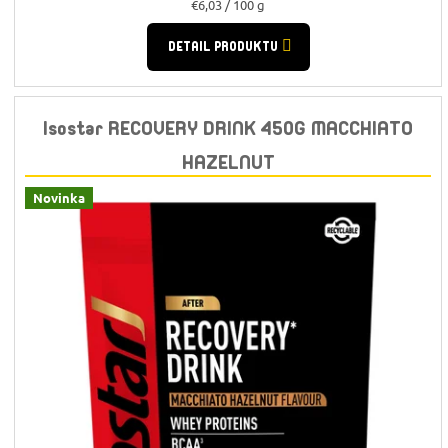
Jednotková
€6,03 / 100 g
cena:
DETAIL PRODUKTU
Isostar RECOVERY DRINK 450G MACCHIATO
HAZELNUT
Novinka