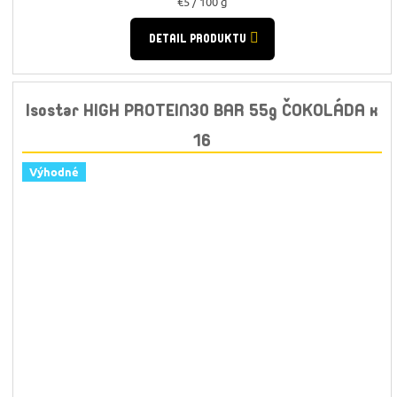
Jednotková
€5 / 100 g
cena:
DETAIL PRODUKTU
Isostar HIGH PROTEIN30 BAR 55g ČOKOLÁDA x
16
Výhodné