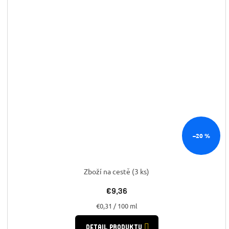
–20 %
Zboží na cestě
(3 ks)
€9,36
Jednotková
€0,31 / 100 ml
cena:
DETAIL PRODUKTU