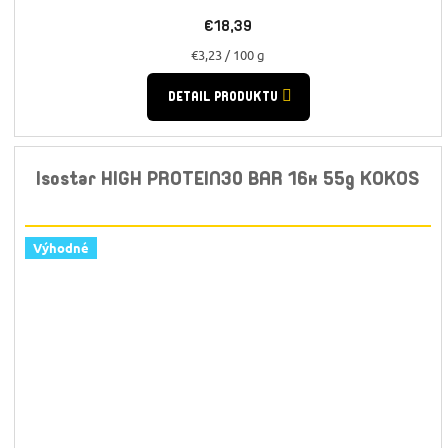
€18,39
Jednotková
€3,23 / 100 g
cena:
DETAIL PRODUKTU
Isostar HIGH PROTEIN30 BAR 16x 55g KOKOS
Výhodné