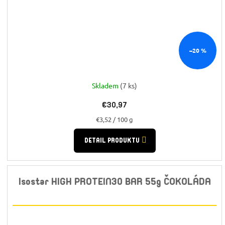
–20 %
Skladem
(7 ks)
€30,97
Jednotková
€3,52 / 100 g
cena:
DETAIL PRODUKTU
Isostar HIGH PROTEIN30 BAR 55g ČOKOLÁDA