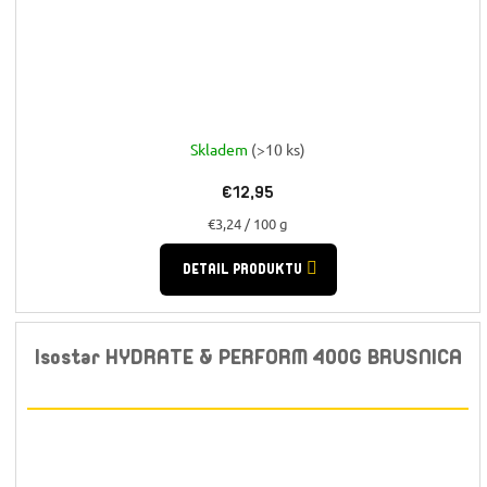
Skladem
(>10 ks)
€12,95
Jednotková
€3,24 / 100 g
cena:
DETAIL PRODUKTU
Isostar HYDRATE & PERFORM 400G BRUSNICA