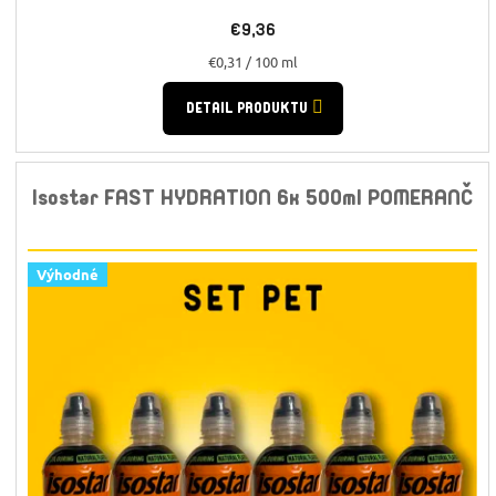
€9,36
Jednotková
€0,31 / 100 ml
cena:
DETAIL PRODUKTU
Isostar FAST HYDRATION 6x 500ml POMERANČ
Výhodné