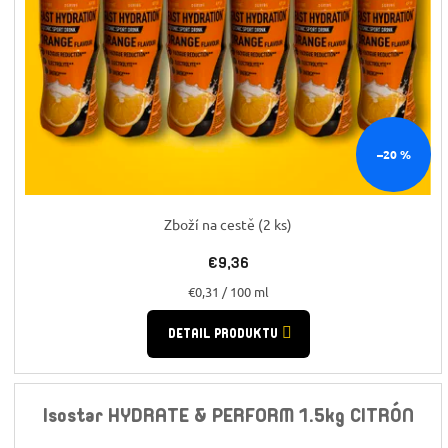
–20 %
Zboží na cestě
(2 ks)
€9,36
Jednotková
€0,31 / 100 ml
cena:
DETAIL PRODUKTU
Isostar HYDRATE & PERFORM 1.5kg CITRÓN