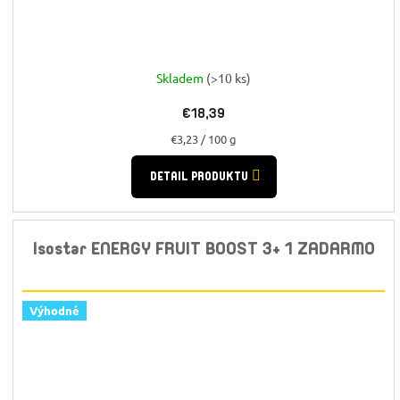
Skladem
(>10 ks)
€18,39
Jednotková
€3,23 / 100 g
cena:
DETAIL PRODUKTU
Isostar ENERGY FRUIT BOOST 3+ 1 ZADARMO
Výhodné