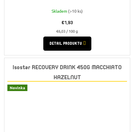
Skladem
(>10 ks)
€1,93
Jednotková
€6,03 / 100 g
cena:
DETAIL PRODUKTU
Isostar RECOVERY DRINK 450G MACCHIATO
HAZELNUT
Novinka