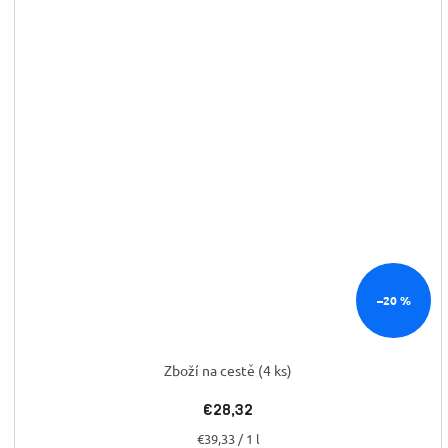
–20 %
Zboží na cestě
(4 ks)
€28,32
Jednotková
€39,33 / 1 l