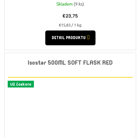
Skladem
(9 ks)
€23,75
Jednotková
€15,83 / 1 kg
cena:
DETAIL PRODUKTU
Isostar 500ML SOFT FLASK RED
Už čoskoro