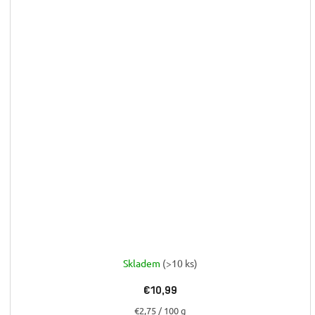
Skladem
(>10 ks)
€10,99
Jednotková
€2,75 / 100 g