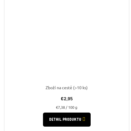
Zboží na cestě
(>10 ks)
€2,95
Jednotková
€7,38 / 100 g
cena:
DETAIL PRODUKTU