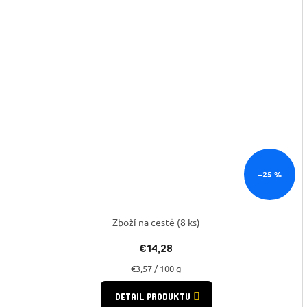
–25 %
Zboží na cestě
(8 ks)
€14,28
Jednotková
€3,57 / 100 g
cena:
DETAIL PRODUKTU