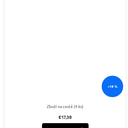
–18 %
Zboží na cestě
(4 ks)
€17,38