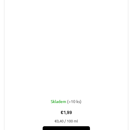
Skladem
(>10 ks)
€1,99
Jednotková
€0,40 / 100 ml
cena: