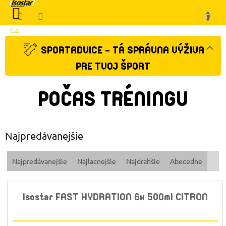
Prejsť
NÁKUPNÝ
na
KOŠÍK
obsah
CZ
Klient
SPORTADVICE - TÁ SPRÁVNA VÝŽIVA
PRE TVOJ ŠPORT
POČAS TRÉNINGU
Najpredávanejšie
R
Najpredávanejšie
Najlacnejšie
Najdrahšie
Abecedne
a
d
e
Isostar FAST HYDRATION 6x 500ml CITRON
n
i
e