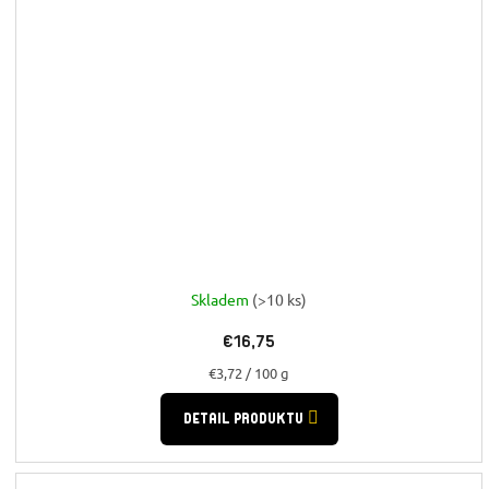
Skladem
(>10 ks)
€16,75
Jednotková
€3,72 / 100 g
cena:
DETAIL PRODUKTU