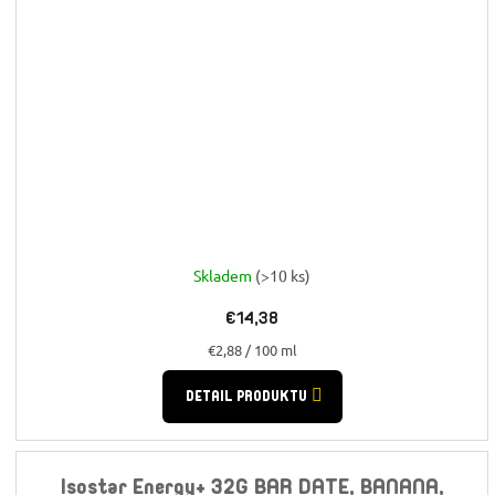
Skladem
(>10 ks)
€14,38
Jednotková
€2,88 / 100 ml
cena:
DETAIL PRODUKTU
Isostar Energy+ 32G BAR DATE, BANANA,