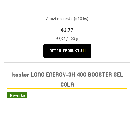
Zboží na cestě
(>10 ks)
€2,77
Jednotková
€6,93 / 100 g
cena:
DETAIL PRODUKTU
Isostar LONG ENERGY+3H 40G BOOSTER GEL
COLA
Novinka