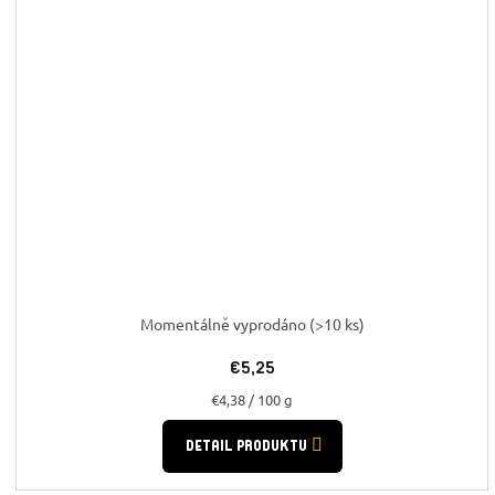
Momentálně vyprodáno
(>10 ks)
€5,25
Jednotková
€4,38 / 100 g
cena:
DETAIL PRODUKTU