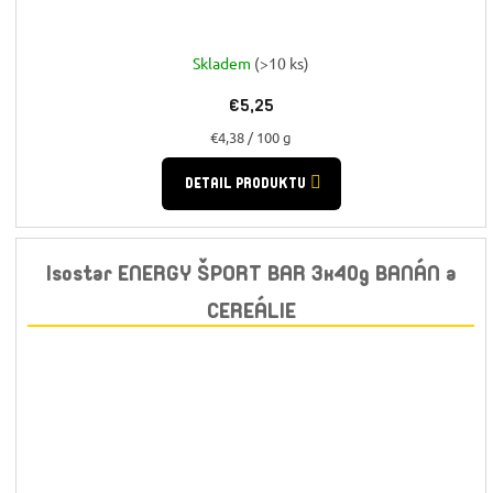
Skladem
(>10 ks)
€5,25
Jednotková
€4,38 / 100 g
cena:
DETAIL PRODUKTU
Isostar ENERGY ŠPORT BAR 3x40g BANÁN a
CEREÁLIE