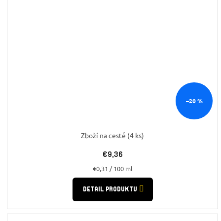
–20 %
Zboží na cestě
(4 ks)
€9,36
Jednotková
€0,31 / 100 ml
cena:
DETAIL PRODUKTU