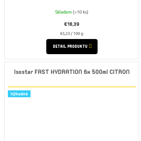
Skladem
(>10 ks)
€18,39
Jednotková
€3,23 / 100 g
cena:
DETAIL PRODUKTU
Isostar FAST HYDRATION 6x 500ml CITRON
Výhodné