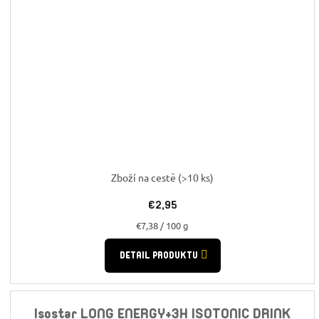
Zboží na cestě
(>10 ks)
€2,95
Jednotková
€7,38 / 100 g
cena:
DETAIL PRODUKTU
Isostar LONG ENERGY+3H ISOTONIC DRINK