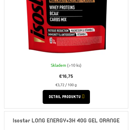
Skladem
(>10 ks)
€16,75
Jednotková
€3,72 / 100 g
cena:
DETAIL PRODUKTU
Isostar LONG ENERGY+3H 40G GEL ORANGE