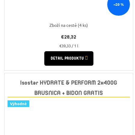
–20 %
Zboží na cestě
(4 ks)
€28,32
Jednotková
€39,33 / 1 l
cena:
DETAIL PRODUKTU
Isostar HYDRATE & PERFORM 2x400G
BRUSNICA + BIDON GRATIS
Výhodné