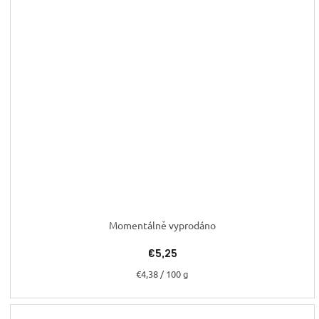
Momentálně vyprodáno
€5,25
Jednotková
€4,38 / 100 g
cena: