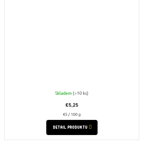
Skladem
(>10 ks)
€5,25
Jednotková
€5 / 100 g
cena:
DETAIL PRODUKTU