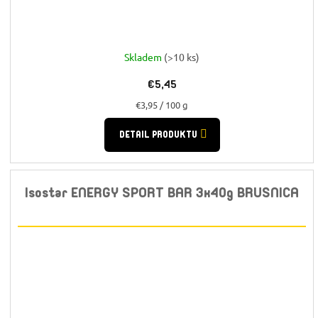
Skladem
(>10 ks)
€5,45
Jednotková
€3,95 / 100 g
cena:
DETAIL PRODUKTU
Isostar ENERGY SPORT BAR 3x40g BRUSNICA