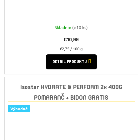
Skladem
(>10 ks)
€10,99
Jednotková
€2,75 / 100 g
cena:
DETAIL PRODUKTU
Isostar HYDRATE & PERFORM 2x 400G
POMARANČ + BIDON GRATIS
Výhodné