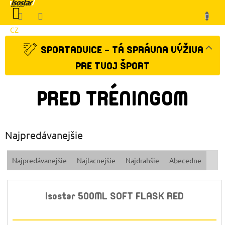
Prejsť
NÁKUPNÝ
na
KOŠÍK
obsah
CZ
Klient
SPORTADVICE - TÁ SPRÁVNA VÝŽIVA
PRE TVOJ ŠPORT
PRED TRÉNINGOM
Najpredávanejšie
R
Najpredávanejšie
Najlacnejšie
Najdrahšie
Abecedne
a
d
e
Isostar 500ML SOFT FLASK RED
n
i
e