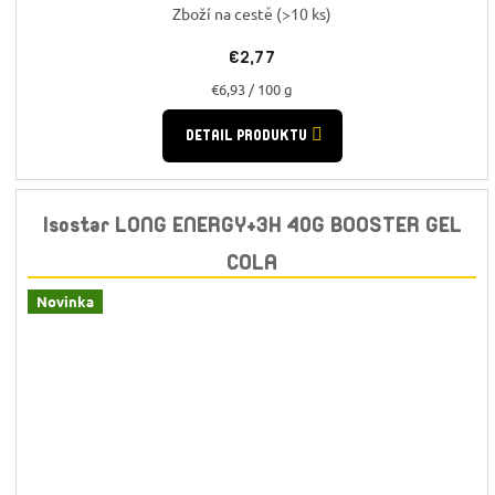
Zboží na cestě
(>10 ks)
€2,77
Jednotková
€6,93 / 100 g
cena:
DETAIL PRODUKTU
Isostar LONG ENERGY+3H 40G BOOSTER GEL
COLA
Novinka