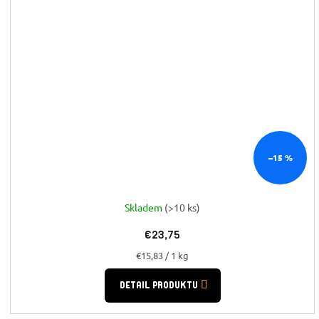
–15 %
Skladem
(>10 ks)
€23,75
Jednotková
€15,83 / 1 kg
cena:
DETAIL PRODUKTU