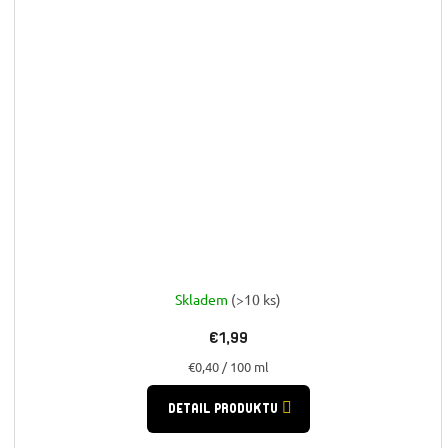
Skladem
(>10 ks)
€1,99
Jednotková
€0,40 / 100 ml
cena:
DETAIL PRODUKTU