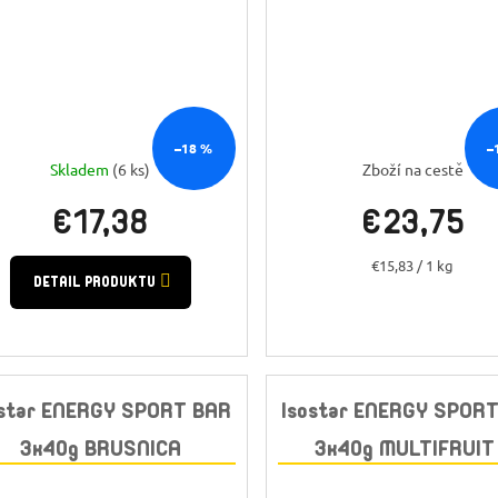
–18 %
–
Skladem
(6 ks)
Zboží na cestě
€17,38
€23,75
Jednotková
€15,83 / 1 kg
DETAIL PRODUKTU
cena:
ostar ENERGY SPORT BAR
Isostar ENERGY SPOR
3x40g BRUSNICA
3x40g MULTIFRUIT
CEREÁLIE