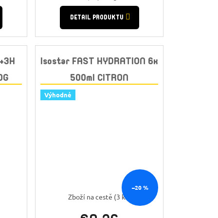
cena:
DETAIL PRODUKTU
Y+3H
Isostar FAST HYDRATION 6x
0G
500ml CITRON
Výhodné
–20 %
Zboží na cestě
(3 ks)