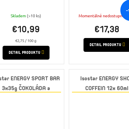
–
Skladem
(>10 ks)
Momentálně nedostupné
(8
€10,99
€17,38
Jednotková
€2,75 / 100 g
cena:
DETAIL PRODUKTU
DETAIL PRODUKTU
ostar ENERGY SPORT BAR
Isostar ENERGY SH
3x35g ČOKOLÁDA a
COFFEIN 12x 60ml
CEREÁLIE
GRANÁTOVÉ JABL