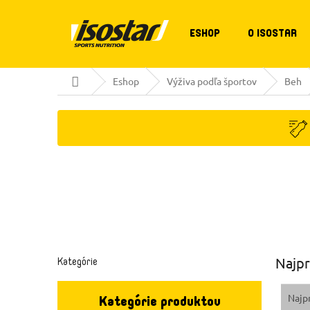
Prejsť
na
obsah
ESHOP
O ISOSTAR
Domov
Eshop
Výživa podľa športov
Beh
B
Preskočiť
Najpr
kategórie
Kategórie
o
č
R
n
Najp
Kategórie produktov
a