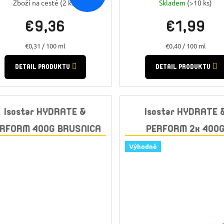
Zboží na cestě
(2 ks)
Skladem
(>10 ks)
€9,36
€1,99
Jednotková
Jednotková
€0,31 / 100 ml
€0,40 / 100 ml
cena:
cena:
DETAIL PRODUKTU
DETAIL PRODUKTU
Isostar HYDRATE &
Isostar HYDRATE 
RFORM 400G BRUSNICA
PERFORM 2x 400
POMARANČ + BIDON G
Výhodné