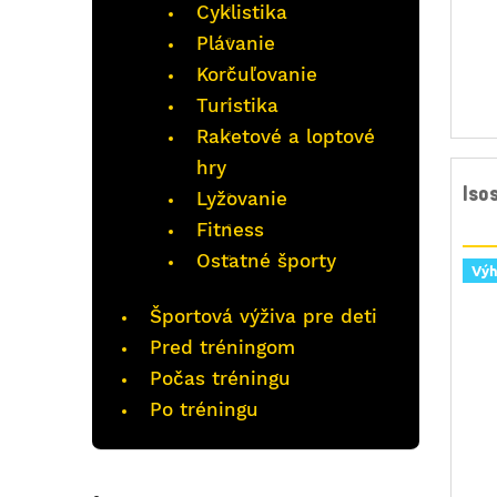
Cyklistika
Plávanie
Korčuľovanie
Turistika
Raketové a loptové
hry
Iso
Lyžovanie
Fitness
Ostatné športy
Vý
Športová výživa pre deti
Pred tréningom
Počas tréningu
Po tréningu