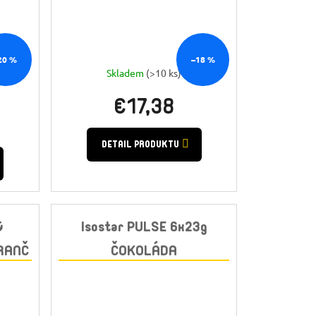
20 %
–18 %
Skladem
(>10 ks)
€17,38
DETAIL PRODUKTU
&
Isostar PULSE 6x23g
RANČ
ČOKOLÁDA