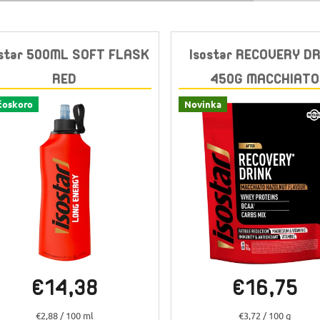
ostar 500ML SOFT FLASK
Isostar RECOVERY D
RED
450G MACCHIATO
HAZELNUT
čoskoro
Novinka
Skladem
(>10 ks)
Skladem
(>10 ks)
€14,38
€16,75
Jednotková
Jednotková
€2,88 / 100 ml
€3,72 / 100 g