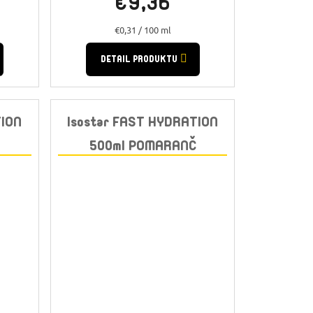
€9,36
Jednotková
€0,31 / 100 ml
cena:
DETAIL PRODUKTU
TION
Isostar FAST HYDRATION
500ml POMARANČ