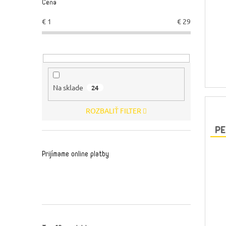
Cena
€
1
€
29
Na sklade
24
ROZBALIŤ FILTER
PE
Prijímame online platby