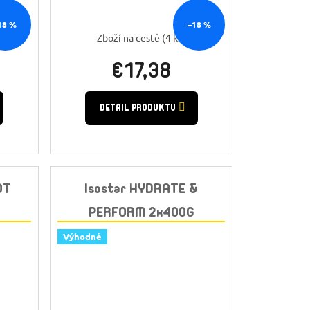
18 %
–18 %
 ks)
Zboží na cestě
(4 ks)
€17,38
DETAIL PRODUKTU
OT
Isostar HYDRATE &
PERFORM 2x400G
KO
BRUSNICA + BIDON GRATIS
Výhodné