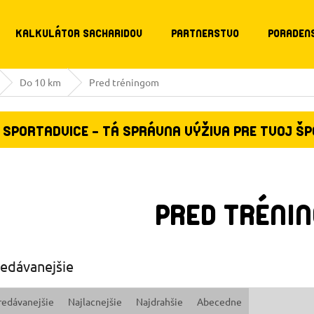
KALKULÁTOR SACHARIDOV
PARTNERSTVO
PORADEN
Do 10 km
Pred tréningom
SPORTADVICE - TÁ SPRÁVNA VÝŽIVA PRE TVOJ Š
PRED TRÉNI
edávanejšie
redávanejšie
Najlacnejšie
Najdrahšie
Abecedne