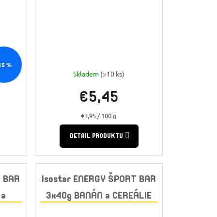
15 %
Skladem
(>10 ks)
€5,45
Jednotková
€3,95 / 100 g
cena:
DETAIL PRODUKTU
T BAR
Isostar ENERGY ŠPORT BAR
 a
3x40g BANÁN a CEREÁLIE