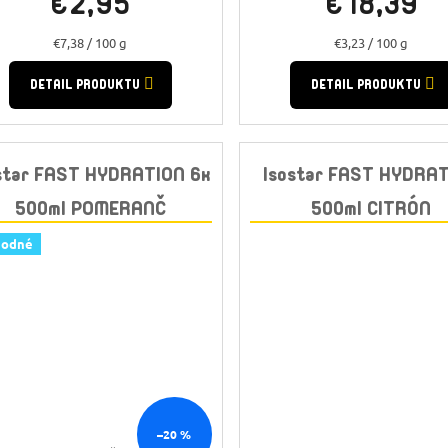
€2,95
€18,39
Jednotková
Jednotková
€7,38 / 100 g
€3,23 / 100 g
cena:
cena:
DETAIL PRODUKTU
DETAIL PRODUKTU
star FAST HYDRATION 6x
Isostar FAST HYDRA
500ml POMERANČ
500ml CITRÓN
hodné
–20 %