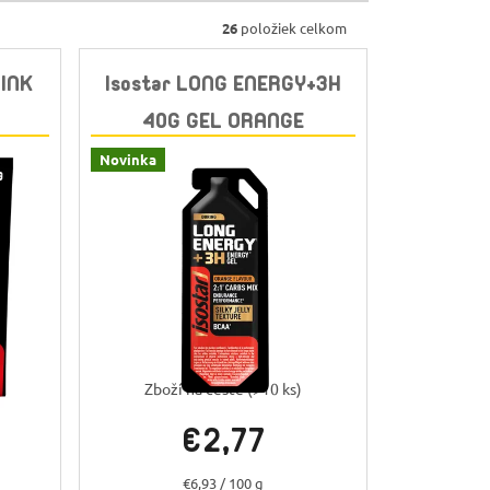
26
položiek celkom
RINK
Isostar LONG ENERGY+3H
40G GEL ORANGE
Novinka
Zboží na cestě
(>10 ks)
€2,77
Jednotková
€6,93 / 100 g