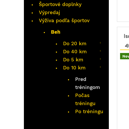
Športové doplnky
Výpredaj
Výživa podľa športov
Beh
I
Do 20 km
4
Do 40 km
Nov
Do 5 km
Do 10 km
Pred
tréningom
Počas
tréningu
Po tréningu