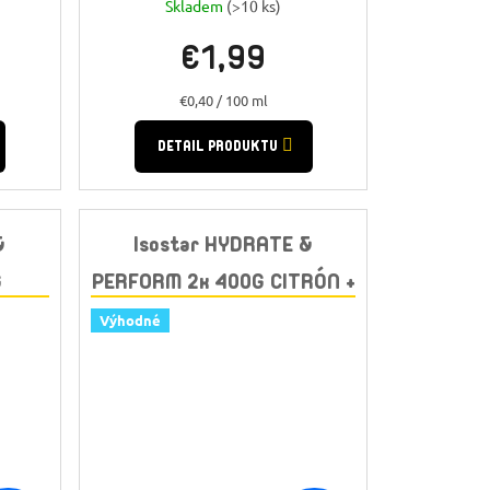
Skladem
(>10 ks)
€1,99
Jednotková
€0,40 / 100 ml
cena:
DETAIL PRODUKTU
&
Isostar HYDRATE &
G
PERFORM 2x 400G CITRÓN +
RATIS
BIDON GRATIS
Výhodné