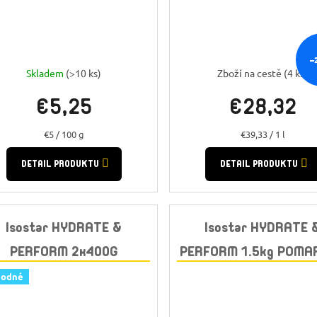
–
Skladem
(>10 ks)
Zboží na cestě
(4 ks)
€5,25
€28,32
Jednotková
Jednotková
€5 / 100 g
€39,33 / 1 l
cena:
cena:
DETAIL PRODUKTU
DETAIL PRODUKTU
Isostar HYDRATE &
Isostar HYDRATE 
PERFORM 2x400G
PERFORM 1.5kg POMA
GRAPEFRUIT + BIDON
hodné
GRATIS