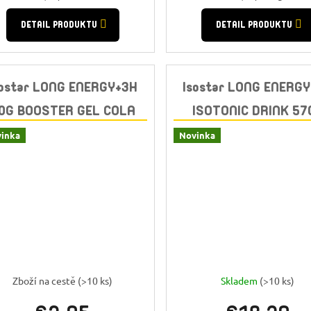
cena:
cena:
DETAIL PRODUKTU
DETAIL PRODUKTU
sostar LONG ENERGY+3H
Isostar LONG ENERG
0G BOOSTER GEL COLA
ISOTONIC DRINK 57
LEMON
inka
Novinka
Zboží na cestě
(>10 ks)
Skladem
(>10 ks)