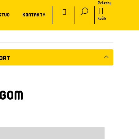
Prázdny
CZ
NÁKUPNÝ
STVO
KONTAKTY
KOŠÍK
košík
PORT
NGOM